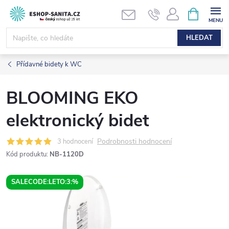
Přejít
NÁKUPNÍ
KOŠÍK
na
obsah
HLEDAT
Přídavné bidety k WC
BLOOMING EKO
elektronický bidet
Podrobnosti hodnocení
3 hodnocení
Kód produktu:
NB-1120D
SALECODE:LETO:3:%