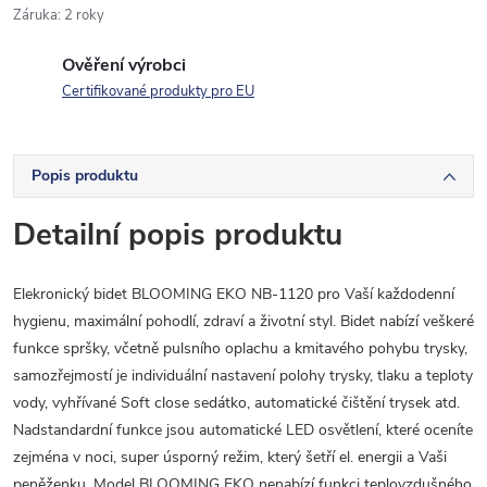
Záruka
:
2 roky
Ověření výrobci
Certifikované produkty pro EU
Popis produktu
Detailní popis produktu
Elekronický bidet BLOOMING EKO NB-1120 pro Vaší každodenní
hygienu, maximální pohodlí, zdraví a životní styl. Bidet nabízí veškeré
funkce spršky, včetně pulsního oplachu a kmitavého pohybu trysky,
samozřejmostí je individuální nastavení polohy trysky, tlaku a teploty
vody, vyhřívané Soft close sedátko, automatické čištění trysek atd.
Nadstandardní funkce jsou automatické LED osvětlení, které oceníte
zejména v noci, super úsporný režim, který šetří el. energii a Vaši
peněženku. Model BLOOMING EKO nenabízí funkci teplovzdušného