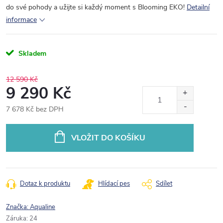
do své pohody a užijte si každý moment s Blooming EKO!
Detailní
informace
Skladem
12 590 Kč
9 290 Kč
7 678 Kč bez DPH
Měrná
cena:
VLOŽIT DO KOŠÍKU
Dotaz k produktu
Hlídací pes
Sdílet
Značka:
Aqualine
Záruka
:
24