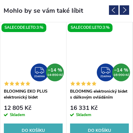
SALECODE:LETO:3:%
SALECODE:LETO:3:%
–14 %
–14 %
MA
ZDARMA
ZDAR
14 890 Kč
18 990 Kč
ZDARMA
ZDARMA
BLOOMING EKO PLUS
BLOOMING elektronický bidet
elektronický bidet
s dálkovým ovládáním
12 805 Kč
16 331 Kč
Skladem
Skladem
DO KOŠÍKU
DO KOŠÍKU