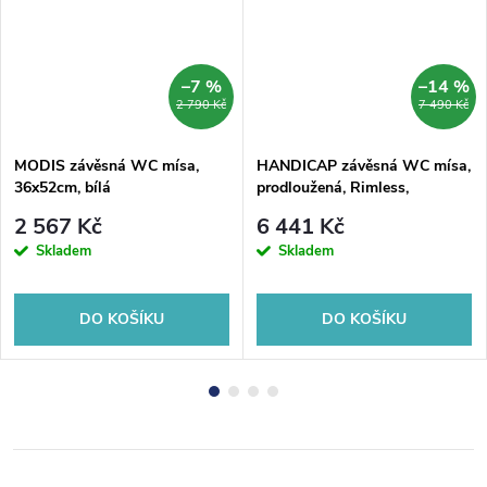
–7 %
–14 %
2 790 Kč
7 490 Kč
MODIS závěsná WC mísa,
HANDICAP závěsná WC mísa,
36x52cm, bílá
prodloužená, Rimless,
37,5x73cm, bílá
2 567 Kč
6 441 Kč
Skladem
Skladem
DO KOŠÍKU
DO KOŠÍKU