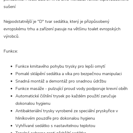
sušení
Nejpodstatnější je "D" tvar sedátka, který je přizpůsobený
evropskému trhu a zařízení pasuje na většinu toalet evropských
výrobců.
Funkce:
Funkce kmitavého pohybu trysky pro lepši omytí
Pomalé sklápění sedátka a víka pro bezpečnou manipulaci
Snadná montáž a demontáž pro snadnou údržbu
Funkce masáže - pulzující proud vody podporuje krevní oběh
Automatické čištění trysek po každém použití zaručuje
dokonalou hygienu
Antibakteriální trysky vyrobené ze speciální pryskyřice v
hliníkovém pouzdře pro dokonalou hygienu
Vyhřívané sedátko s nastavitelnou teplotou