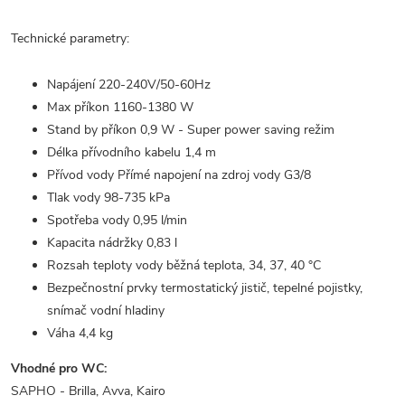
Technické parametry:
Napájení 220-240V/50-60Hz
Max příkon 1160-1380 W
Stand by příkon 0,9 W - Super power saving režim
Délka přívodního kabelu 1,4 m
Přívod vody Přímé napojení na zdroj vody G3/8
Tlak vody 98-735 kPa
Spotřeba vody 0,95 l/min
Kapacita nádržky 0,83 l
Rozsah teploty vody běžná teplota, 34, 37, 40 °C
Bezpečnostní prvky termostatický jistič, tepelné pojistky,
snímač vodní hladiny
Váha 4,4 kg
Vhodné pro WC:
SAPHO - Brilla, Avva, Kairo