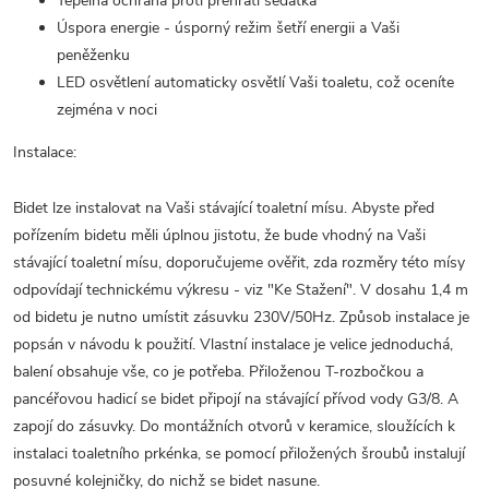
Tepelná ochrana proti přehřátí sedátka
Úspora energie - úsporný režim šetří energii a Vaši
peněženku
LED osvětlení automaticky osvětlí Vaši toaletu, což oceníte
zejména v noci
Instalace:
Bidet lze instalovat na Vaši stávající toaletní mísu. Abyste před
pořízením bidetu měli úplnou jistotu, že bude vhodný na Vaši
stávající toaletní mísu, doporučujeme ověřit, zda rozměry této mísy
odpovídají technickému výkresu - viz "Ke Stažení". V dosahu 1,4 m
od bidetu je nutno umístit zásuvku 230V/50Hz. Způsob instalace je
popsán v návodu k použití. Vlastní instalace je velice jednoduchá,
balení obsahuje vše, co je potřeba. Přiloženou T-rozbočkou a
pancéřovou hadicí se bidet připojí na stávající přívod vody G3/8. A
zapojí do zásuvky. Do montážních otvorů v keramice, sloužících k
instalaci toaletního prkénka, se pomocí přiložených šroubů instalují
posuvné kolejničky, do nichž se bidet nasune.