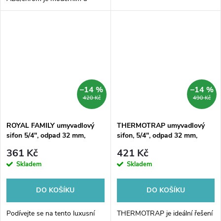
elegantním doplňkem pro vaše
koupelny. Jeho jednoduchý a
čistý design se ideálně hodí do
každého interiéru....
–14 %
–14 %
420 Kč
490 Kč
ROYAL FAMILY umyvadlový
THERMOTRAP umyvadlový
sifon 5/4", odpad 32 mm,
sifon, 5/4", odpad 32 mm,
chrom
ABS/chrom
361 Kč
421 Kč
Skladem
Skladem
DO KOŠÍKU
DO KOŠÍKU
Podívejte se na tento luxusní
THERMOTRAP je ideální řešení