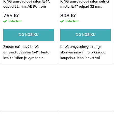
KING umyvadlový sifon 5/4",
KING umyvadlový sifon šetřící
odpad 32 mm, ABS/chrom
místo, 5/4" odpad 32 mm,
ABS/chrom
765 Kč
808 Kč
Skladem
Skladem
DO KOŠÍKU
DO KOŠÍKU
Zkuste náš nový KING
KING umyvadlový sifon je
umyvadlový sifon 5/4"! Tento
skvělým řešením pro každou
kvalitní sifon je vyroben z
koupelnu. Jeho inovativní
odolného materiálu ABS a
konstrukce umožňuje nejen
disponuje chromovaným
účinné odvádění odpadních
povrchem, který nejenže
vod, ale také šetří místo. Díky
vypadá skvěle, ale také...
svým kompaktním...