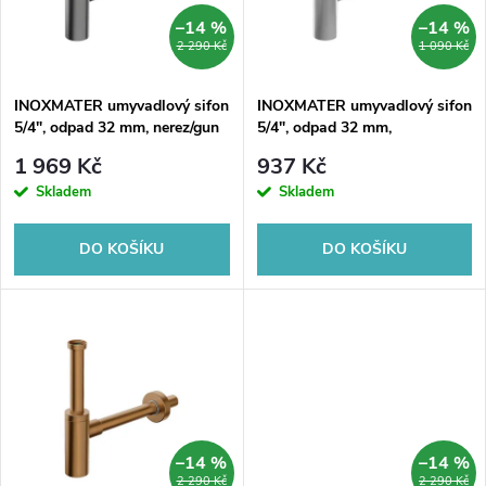
n
i
–14 %
–14 %
2 290 Kč
1 090 Kč
í
s
p
INOXMATER umyvadlový sifon
INOXMATER umyvadlový sifon
5/4", odpad 32 mm, nerez/gun
5/4", odpad 32 mm,
p
metal
nerez/chrom
r
1 969 Kč
937 Kč
r
Skladem
Skladem
o
o
DO KOŠÍKU
DO KOŠÍKU
d
d
u
u
k
k
t
t
–14 %
–14 %
2 290 Kč
2 290 Kč