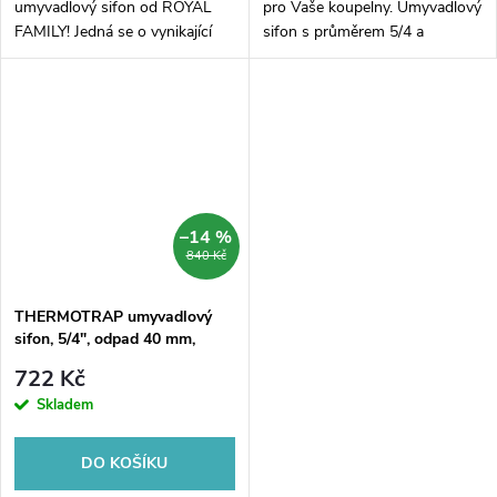
umyvadlový sifon od ROYAL
pro Vaše koupelny. Umyvadlový
FAMILY! Jedná se o vynikající
sifon s průměrem 5/4 a
volbu pro vaše koupelny, která
odpadem 32 mm je vyroben z
zaručuje nejen skvělý design,
kvalitního materiálu ABS s
ale i kvalitu. Umyvadlový...
chromovým povrchem, který
zaručuje...
–14 %
840 Kč
THERMOTRAP umyvadlový
sifon, 5/4", odpad 40 mm,
ABS/chrom
722 Kč
Skladem
DO KOŠÍKU