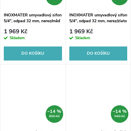
ů
ů
INOXMATER umyvadlový sifon
INOXMATER umyvadlový sifon
5/4", odpad 32 mm, nerez/měď
5/4", odpad 32 mm, nerez/zlato
mat
mat
1 969 Kč
1 969 Kč
Skladem
Skladem
DO KOŠÍKU
DO KOŠÍKU
–14 %
–14 %
890 Kč
940 Kč