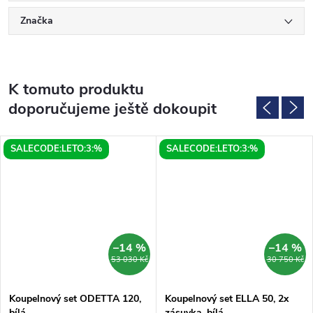
Značka
K tomuto produktu
doporučujeme ještě dokoupit
SALECODE:LETO:3:%
SALECODE:LETO:3:%
–14 %
–14 %
53 030 Kč
30 750 Kč
Koupelnový set ODETTA 120,
Koupelnový set ELLA 50, 2x
bílá
zásuvka, bílá