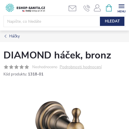
Přejít
NÁKUPNÍ
KOŠÍK
na
obsah
HLEDAT
Háčky
DIAMOND háček, bronz
Podrobnosti hodnocení
Neohodnoceno
Kód produktu:
1318-01