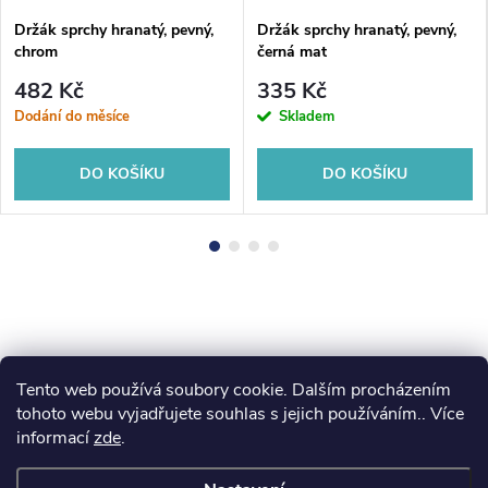
Držák sprchy hranatý, pevný,
Držák sprchy hranatý, pevný,
chrom
černá mat
482 Kč
335 Kč
Dodání do měsíce
Skladem
DO KOŠÍKU
DO KOŠÍKU
Tento web používá soubory cookie. Dalším procházením
Z
koupelny-sanita.cz
kupelne-online.sk
tohoto webu vyjadřujete souhlas s jejich používáním.. Více
informací
zde
.
á