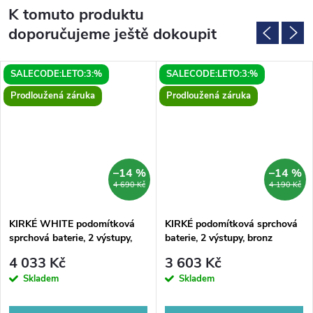
K tomuto produktu
doporučujeme ještě dokoupit
SALECODE:LETO:3:%
SALECODE:LETO:3:%
Prodloužená záruka
Prodloužená záruka
–14 %
–14 %
4 690 Kč
4 190 Kč
KIRKÉ WHITE podomítková
KIRKÉ podomítková sprchová
sprchová baterie, 2 výstupy,
baterie, 2 výstupy, bronz
bílá páčka, bronz
4 033 Kč
3 603 Kč
Skladem
Skladem