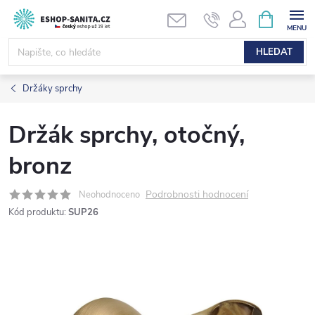
Přejít
NÁKUPNÍ
KOŠÍK
na
obsah
HLEDAT
Držáky sprchy
Držák sprchy, otočný,
bronz
Podrobnosti hodnocení
Neohodnoceno
Kód produktu:
SUP26