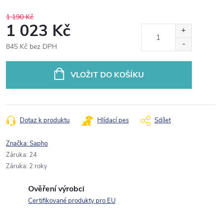
1 190 Kč
1 023 Kč
845 Kč bez DPH
Měrná
cena:
VLOŽIT DO KOŠÍKU
Dotaz k produktu
Hlídací pes
Sdílet
Značka:
Sapho
Záruka
:
24
Záruka
:
2 roky
Ověření výrobci
Certifikované produkty pro EU