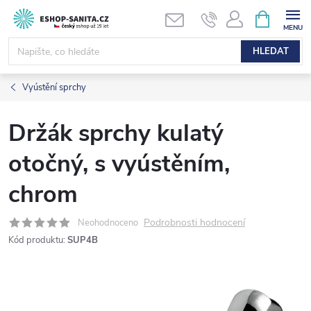
Přejít
NÁKUPNÍ
KOŠÍK
na
obsah
HLEDAT
Vyústění sprchy
Držák sprchy kulatý
otočný, s vyústěním,
chrom
Podrobnosti hodnocení
Neohodnoceno
Kód produktu:
SUP4B