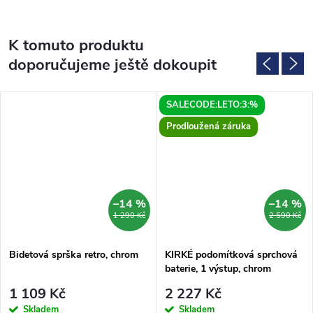
K tomuto produktu
doporučujeme ještě dokoupit
SALECODE:LETO:3:%
Prodloužená záruka
–14 %
–14 %
1 290 Kč
2 590 Kč
Bidetová sprška retro, chrom
KIRKÉ podomítková sprchová
baterie, 1 výstup, chrom
1 109 Kč
2 227 Kč
Skladem
Skladem