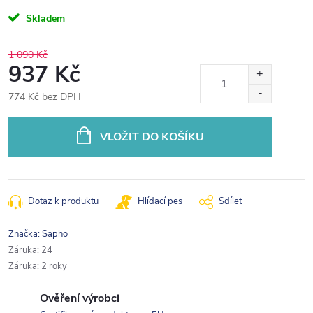
Skladem
1 090 Kč
937 Kč
774 Kč bez DPH
Měrná
cena:
VLOŽIT DO KOŠÍKU
Dotaz k produktu
Hlídací pes
Sdílet
Značka:
Sapho
Záruka
:
24
Záruka
:
2 roky
Ověření výrobci