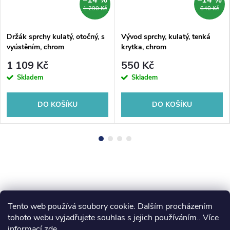
1 290 Kč
640 Kč
Držák sprchy kulatý, otočný, s
Vývod sprchy, kulatý, tenká
vyústěním, chrom
krytka, chrom
1 109 Kč
550 Kč
Skladem
Skladem
DO KOŠÍKU
DO KOŠÍKU
Tento web používá soubory cookie. Dalším procházením
Z
koupelny-sanita.cz
kupelne-online.sk
tohoto webu vyjadřujete souhlas s jejich používáním.. Více
informací
zde
.