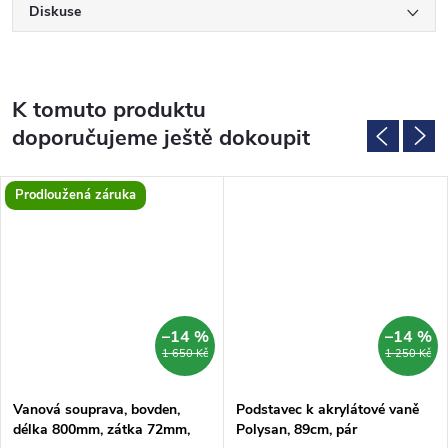
Diskuse
K tomuto produktu
doporučujeme ještě dokoupit
Prodloužená záruka
–14 %
–14 %
1 650 Kč
1 250 Kč
Vanová souprava, bovden,
Podstavec k akrylátové vaně
délka 800mm, zátka 72mm,
Polysan, 89cm, pár