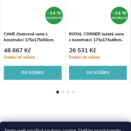
–14 %
–14 %
56 590 Kč
30 850 Kč
CAME čtvercová vana s
ROYAL CORNER kulatá vana
konstrukcí 175x175x50cm,
s konstrukcí 173x173x49cm,
bílá
bílá
48 667 Kč
26 531 Kč
Dodání do měsíce
Dodání do měsíce
DO KOŠÍKU
DO KOŠÍKU
Tento web používá soubory cookie. Dalším procházením