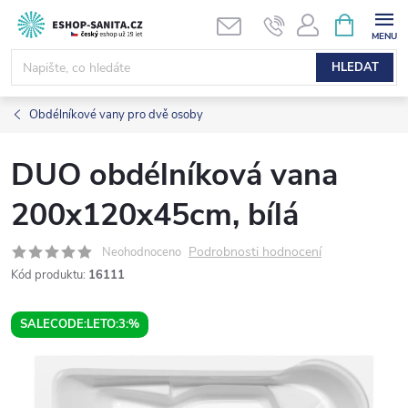
Přejít
NÁKUPNÍ
KOŠÍK
na
obsah
HLEDAT
Obdélníkové vany pro dvě osoby
DUO obdélníková vana
200x120x45cm, bílá
Podrobnosti hodnocení
Neohodnoceno
Kód produktu:
16111
SALECODE:LETO:3:%