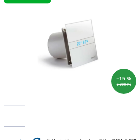
–15 %
5 899 Kč