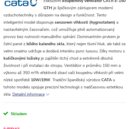
Exkluzivní
koupelnový ventilátor CATA E-150
GTH
je špičkovým zástupcem moderní
vzduchotechniky s důrazem na design a funkčnost. Tento
inteligentní model disponuje
senzorem vlhkosti (hygrostatem)
a
nastavitelným časovačem, což umožňuje plně automatizovaný
provoz bez nutnosti manuálního spínání. Dominantním prvkem je
čelní panel z
bílého kaleného skla
, který nejen tlumí hluk, ale také se
velmi snadno udržuje a dodává interiéru punc luxusu. Díky motoru s
kuličkovými ložisky
je zajištěn tichý chod a extrémně dlouhá
životnost i při instalaci do stropu. Ventilátor o průměru 150 mm a
výkonu až 350 m³/h efektivně zbaví vaši koupelnu vlhkosti při velmi
nízké spotřebě
10W/19W
. Tradiční španělský výrobce
CATA
u
tohoto modelu spojuje precizní technologii s nadčasovou estetikou
skla.
Detailní informace
Skladem
5 899 Kč