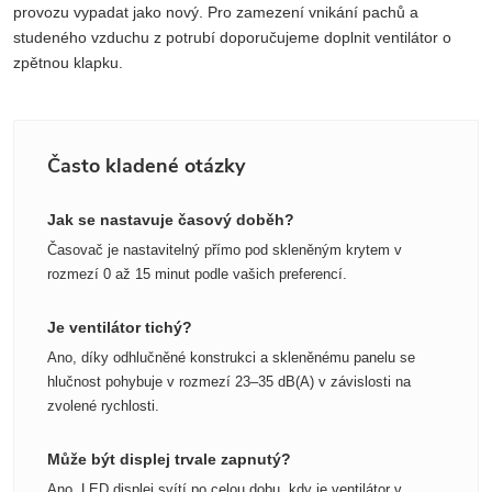
provozu vypadat jako nový. Pro zamezení vnikání pachů a
studeného vzduchu z potrubí doporučujeme doplnit ventilátor o
zpětnou klapku.
Často kladené otázky
Jak se nastavuje časový doběh?
Časovač je nastavitelný přímo pod skleněným krytem v
rozmezí 0 až 15 minut podle vašich preferencí.
Je ventilátor tichý?
Ano, díky odhlučněné konstrukci a skleněnému panelu se
hlučnost pohybuje v rozmezí 23–35 dB(A) v závislosti na
zvolené rychlosti.
Může být displej trvale zapnutý?
Ano, LED displej svítí po celou dobu, kdy je ventilátor v