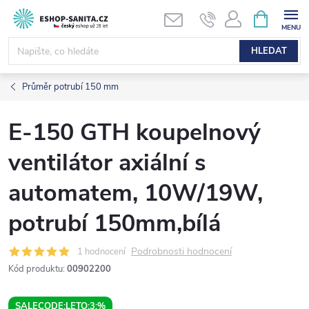
Přejít
NÁKUPNÍ
KOŠÍK
na
obsah
HLEDAT
Průměr potrubí 150 mm
E-150 GTH koupelnový
ventilátor axiální s
automatem, 10W/19W,
potrubí 150mm,bílá
Podrobnosti hodnocení
1 hodnocení
Kód produktu:
00902200
SALECODE:LETO:3:%