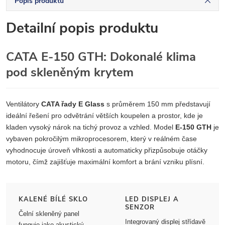
Popis produktu
Detailní popis produktu
CATA E-150 GTH: Dokonalé klima
pod skleněným krytem
Ventilátory
CATA řady E Glass
s průměrem 150 mm představují
ideální řešení pro odvětrání větších koupelen a prostor, kde je
kladen vysoký nárok na tichý provoz a vzhled. Model
E-150 GTH
je
vybaven pokročilým mikroprocesorem, který v reálném čase
vyhodnocuje úroveň vlhkosti a automaticky přizpůsobuje otáčky
motoru, čímž zajišťuje maximální komfort a brání vzniku plísní.
KALENÉ BÍLÉ SKLO
LED DISPLEJ A
SENZOR
Čelní skleněný panel
Integrovaný displej střídavě
funguje jako akustický