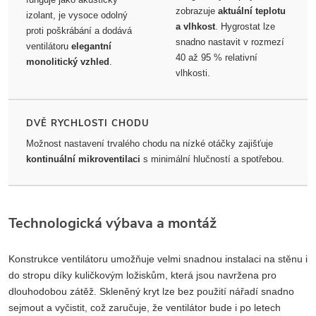
zobrazuje
aktuální teplotu
izolant, je vysoce odolný
a vlhkost
. Hygrostat lze
proti poškrábání a dodává
snadno nastavit v rozmezí
ventilátoru
elegantní
40 až 95 % relativní
monolitický vzhled
.
vlhkosti.
DVĚ RYCHLOSTI CHODU
Možnost nastavení trvalého chodu na nízké otáčky zajišťuje
kontinuální mikroventilaci
s minimální hlučností a spotřebou.
Technologická výbava a montáž
Konstrukce ventilátoru umožňuje velmi snadnou instalaci na stěnu i
do stropu díky kuličkovým ložiskům, která jsou navržena pro
dlouhodobou zátěž. Skleněný kryt lze bez použití nářadí snadno
sejmout a vyčistit, což zaručuje, že ventilátor bude i po letech