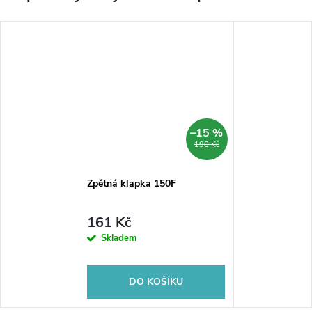
–15 %
190 Kč
Zpětná klapka 150F
161 Kč
Skladem
DO KOŠÍKU