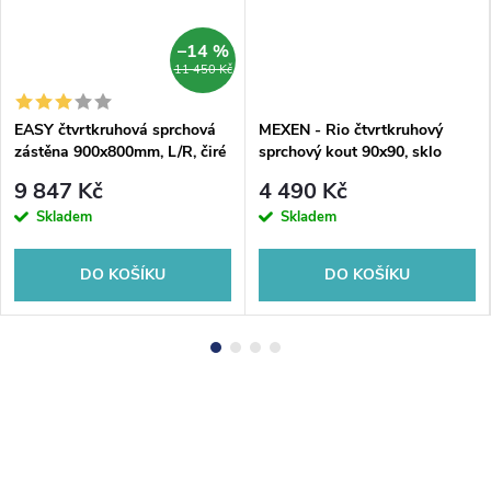
–14 %
11 450 Kč
EASY čtvrtkruhová sprchová
MEXEN - Rio čtvrtkruhový
zástěna 900x800mm, L/R, čiré
sprchový kout 90x90, sklo
sklo
transparent, chrom 863-090-
9 847 Kč
4 490 Kč
090-01-00
Skladem
Skladem
DO KOŠÍKU
DO KOŠÍKU