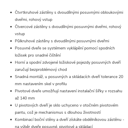
Čtvrtkruhové zástěny s dvoudílnými posuvnými obloukovými
dveřmi, rohový vstup
Čtvercové zástěny s dvoudílnými posuvnými dveřmi, rohový
vstup
Půlkruhové zástěny s dvoudílnými posuvnými dveřmi
Posuvné dveře se systémem vyklápění pomocí spodních
ložisek pro snadné čištění
Horní a spodní zdvojené ložiskové pojezdy posuvných dveří
zaručují bezproblémový chod
Snadná montáž, u posuvných a skládacích dveří tolerance 20
mm nastavením skel v profilu
Pivotové dveře umožňují nastavení instalační šířky v rozsahu
až 140 mm
U pivotových dveří je sklo uchyceno v otočném pivotovém
pantu, což je mechanismus s dlouhou životností
Kombinací boční stěny a dveří získáte obdélníkovou zástěnu -
na výběr dveře posuvné, pivotové a skládací