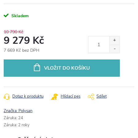
Skladem
10 790 Kč
9 279 Kč
7 669 Kč bez DPH
Měrná
cena:
VLOŽIT DO KOŠÍKU
Dotaz k produktu
Hlídací pes
Sdílet
Značka:
Polysan
Záruka
:
24
Záruka
:
2 roky