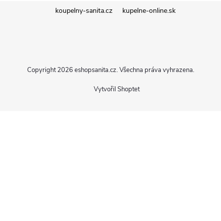
Z
koupelny-sanita.cz
kupelne-online.sk
á
p
Copyright 2026
eshopsanita.cz
. Všechna práva vyhrazena.
a
Vytvořil Shoptet
t
í