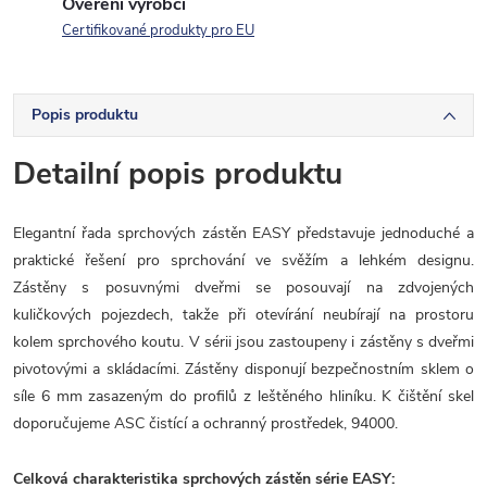
Ověření výrobci
Certifikované produkty pro EU
Popis produktu
Detailní popis produktu
Elegantní řada sprchových zástěn EASY představuje jednoduché a
praktické řešení pro sprchování ve svěžím a lehkém designu.
Zástěny s posuvnými dveřmi se posouvají na zdvojených
kuličkových pojezdech, takže při otevírání neubírají na prostoru
kolem sprchového koutu. V sérii jsou zastoupeny i zástěny s dveřmi
pivotovými a skládacími. Zástěny disponují bezpečnostním sklem o
síle 6 mm zasazeným do profilů z leštěného hliníku. K čištění skel
doporučujeme ASC čistící a ochranný prostředek, 94000.
Celková charakteristika sprchových zástěn série EASY: