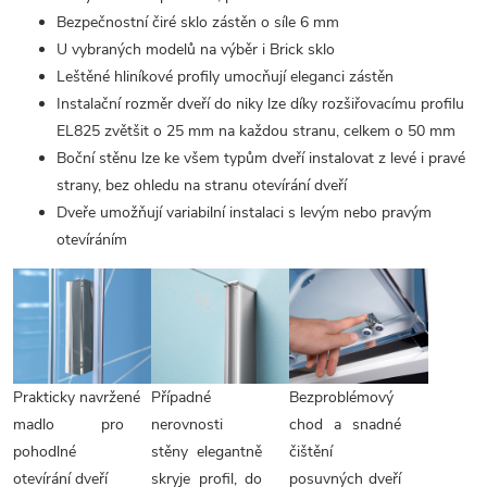
Bezpečnostní čiré sklo zástěn o síle 6 mm
U vybraných modelů na výběr i Brick sklo
Leštěné hliníkové profily umocňují eleganci zástěn
Instalační rozměr dveří do niky lze díky rozšiřovacímu profilu
EL825 zvětšit o 25 mm na každou stranu, celkem o 50 mm
Boční stěnu lze ke všem typům dveří instalovat z levé i pravé
strany, bez ohledu na stranu otevírání dveří
Dveře umožňují variabilní instalaci s levým nebo pravým
otevíráním
Prakticky navržené
Případné
Bezproblémový
madlo pro
nerovnosti
chod a snadné
pohodlné
stěny elegantně
čištění
otevírání dveří
skryje profil, do
posuvných dveří