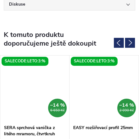
Diskuse
K tomuto produktu
doporučujeme ještě dokoupit
SALECODE:LETO:3:%
SALECODE:LETO:3:%
–14 %
–14 %
6 650 Kč
2 090 Kč
SERA sprchová vanička z
EASY rozšiřovací profil 25mm
litého mramoru, čtvrtkruh