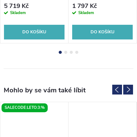
80x80cm, R550, bílá
5 719 Kč
1 797 Kč
Skladem
Skladem
DO KOŠÍKU
DO KOŠÍKU
SALECODE:LETO:3:%