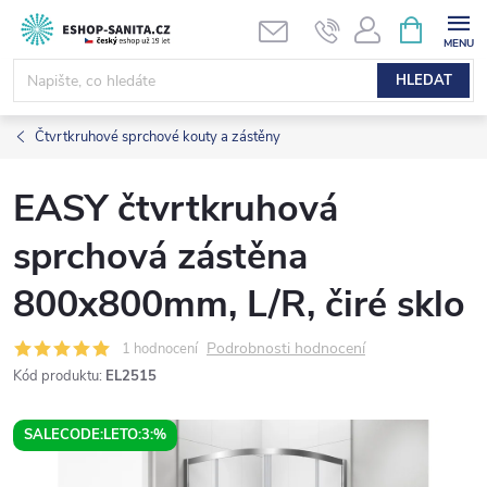
Přejít
NÁKUPNÍ
KOŠÍK
na
obsah
HLEDAT
Čtvrtkruhové sprchové kouty a zástěny
EASY čtvrtkruhová
sprchová zástěna
800x800mm, L/R, čiré sklo
Podrobnosti hodnocení
1 hodnocení
Kód produktu:
EL2515
SALECODE:LETO:3:%