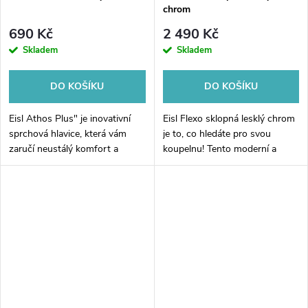
chrom
690 Kč
2 490 Kč
Skladem
Skladem
DO KOŠÍKU
DO KOŠÍKU
Eisl Athos Plus" je inovativní
Eisl Flexo sklopná lesklý chrom
sprchová hlavice, která vám
je to, co hledáte pro svou
zaručí neustálý komfort a
koupelnu! Tento moderní a
dokonalé hydratační a relaxační
funkční držák na toaletní papír
zážitky. Navržena je ve velmi
je vyroben z odolného
elegantním a lesklém
chromovaného kovu, který mu
chromovém...
dává...