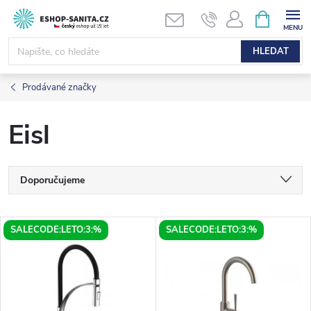
Přejít
NÁKUPNÍ
KOŠÍK
na
obsah
HLEDAT
Prodávané značky
Eisl
Ř
Doporučujeme
a
Nejlevnější
V
SALECODE:LETO:3:%
SALECODE:LETO:3:%
Nejdražší
z
ý
Nejprodávanější
e
p
Abecedně