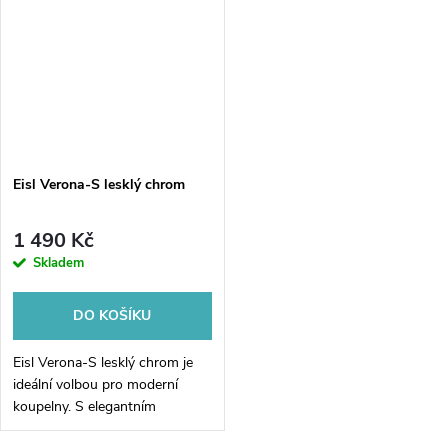
sprchový set vás...
v sobě...
Eisl Verona-S lesklý chrom
1 490 Kč
Skladem
DO KOŠÍKU
Eisl Verona-S lesklý chrom je
ideální volbou pro moderní
koupelny. S elegantním
designem v lesklém chromu a