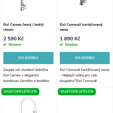
n
i
í
s
p
Eisl Carneo černá / lesklý
Eisl Cornwall kartáčovaný
chrom
nerez
p
r
2 590 Kč
1 890 Kč
r
Skladem
Skladem
o
o
DO KOŠÍKU
DO KOŠÍKU
d
d
Zaujala vás moderní lednička
Eisl Cornwall kartáčovaný nerez
u
Eisl Carneo v elegantní
- Nejlepší volba pro vaši
kombinaci černého a lesklého
koupelnu!"Eisl Cornwall
u
chromu? Pak neváhejte a
kartáčovaný nerez - Nejlepší
k
SALECODE:LETO:3:%
SALECODE:LETO:3:%
pořiďte si tento luxusní kousek
volba pro vaši koupelnu! Tento
k
do své kuchyně! Lednička Eisl
vynikající kartáčovaný
t
Carneo je...
nerezový...
t