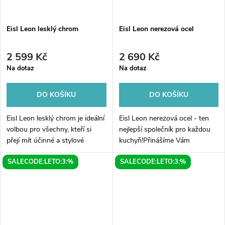
Eisl Leon lesklý chrom
Eisl Leon nerezová ocel
2 599 Kč
2 690 Kč
Na dotaz
Na dotaz
DO KOŠÍKU
DO KOŠÍKU
Eisl Leon lesklý chrom je ideální
Eisl Leon nerezová ocel - ten
volbou pro všechny, kteří si
nejlepší společník pro každou
přejí mít účinné a stylové
kuchyň!Přinášíme Vám
armatury v koupelně. Tento
nejnovější zázrak naší
SALECODE:LETO:3:%
SALECODE:LETO:3:%
moderní a elegantní produkt se
společnosti - Eisl Leon
pyšní lesklým chromovým...
nerezová ocel. Tento luxusní
kuchyňský spotřebič...