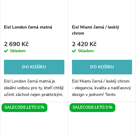
Eisl London černá matná
Eisl Miami černá / lesklý
chrom
2 690 Kč
2 420 Kč
Skladem
Skladem
DO KOŠÍKU
DO KOŠÍKU
Eisl London černá matná je
Eisl Miami černá / lesklý chrom
ideální volbou pro ty, kteří chtějí
- elegancia, kvalita a nadčasový
učinit záchod nejen praktickým,
design v jednom! Tento
ale i stylovým prvkem ve svém
moderní sprchový set je ideální
SALECODE:LETO:3:%
SALECODE:LETO:3:%
domě. Jeho elegantní černá
volbou pro ty, kteří touží po
matná barva se hodí k...
dokonalé koupelně. Jeho...