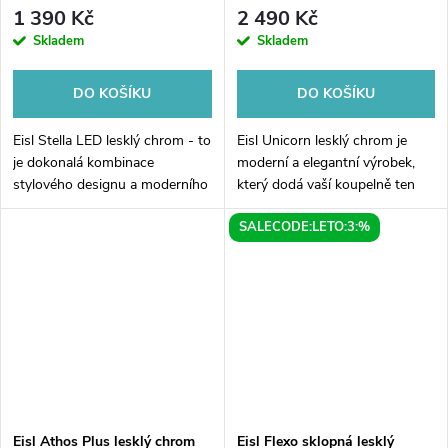
1 390 Kč
2 490 Kč
Skladem
Skladem
DO KOŠÍKU
DO KOŠÍKU
Eisl Stella LED lesklý chrom - to
Eisl Unicorn lesklý chrom je
je dokonalá kombinace
moderní a elegantní výrobek,
stylového designu a moderního
který dodá vaší koupelně ten
technologického vybavení pro
správný šmrnc. Jeho lesklé
SALECODE:LETO:3:%
vaši koupelnu! Tento elegantní
chromové provedení zaujme na
sprchový set kombinuje lesklý...
první pohled a perfektně
zapadne...
Eisl Athos Plus lesklý chrom
Eisl Flexo sklopná lesklý