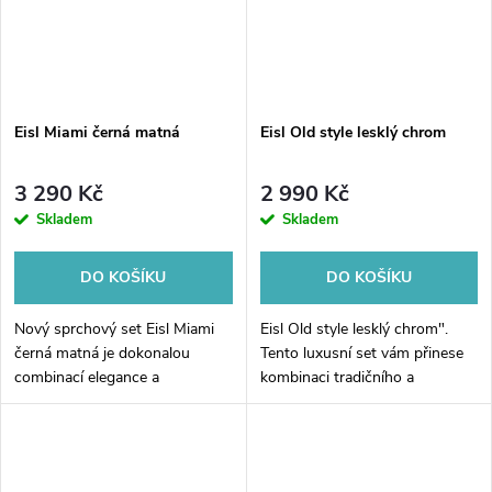
Eisl Miami černá matná
Eisl Old style lesklý chrom
3 290 Kč
2 990 Kč
Skladem
Skladem
DO KOŠÍKU
DO KOŠÍKU
Nový sprchový set Eisl Miami
Eisl Old style lesklý chrom".
černá matná je dokonalou
Tento luxusní set vám přinese
combinací elegance a
kombinaci tradičního a
funkčnosti! Vyrobena z kvalitní
moderního stylu do vašeho
nerezové oceli, tento set je
koupelnového prostoru. Jeho
nejen velmi odolný, ale také
lesklý chromovaný povrch
moderní a...
vynikne ve vaší...