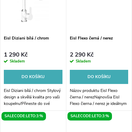
ů
ů
Eisl Diziani bílá / chrom
Eisl Flexo černá / nerez
1 290 Kč
2 290 Kč
Skladem
Skladem
DO KOŠÍKU
DO KOŠÍKU
Eisl Diziani bílá / chrom Stylový
Názov produktu Eisl Flexo
design a skvělá kvalita pro vaši
čierna / nerezNajnovšia Eisl
koupelnu!Přineste do své
Flexo čierna / nerez je ideálnym
koupelny nádech elegance a
doplnkom pre vašu kúpeľňu. Je
SALECODE:LETO:3:%
SALECODE:LETO:3:%
moderního stylu s kohoutkem
skvelým riešením pre všetkých,
Eisl Diziani v kombinaci bílé...
ktorí hľadajú elegantný a...