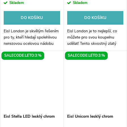
Skladem
Skladem
DO KOŠÍKU
DO KOŠÍKU
Eisl London je skvělým řešením
Eisl London je to nejlepší, co
pro ty, kteří hledají spolehlivou
můžete pro svou koupelnu
nerezovou ocelovou nádobu
udělat! Tento skvostný zlatý
pro svou kuchyň. Tato úžasná
matný sprchový set je
SALECODE:LETO:3:%
SALECODE:LETO:3:%
nádoba je vyrobena z vysoce
dokonalým doplňkem pro každý
kvalitní nerezové oceli,...
moderní interiér. Jeho exkluzivní
design...
Eisl Stella LED lesklý chrom
Eisl Unicorn lesklý chrom