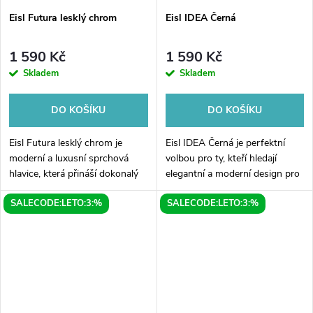
Eisl Futura lesklý chrom
Eisl IDEA Černá
1 590 Kč
1 590 Kč
Skladem
Skladem
DO KOŠÍKU
DO KOŠÍKU
Eisl Futura lesklý chrom je
Eisl IDEA Černá je perfektní
moderní a luxusní sprchová
volbou pro ty, kteří hledají
hlavice, která přináší dokonalý
elegantní a moderní design pro
zážitek z vaší sprchy. Je
svou koupelnu. Tato černá
SALECODE:LETO:3:%
SALECODE:LETO:3:%
vyrobena z kvalitního
baterie na umyvadlo stojí nejen
nerezového materiálu s lesklým
svým vzhledem, ale i svou...
chromovým...