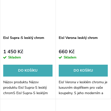
Eisl Supra-S lesklý chrom
Eisl Verona lesklý chrom
1 450 Kč
660 Kč
Skladem
Skladem
DO KOŠÍKU
DO KOŠÍKU
Názov produktu Názov
Eisl Verona v lesklém chromu je
produktu Eisl Supra-S lesklý
luxusním doplňkem pro vaše
chromS Eisl Supra-S lesklým
koupelny. S jeho moderním a
chromem si můžete dopřát
elegantním designem dokáže
luxusní koupelnový zážitek
okamžitě vylepšit vzhled
každý den. Tento moderní
vašeho prostoru. Lesklý chrom