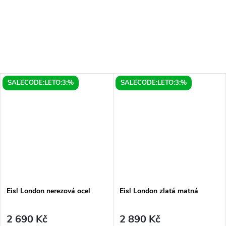
cca 120 cm nabízí komfort...
povrch zaručuje nejen
moderní...
SALECODE:LETO:3:%
SALECODE:LETO:3:%
Eisl London nerezová ocel
Eisl London zlatá matná
2 690 Kč
2 890 Kč