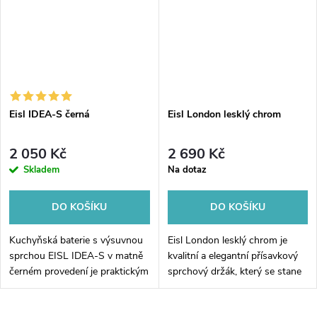
Eisl IDEA-S černá
Eisl London lesklý chrom
2 050 Kč
2 690 Kč
Skladem
Na dotaz
DO KOŠÍKU
DO KOŠÍKU
Kuchyňská baterie s výsuvnou
Eisl London lesklý chrom je
sprchou EISL IDEA-S v matně
kvalitní a elegantní přísavkový
černém provedení je praktickým
sprchový držák, který se stane
řešením pro moderní kuchyně.
nezbytnou součástí každé
Díky flexibilní hadici s délkou
koupelny. Jeho lesklý chromový