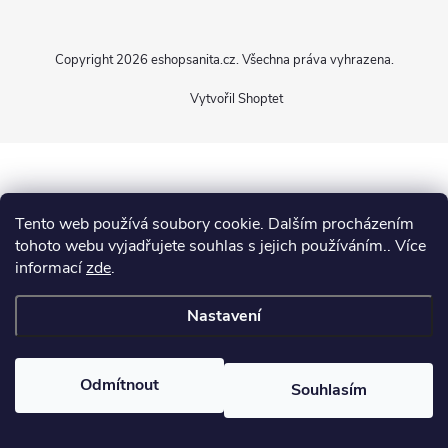
p
Copyright 2026
eshopsanita.cz
. Všechna práva vyhrazena.
a
Vytvořil Shoptet
t
í
Tento web používá soubory cookie. Dalším procházením
tohoto webu vyjadřujete souhlas s jejich používáním.. Více
informací
zde
.
Nastavení
Odmítnout
Souhlasím