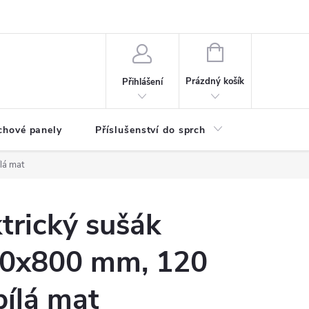
any osobních údajů
NÁKUPNÍ
KOŠÍK
Prázdný košík
Přihlášení
chové panely
Příslušenství do sprch
Umyvadla
lá mat
trický sušák
00x800 mm, 120
bílá mat