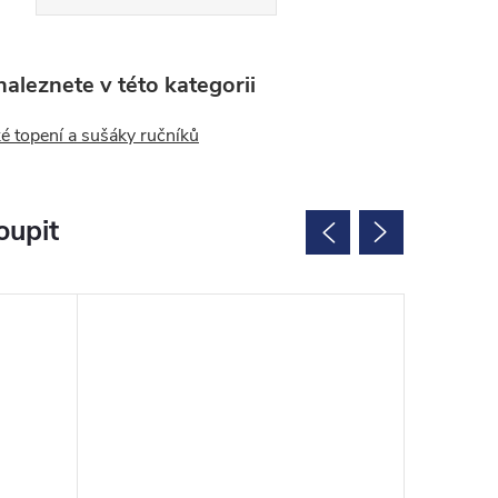
aleznete v této kategorii
ké topení a sušáky ručníků
oupit