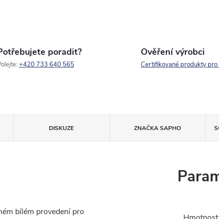
Potřebujete poradit?
Ověření výrobci
olejte:
+420 733 640 565
Certifikované produkty pro
DISKUZE
ZNAČKA
SAPHO
S
Param
tném bílém provedení pro
Hmotnost