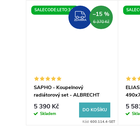
SALECODE:LETO:3:%
SALEC
–10 %
–15 %
ZDARMA
ZDARMA
7 950 Kč
6 370 Kč
SAPHO - Koupelnový
ELIAS 
á
radiátorový set - ALBRECHT
490x7
500x1250 mm, připojovací sada,
mat
5 390 Kč
5 58
krycí rozety, středové připojení,
KOŠÍKU
DO KOŠÍKU
Skladem
Skl
Bílá
OBE25090C31
Kód:
600.114.4-SET