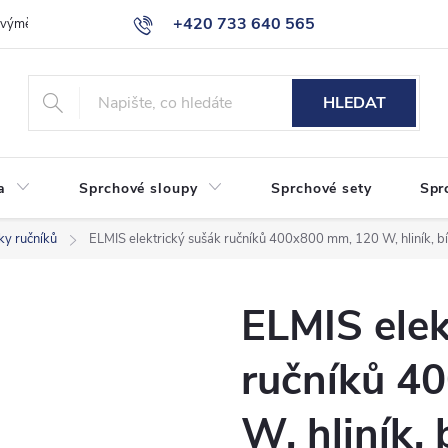
+420 733 640 565
a výměna zboží
Reklamace
Obchodní podmínky
Podmínky ochr
info@eshop-sanita.cz
HLEDAT
a
Sprchové sloupy
Sprchové sety
Spr
ky ručníků
ELMIS elektrický sušák ručníků 400x800 mm, 120 W, hliník, bí
ELMIS elek
ručníků 4
W, hliník, 