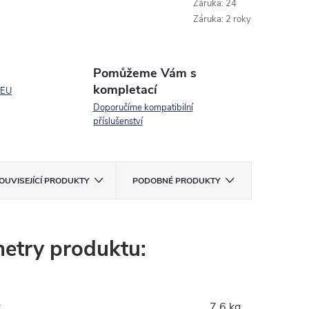
Záruka
:
24
Záruka
:
2 roky
Pomůžeme Vám s
kompletací
 EU
Doporučíme kompatibilní
příslušenství
OUVISEJÍCÍ PRODUKTY
PODOBNÉ PRODUKTY
etry produktu:
:
7.6 kg