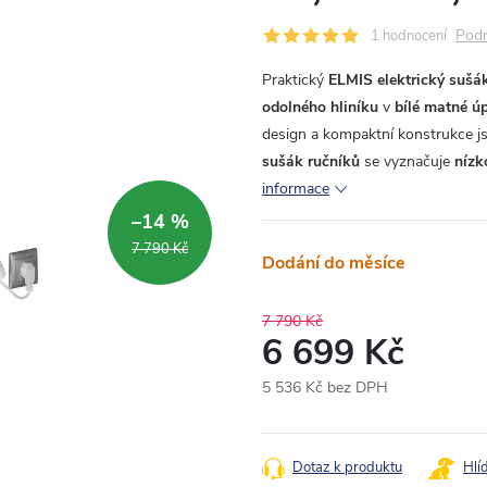
Podr
1 hodnocení
Praktický
ELMIS elektrický sušá
odolného hliníku
v
bílé matné ú
design a kompaktní konstrukce js
sušák ručníků
se vyznačuje
nízk
informace
–14 %
7 790 Kč
Dodání do měsíce
7 790 Kč
6 699 Kč
5 536 Kč bez DPH
Měrná
cena:
Dotaz k produktu
Hlí