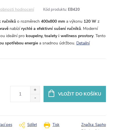
obnosti hodnocení
Kód produktu:
EB420
k ručníků
o rozměrech
400x800 mm
a výkonu
120 W
z
pravě
nabízí
rychlé a efektivní sušení ručníků
. Moderní
ou ideální pro
koupelny, toalety i wellness prostory
. Tento
ou spotřebou energie
a snadnou údržbou.
Detailní
VLOŽIT DO KOŠÍKU
dací pes
Sdílet
Tisk
Značka:
Sapho