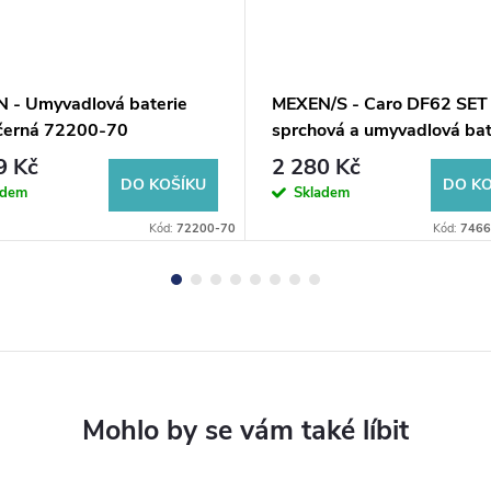
 - Umyvadlová baterie
MEXEN/S - Caro DF62 SET
černá 72200-70
sprchová a umyvadlová bat
černá 746604DF62-70
9 Kč
2 280 Kč
DO KOŠÍKU
DO KO
adem
Skladem
Kód:
72200-70
Kód:
7466