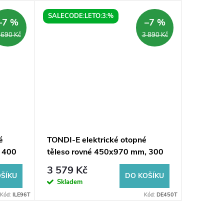
SALECODE:LETO:3:%
SALECOD
–7 %
–7 %
 690 Kč
3 890 Kč
é
TONDI-E elektrické otopné
REDONDO
 400
těleso rovné 450x970 mm, 300
ručníků
W, bílá
130 W, 
3 579 Kč
7 731
ŠÍKU
DO KOŠÍKU
Skladem
Sklad
Kód:
ILE96T
Kód:
DE450T