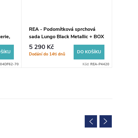
REA - Podomítková sprchová
REA - P
erie,
sada Lungo Black Metallic + BOX
baterie
REA-P4420
+ BOX 
5 290 Kč
2 525
ŠÍKU
DO KOŠÍKU
Dodání do 14ti dnů
Dodání do
04DF62-70
Kód:
REA-P4420