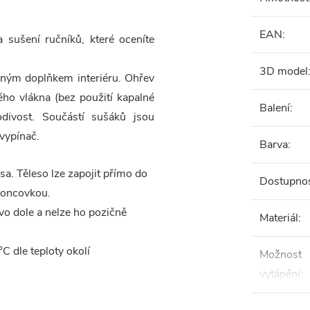
EAN
:
a sušení ručníků, které oceníte
3D model
čným doplňkem interiéru. Ohřev
ého vlákna (bez použití kapalné
Balení
:
odivost. Součástí sušáků jsou
vypínač.
Barva
:
sa. Těleso lze zapojit přímo do
Dostupno
koncovkou.
vo dole a nelze ho pozičně
Materiál
:
C dle teploty okolí
Možnost
vytápění
: