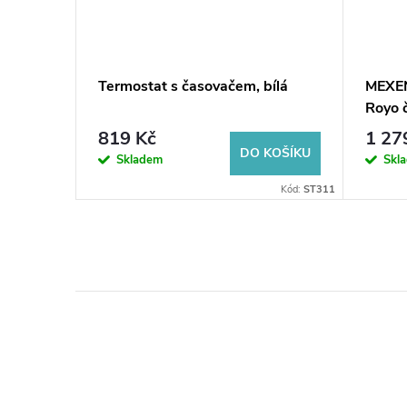
vá
Termostat s časovačem, bílá
MEXEN
00
Royo 
819 Kč
1 27
KOŠÍKU
DO KOŠÍKU
Skladem
Skl
ód:
746500-00
Kód:
ST311