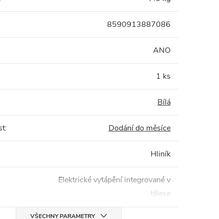
8590913887086
:
ANO
1 ks
Bílá
st
:
Dodání do měsíce
Hliník
Elektrické vytápění integrované v
tělese
VŠECHNY PARAMETRY