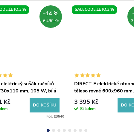
ODE:LETO:3:%
SALECODE:LETO:3:%
–14 %
6 490 Kč
3
elektrický sušák ručníků
DIRECT-E elektrické otopn
30x110 mm, 105 W, bílá
těleso rovné 600x960 mm,
W, bílá
1 Kč
3 395 Kč
DO KOŠÍKU
DO KO
adem
Skladem
Kód:
EB540