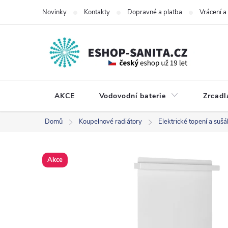
Přejít
Novinky
Kontakty
Dopravné a platba
Vrácení 
na
obsah
AKCE
Vodovodní baterie
Zrcadl
Domů
Koupelnové radiátory
Elektrické topení a sušá
Akce