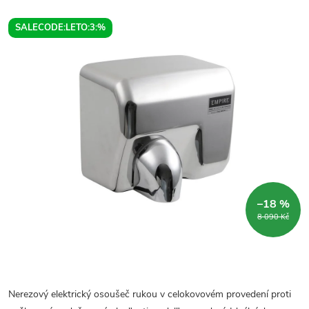
SALECODE:LETO:3:%
–18 %
8 090 Kč
Nerezový elektrický osoušeč rukou v celokovovém provedení proti