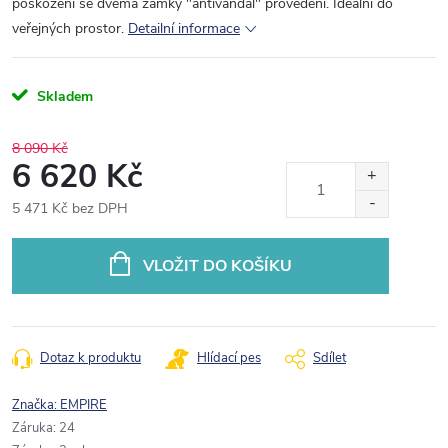
poškození se dvěma zámky "antivandal" provedení. Ideální do
veřejných prostor.
Detailní informace
Skladem
8 090 Kč
6 620 Kč
5 471 Kč bez DPH
Měrná
cena:
VLOŽIT DO KOŠÍKU
Dotaz k produktu
Hlídací pes
Sdílet
Značka:
EMPIRE
Záruka
:
24