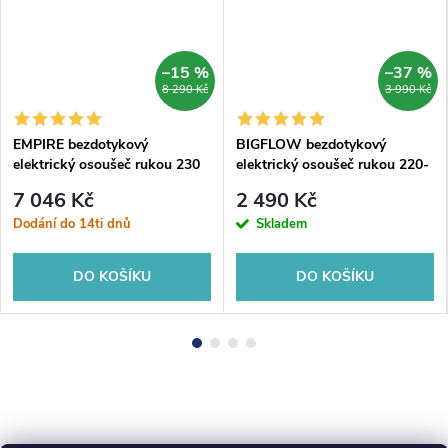
–15 %
–37 %
DARMA
8 290 Kč
3 990 Kč
EMPIRE bezdotykový
BIGFLOW bezdotykový
elektrický osoušeč rukou 230
elektrický osoušeč rukou 220-
V, 2400 W, 278x243x213 mm,
240V, 2050W,
7 046 Kč
2 490 Kč
nerez mat
253x325x152mm, ABS/bílá
Dodání do 14ti dnů
Skladem
DO KOŠÍKU
DO KOŠÍKU