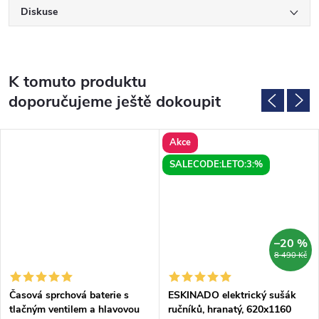
Diskuse
K tomuto produktu
doporučujeme ještě dokoupit
Akce
SALECODE:LETO:3:%
–20 %
8 490 Kč
Časová sprchová baterie s
ESKINADO elektrický sušák
tlačným ventilem a hlavovou
ručníků, hranatý, 620x1160