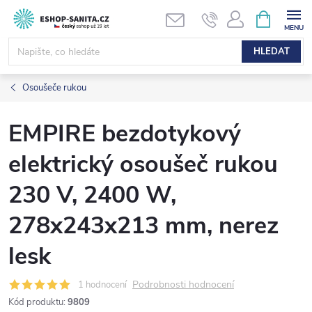
Přejít
NÁKUPNÍ
KOŠÍK
na
obsah
HLEDAT
Osoušeče rukou
EMPIRE bezdotykový
elektrický osoušeč rukou
230 V, 2400 W,
278x243x213 mm, nerez
lesk
Podrobnosti hodnocení
1 hodnocení
Kód produktu:
9809