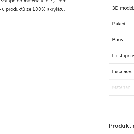
a vstupního materiálu je 3,2 mm
3D model
ko u produktů ze 100% akrylátu.
Balení
:
Barva
:
Dostupno
Instalace
:
Materiál
:
Produkt n