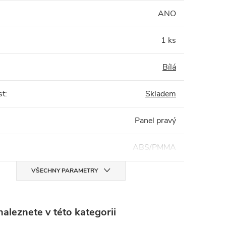
:
ANO
1 ks
Bílá
st
:
Skladem
Panel pravý
ABS/PMMA
VŠECHNY PARAMETRY
aleznete v této kategorii