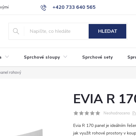
+420 733 640 565
a výměna zboží
Reklamace
Obchodní podmínky
Podmínky ochr
info@eshop-sanita.cz
HLEDAT
a
Sprchové sloupy
Sprchové sety
Spr
panel rohový
EVIA R 17
P
Neohodnoceno
Evia R 170 panel je ideálním řešen
jak využít rohové prostory v koup