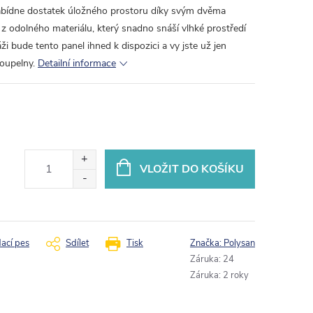
abídne dostatek úložného prostoru díky svým dvěma
y z odolného materiálu, který snadno snáší vlhké prostředí
 bude tento panel ihned k dispozici a vy jste už jen
koupelny.
Detailní informace
VLOŽIT DO KOŠÍKU
dací pes
Sdílet
Tisk
Značka:
Polysan
Záruka
:
24
Záruka
:
2 roky