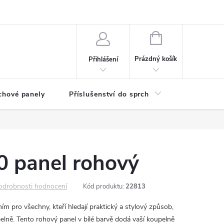
any osobních údajů
NÁKUPNÍ
KOŠÍK
Prázdný košík
Přihlášení
chové panely
Příslušenství do sprch
Umyvadla
0 panel rohový
odrobnosti hodnocení
Kód produktu:
22813
ím pro všechny, kteří hledají praktický a stylový způsob,
elně. Tento rohový panel v bílé barvě dodá vaší koupelně