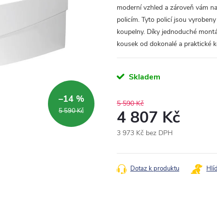
moderní vzhled a zároveň vám n
policím. Tyto policí jsou vyroben
koupelny. Díky jednoduché montáži
kousek od dokonalé a praktické 
Skladem
–14 %
5 590 Kč
5 590 Kč
4 807 Kč
3 973 Kč bez DPH
Měrná
cena:
Dotaz k produktu
Hlí