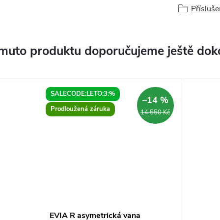
Přísluše
muto produktu doporučujeme ještě dok
SALECODE:LETO:3:%
–14 %
Prodloužená záruka
14 550 Kč
EVIA R asymetrická vana