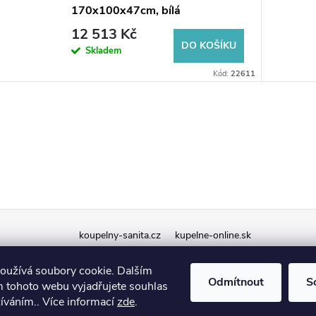
170x100x47cm, bílá
12 513 Kč
DO KOŠÍKU
Skladem
Kód:
22611
koupelny-sanita.cz
kupelne-online.sk
oužívá soubory cookie. Dalším
Odmítnout
S
 tohoto webu vyjadřujete souhlas
žíváním.. Více informací
zde
.