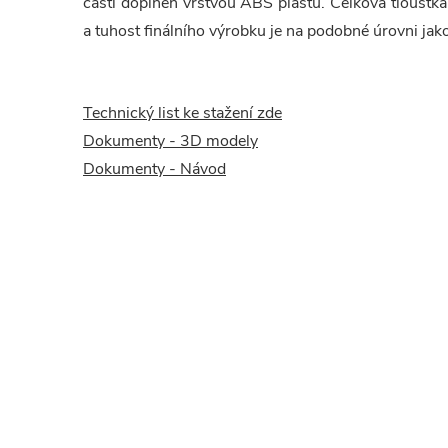
části doplněn vrstvou ABS plastu. Celková tloušťk
a tuhost finálního výrobku je na podobné úrovni ja
Technický list ke stažení zde
Dokumenty - 3D modely
Dokumenty - Návod