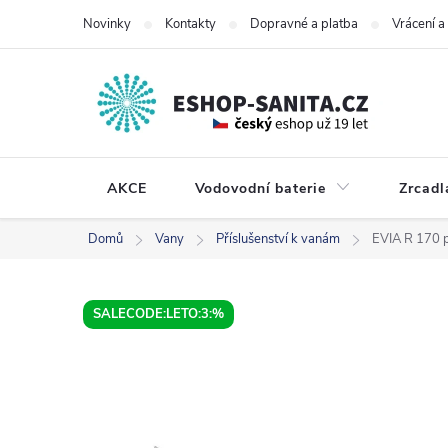
Přejít
Novinky
Kontakty
Dopravné a platba
Vrácení 
na
obsah
AKCE
Vodovodní baterie
Zrcadl
Domů
Vany
Příslušenství k vanám
EVIA R 170 
SALECODE:LETO:3:%