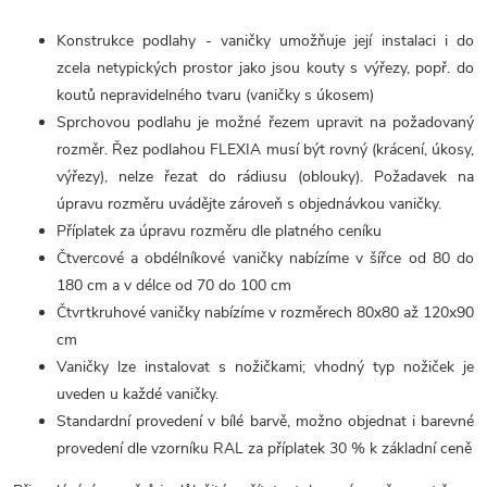
Konstrukce podlahy - vaničky umožňuje její instalaci i do
zcela netypických prostor jako jsou kouty s výřezy, popř. do
koutů nepravidelného tvaru (vaničky s úkosem)
Sprchovou podlahu je možné řezem upravit na požadovaný
rozměr. Řez podlahou FLEXIA musí být rovný (krácení, úkosy,
výřezy), nelze řezat do rádiusu (oblouky). Požadavek na
úpravu rozměru uvádějte zároveň s objednávkou vaničky.
Příplatek za úpravu rozměru dle platného ceníku
Čtvercové a obdélníkové vaničky nabízíme v šířce od 80 do
180 cm a v délce od 70 do 100 cm
Čtvrtkruhové vaničky nabízíme v rozměrech 80x80 až 120x90
cm
Vaničky lze instalovat s nožičkami; vhodný typ nožiček je
uveden u každé vaničky.
Standardní provedení v bílé barvě, možno objednat i barevné
provedení dle vzorníku RAL za příplatek 30 % k základní ceně