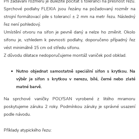
Při zadávání rozměrů je důležité počítat s tolerancí na přesnost řezu.
Sprchové podlahy FLEXIA jsou řezány na požadovaný rozměr na
strojní formátovací pile s tolerancí ± 2 mm na metr řezu. Následný
řez není pohledový.
Umístění otvoru na sifon je pevně daný a nelze ho změnit. Okolo
sifonu je, vzhledem k pevnosti podlahy, doporučeno případný řez
vést minimálně 15 cm od středu sifonu.
Z důvodu dilatace nedoporučujeme montáž vaniček pod obklad.
Nutno objednat samostatně speciální sifon s krytkou. Na
výběr je sifon s krytkou v nerezu, bílé, černé nebo zlaté
matné barvě.
Na sprchové vaničky POLYSAN vyrobené z litého mramoru
poskytujeme záruku 2 roky. Podmínkou záruky je správné usazení
podle návodu.
Příklady atypického řezu: