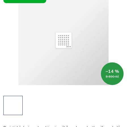
–14 %
8 890 Kč