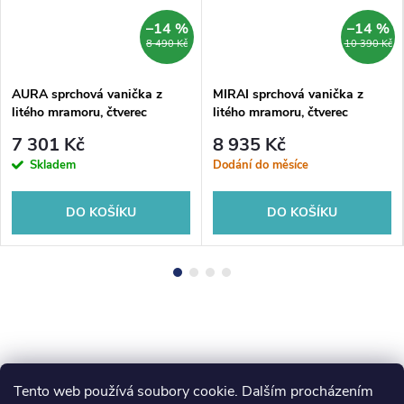
–14 %
–14 %
8 490 Kč
10 390 Kč
AURA sprchová vanička z
MIRAI sprchová vanička z
litého mramoru, čtverec
litého mramoru, čtverec
100x100cm, bílá
100x100x1,8cm, bílá
7 301 Kč
8 935 Kč
Skladem
Dodání do měsíce
DO KOŠÍKU
DO KOŠÍKU
Tento web používá soubory cookie. Dalším procházením