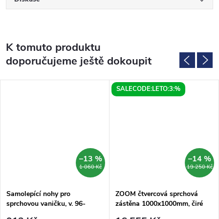
K tomuto produktu
doporučujeme ještě dokoupit
SALECODE:LETO:3:%
–13 %
–14 %
1 060 Kč
19 250 Kč
Samolepící nohy pro
ZOOM čtvercová sprchová
sprchovou vaničku, v. 96-
zástěna 1000x1000mm, čiré
125mm (10ks/sada)
sklo