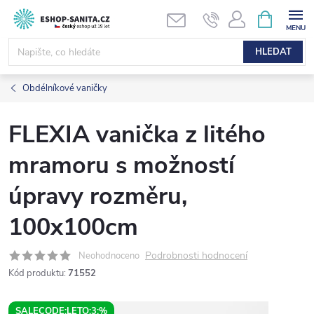
Přejít
NÁKUPNÍ
KOŠÍK
na
obsah
HLEDAT
Obdélníkové vaničky
FLEXIA vanička z litého
mramoru s možností
úpravy rozměru,
100x100cm
Podrobnosti hodnocení
Neohodnoceno
Kód produktu:
71552
SALECODE:LETO:3:%