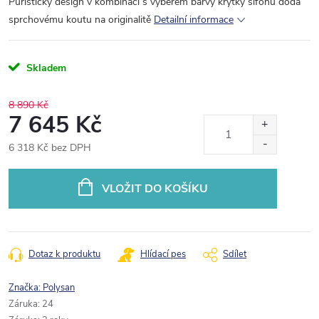
Puristický design v kombinaci s výběrem barvy krytky sifonu dodá
sprchovému koutu na originalitě
Detailní informace
Skladem
8 890 Kč
7 645 Kč
6 318 Kč bez DPH
Měrná
cena:
VLOŽIT DO KOŠÍKU
Dotaz k produktu
Hlídací pes
Sdílet
Značka:
Polysan
Záruka
:
24