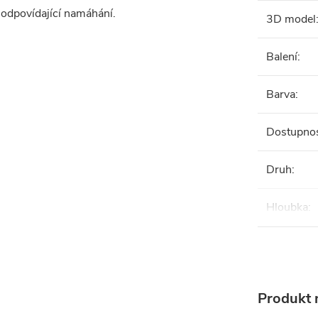
y odpovídající namáhání.
3D model
Balení
:
Barva
:
Dostupno
Druh
:
Hloubka
:
Produkt n