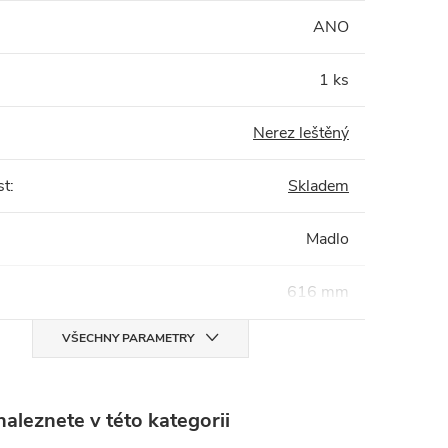
:
ANO
1 ks
Nerez leštěný
st
:
Skladem
Madlo
616 mm
VŠECHNY PARAMETRY
aleznete v této kategorii