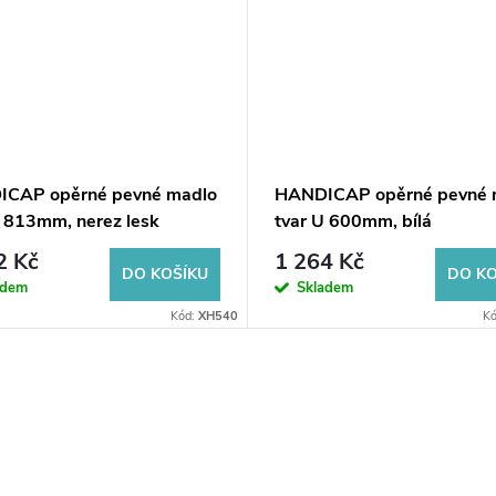
CAP opěrné pevné madlo
HANDICAP opěrné pevné 
U 813mm, nerez lesk
tvar U 600mm, bílá
2 Kč
1 264 Kč
DO KOŠÍKU
DO KO
adem
Skladem
Kód:
XH540
K