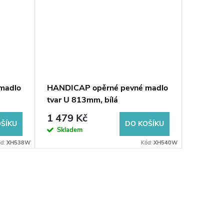
madlo
HANDICAP opěrné pevné madlo
tvar U 813mm, bílá
1 479 Kč
ŠÍKU
DO KOŠÍKU
Skladem
ód:
XH538W
Kód:
XH540W