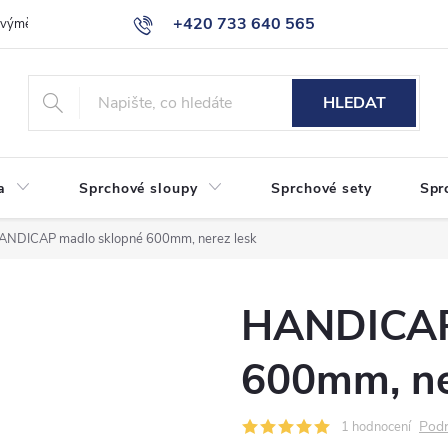
+420 733 640 565
a výměna zboží
Reklamace
Obchodní podmínky
Podmínky ochr
info@eshop-sanita.cz
HLEDAT
a
Sprchové sloupy
Sprchové sety
Spr
ANDICAP madlo sklopné 600mm, nerez lesk
HANDICAP
600mm, ne
Podr
1 hodnocení