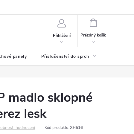
any osobních údajů
NÁKUPNÍ
KOŠÍK
Prázdný košík
Přihlášení
chové panely
Příslušenství do sprch
Umyvadla
 madlo sklopné
rez lesk
obnosti hodnocení
Kód produktu:
XH516