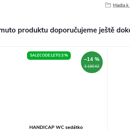
Madla 
muto produktu doporučujeme ještě dok
SALECODE:LETO:3:%
–14 %
3 190 Kč
HANDICAP WC sedátko