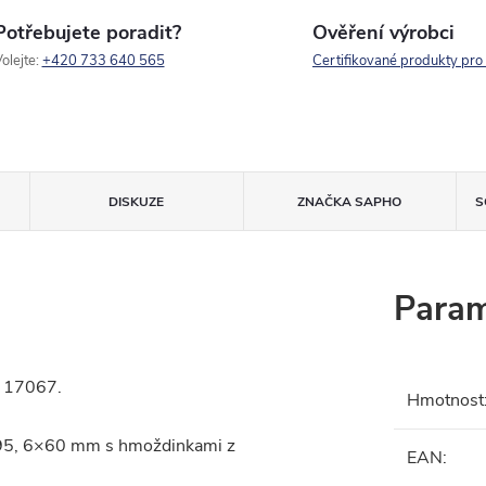
Potřebujete poradit?
Ověření výrobci
olejte:
+420 733 640 565
Certifikované produkty pro
DISKUZE
ZNAČKA
SAPHO
S
Param
C 17067.
Hmotnost
 95, 6×60 mm s hmoždinkami z
EAN
: