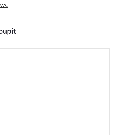
k WC
oupit