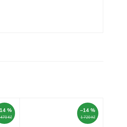
14 %
–14 %
 470 Kč
1 720 Kč