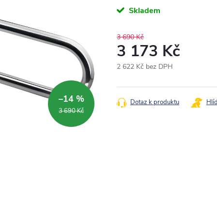
Skladem
3 690 Kč
3 173 Kč
2 622 Kč bez DPH
Měrná
cena:
–14 %
Dotaz k produktu
Hlí
3 690 Kč