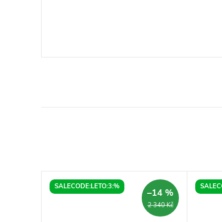
SALECODE:LETO:3:%
SALEC
–14 %
2 340 Kč