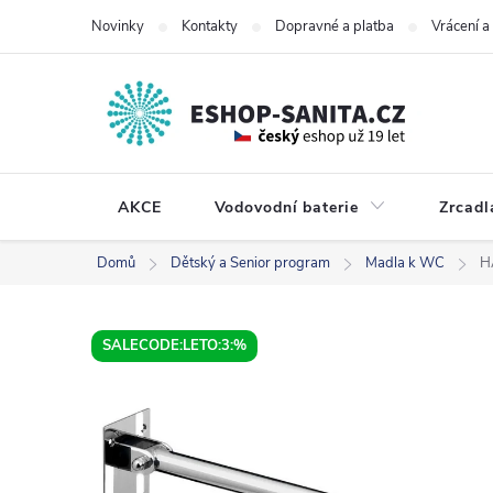
Přejít
Novinky
Kontakty
Dopravné a platba
Vrácení 
na
obsah
AKCE
Vodovodní baterie
Zrcadl
Domů
Dětský a Senior program
Madla k WC
H
SALECODE:LETO:3:%