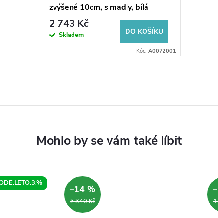
zvýšené 10cm, s madly, bílá
2 743 Kč
DO KOŠÍKU
Skladem
Kód:
A0072001
ODE:LETO:3:%
–14 %
–
3 340 Kč
1