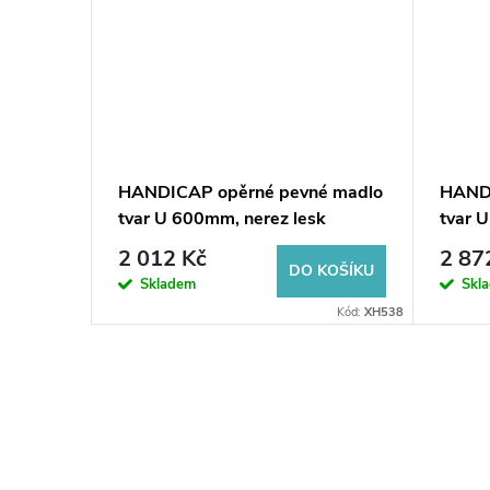
HANDICAP opěrné pevné madlo
HANDI
tvar U 600mm, nerez lesk
tvar 
2 012 Kč
2 87
DO KOŠÍKU
Skladem
Skl
Kód:
XH538