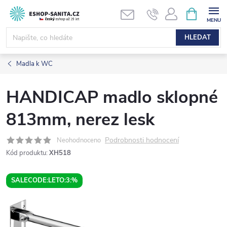
Přejít
NÁKUPNÍ
KOŠÍK
na
obsah
HLEDAT
Madla k WC
HANDICAP madlo sklopné
813mm, nerez lesk
Podrobnosti hodnocení
Neohodnoceno
Kód produktu:
XH518
SALECODE:LETO:3:%