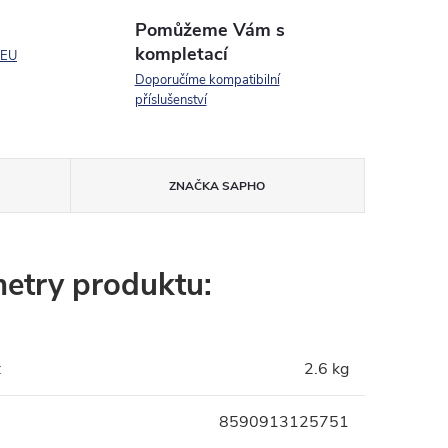
Pomůžeme Vám s
kompletací
 EU
Doporučíme kompatibilní
příslušenství
ZNAČKA
SAPHO
etry produktu:
:
2.6 kg
8590913125751