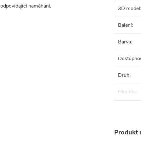
y odpovídající namáhání.
3D model
Balení
:
Barva
:
Dostupno
Druh
:
Hloubka
:
Produkt n