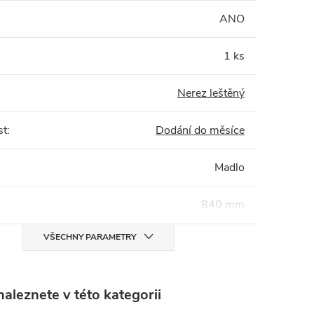
:
ANO
1 ks
Nerez leštěný
st
:
Dodání do měsíce
Madlo
840 mm
VŠECHNY PARAMETRY
aleznete v této kategorii