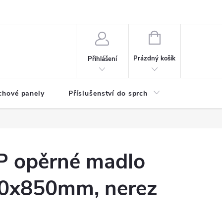
any osobních údajů
NÁKUPNÍ
KOŠÍK
Prázdný košík
Přihlášení
chové panely
Příslušenství do sprch
Umyvadla
 opěrné madlo
0x850mm, nerez