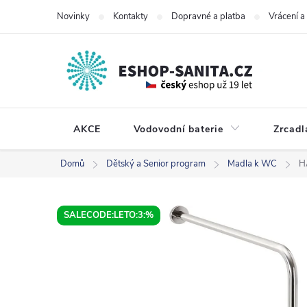
Přejít
Novinky
Kontakty
Dopravné a platba
Vrácení 
na
obsah
AKCE
Vodovodní baterie
Zrcadl
Domů
Dětský a Senior program
Madla k WC
H
SALECODE:LETO:3:%