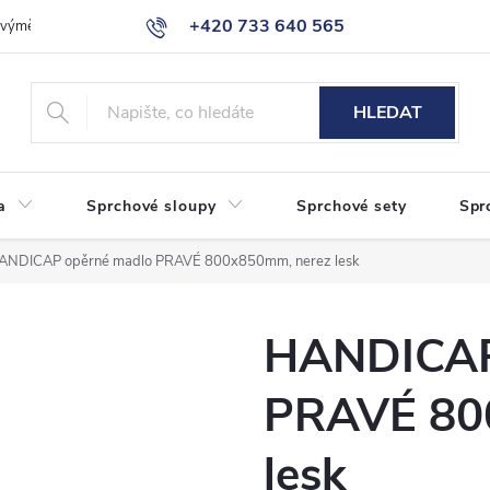
+420 733 640 565
a výměna zboží
Reklamace
Obchodní podmínky
Podmínky ochr
info@eshop-sanita.cz
HLEDAT
a
Sprchové sloupy
Sprchové sety
Spr
ANDICAP opěrné madlo PRAVÉ 800x850mm, nerez lesk
HANDICAP
PRAVÉ 80
lesk