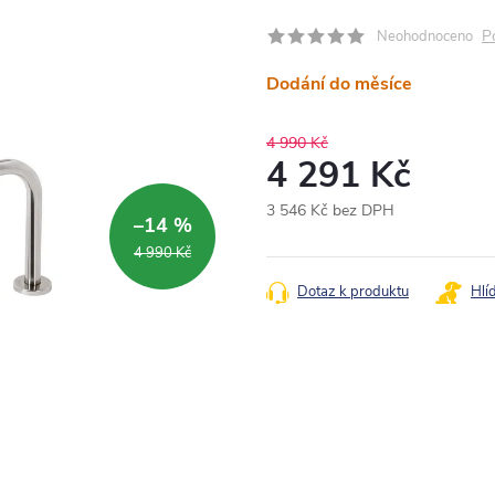
P
Neohodnoceno
Dodání do měsíce
4 990 Kč
4 291 Kč
3 546 Kč bez DPH
–14 %
Měrná
4 990 Kč
cena:
Dotaz k produktu
Hlí