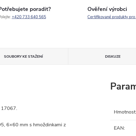
Potřebujete poradit?
Ověření výrobci
olejte:
+420 733 640 565
Certifikované produkty pro
SOUBORY KE STAŽENÍ
DISKUZE
Param
C 17067.
Hmotnost
 95, 6×60 mm s hmoždinkami z
EAN
: