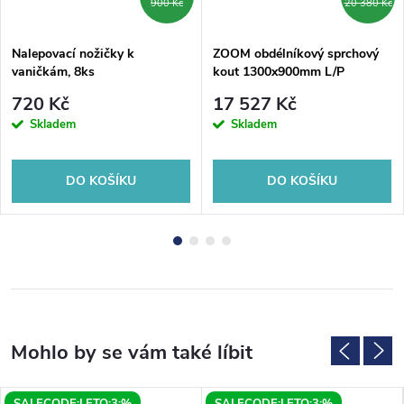
900 Kč
20 380 Kč
Nalepovací nožičky k
ZOOM obdélníkový sprchový
vaničkám, 8ks
kout 1300x900mm L/P
varianta
720 Kč
17 527 Kč
Skladem
Skladem
DO KOŠÍKU
DO KOŠÍKU