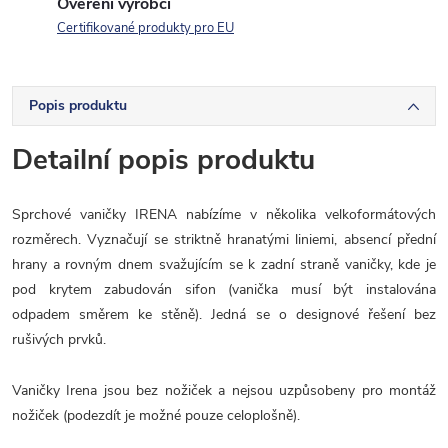
Ověření výrobci
Certifikované produkty pro EU
Popis produktu
Detailní popis produktu
Sprchové vaničky IRENA nabízíme v několika velkoformátových
rozměrech. Vyznačují se striktně hranatými liniemi, absencí přední
hrany a rovným dnem svažujícím se k zadní straně vaničky, kde je
pod krytem zabudován sifon (vanička musí být instalována
odpadem směrem ke stěně). Jedná se o designové řešení bez
rušivých prvků.
Vaničky Irena jsou bez nožiček a nejsou uzpůsobeny pro montáž
nožiček (podezdít je možné pouze celoplošně).