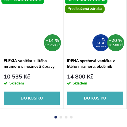
SALECODE:LETO:3:%
SALECODE:LETO:3:%
Prodloužená záruka
–14 %
–20 %
ZDAR
12 250 Kč
18 500 Kč
ZDARMA
FLEXIA vanička z litého
IRENA sprchová vanička z
mramoru s možností úpravy
litého mramoru, obdélník
rozměru, 130x90cm
140x100cm, bílá
10 535 Kč
14 800 Kč
Skladem
Skladem
DO KOŠÍKU
DO KOŠÍKU