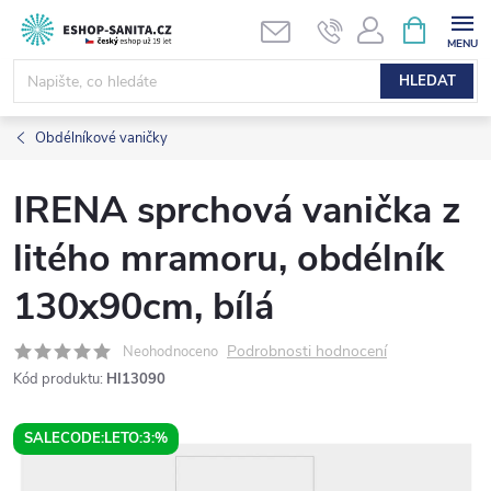
Přejít
NÁKUPNÍ
KOŠÍK
na
obsah
HLEDAT
Obdélníkové vaničky
IRENA sprchová vanička z
litého mramoru, obdélník
130x90cm, bílá
Podrobnosti hodnocení
Neohodnoceno
Kód produktu:
HI13090
SALECODE:LETO:3:%