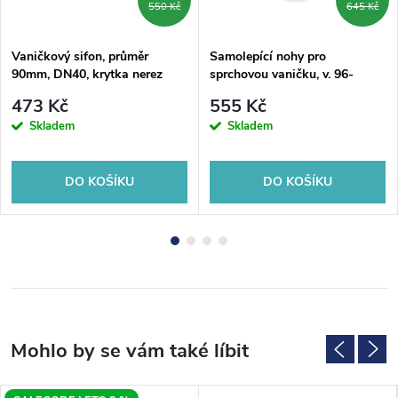
550 Kč
645 Kč
Vaničkový sifon, průměr
Samolepící nohy pro
90mm, DN40, krytka nerez
sprchovou vaničku, v. 96-
lesk
125mm (6ks/sada)
473 Kč
555 Kč
Skladem
Skladem
DO KOŠÍKU
DO KOŠÍKU