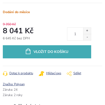
Dodání do měsíce
9 350 Kč
8 041 Kč
6 645 Kč bez DPH
Měrná
cena:
VLOŽIT DO KOŠÍKU
Dotaz k produktu
Hlídací pes
Sdílet
Značka:
Polysan
Záruka
:
24
Záruka
:
2 roky