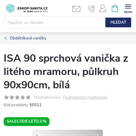
Přejít
NÁKUPNÍ
KOŠÍK
na
obsah
HLEDAT
Obdélníkové vaničky
ISA 90 sprchová vanička z
litého mramoru, půlkruh
90x90cm, bílá
Podrobnosti hodnocení
Neohodnoceno
Kód produktu:
50511
SALECODE:LETO:3:%