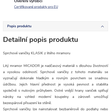
Ověření výrobci
Certifikované produkty pro EU
Popis produktu
Detailní popis produktu
Sprchové vaničky KLASIK z litého mramoru
Litý mramor MICADOR je nadčasový materiál s dlouhou životností
a vysokou odolností. Sprchové vaničky z tohoto materiálu se
vyznačují dokonale hladkým a rovným povrchem se snadnou
údržbou. Jejich hlavní přednost je vysoká pevnost a stabilita
společně s nulovým průhybem. Ostré vnější hrany vaniček splňují
nároky na vzhled moderní koupelny a zároveň umožňují
bezespárové přisazení ke stěně.
Sprchové vaničky lze nainstalovat bezbariérově do podlahy nebo