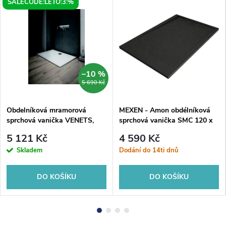
SALECODE:LETO:3:%
–10 %
5 690 Kč
Obdelníková mramorová
MEXEN - Amon obdélníková
sprchová vanička VENETS,
sprchová vanička SMC 120 x
120, 90
80, černá 4F708012
5 121 Kč
4 590 Kč
Skladem
Dodání do 14ti dnů
DO KOŠÍKU
DO KOŠÍKU