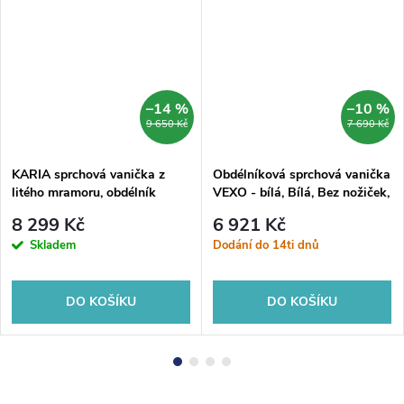
–14 %
–10 %
9 650 Kč
7 690 Kč
KARIA sprchová vanička z
Obdélníková sprchová vanička
litého mramoru, obdélník
VEXO - bílá, Bílá, Bez nožiček,
120x70cm, bílá
120, 80
8 299 Kč
6 921 Kč
Skladem
Dodání do 14ti dnů
DO KOŠÍKU
DO KOŠÍKU