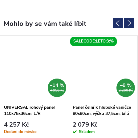
SALECODE:LETO:3:%
–14 %
–8 %
4 950 Kč
2 260 Kč
UNIVERSAL rohový panel
Panel čelní k hluboké vaničce
110x75x36cm, L/R
80x80cm, výška 37,5cm, bílá
4 257 Kč
2 079 Kč
Dodání do měsíce
Skladem