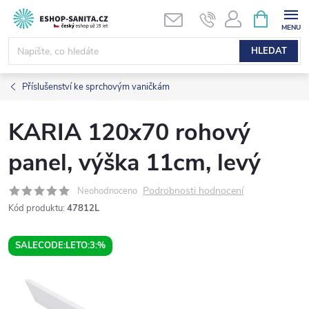
Přejít
NÁKUPNÍ
KOŠÍK
na
obsah
HLEDAT
Příslušenství ke sprchovým vaničkám
KARIA 120x70 rohový
panel, výška 11cm, levý
Podrobnosti hodnocení
Neohodnoceno
Kód produktu:
47812L
SALECODE:LETO:3:%