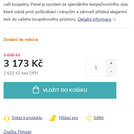
vaší koupelny. Panel je vyroben ze speciálního bezpečnostního skla,
které odolá proti poškrábání i nárazům a zároveň přidává elegantní
lesk do vašeho koupelnového prostoru.
Detailní informace
Dodání do měsíce
3 690 Kč
3 173 Kč
2 622 Kč bez DPH
Měrná
cena:
VLOŽIT DO KOŠÍKU
Dotaz k produktu
Hlídací pes
Sdílet
Značka:
Polysan