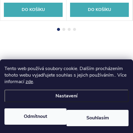
DO KOŠÍKU
DO KOŠÍKU
Tento web používá soubory cookie. Dalším procházením
Z
koupelny-sanita.cz
kupelne-online.sk
tohoto webu vyjadřujete souhlas s jejich používáním.. Více
informací
zde
.
á
Nastavení
p
Copyright 2026
eshopsanita.cz
. Všechna práva vyhrazena.
a
Odmítnout
Souhlasím
Vytvořil Shoptet