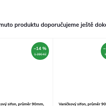
muto produktu doporučujeme ještě dok
–14 %
–
1 390 Kč
kový sifon, průměr 90mm,
Vaničkový sifon, průměr 9