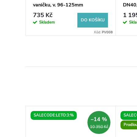
vaničku, v. 96-125mm
DN40,
(8ks/sada)
735 Kč
1 19
KOŠÍKU
DO KOŠÍKU
Skladem
Skl
Kód:
59312R
Kód:
PV008
SALECODE:LETO:3:%
SALEC
–14 %
Prodlo
10 350 Kč