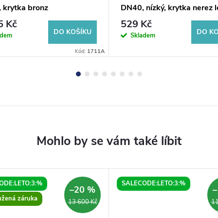
 krytka bronz
DN40, nízký, krytka nerez 
5 Kč
529 Kč
DO KOŠÍKU
DO KO
adem
Skladem
Kód:
1711A
ODE:LETO:3:%
SALECODE:LETO:3:%
–20 %
–
užená záruka
13 600 Kč
11