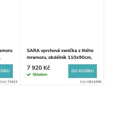
ramoru
SARA sprchová vanička z litého
Obdélník
,
mramoru, obdélník 110x90cm,
mramoru
bílá
120, 80,
7 920 Kč
8 271
ŠÍKU
DO KOŠÍKU
Skladem
Dodání do
Kód:
72923
Kód:
HS11090