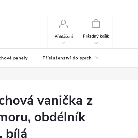
any osobních údajů
NÁKUPNÍ
KOŠÍK
Prázdný košík
Přihlášení
chové panely
Příslušenství do sprch
Umyvadla
chová vanička z
moru, obdélník
 bílá