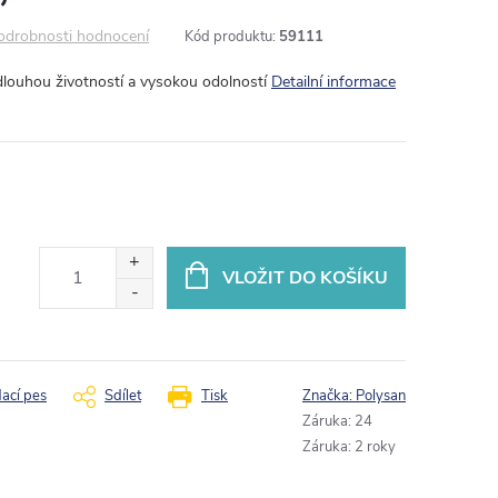
odrobnosti hodnocení
Kód produktu:
59111
dlouhou životností a vysokou odolností
Detailní informace
VLOŽIT DO KOŠÍKU
dací pes
Sdílet
Tisk
Značka:
Polysan
Záruka
:
24
Záruka
:
2 roky