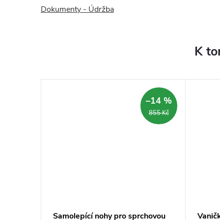
Dokumenty - Údržba
K to
–14 %
–14 %
3 690 Kč
855 Kč
nel,
Samolepící nohy pro sprchovou
Vanič