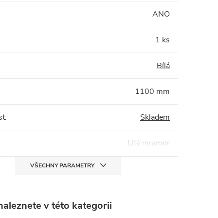
:
ANO
1 ks
Bílá
1100 mm
st
:
Skladem
Litý mramor
VŠECHNY PARAMETRY
aleznete v této kategorii