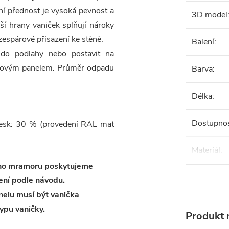
í přednost je vysoká pevnost a
3D model
ší hrany vaniček splňují nároky
espárové přisazení ke stěně.
Balení
:
ě do podlahy nebo postavit na
ladovým panelem. Průměr odpadu
Barva
:
Délka
:
Dostupno
 lesk: 30 % (provedení RAL mat
Materiál
:
ého mramoru poskytujeme
ení podle návodu.
elu musí být vanička
ypu vaničky.
Produkt n