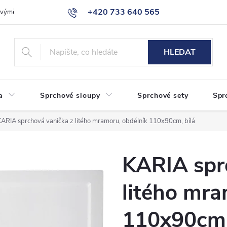
+420 733 640 565
a výměna zboží
Reklamace
Obchodní podmínky
Podmínky ochr
info@eshop-sanita.cz
HLEDAT
a
Sprchové sloupy
Sprchové sety
Spr
KARIA sprchová vanička z litého mramoru, obdélník 110x90cm, bílá
KARIA spr
litého mra
110x90cm,