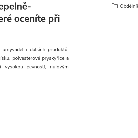
tepelně-
Obdélní
eré oceníte při
 umyvadel i dalších produktů.
sku, polyesterové pryskyřice a
í vysokou pevností, nulovým