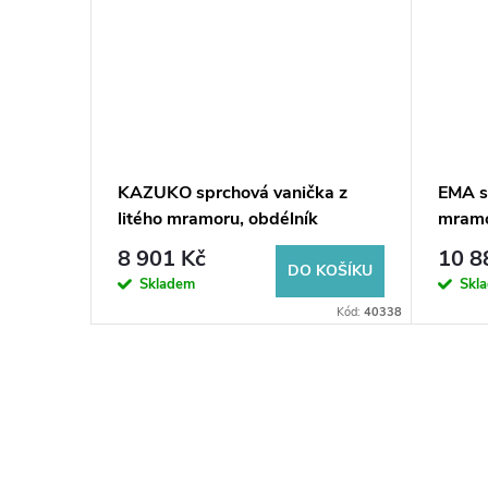
vá
KAZUKO sprchová vanička z
EMA sp
0 x 80,
litého mramoru, obdélník
mramo
110x90cm, bílá
bílá
8 901 Kč
10 8
KOŠÍKU
DO KOŠÍKU
Skladem
Skl
ód:
4R708020
Kód:
40338