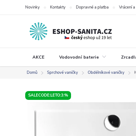
Přejít
Novinky
Kontakty
Dopravné a platba
Vrácení 
na
obsah
AKCE
Vodovodní baterie
Zrcadl
Domů
Sprchové vaničky
Obdélníkové vaničky
SALECODE:LETO:3:%