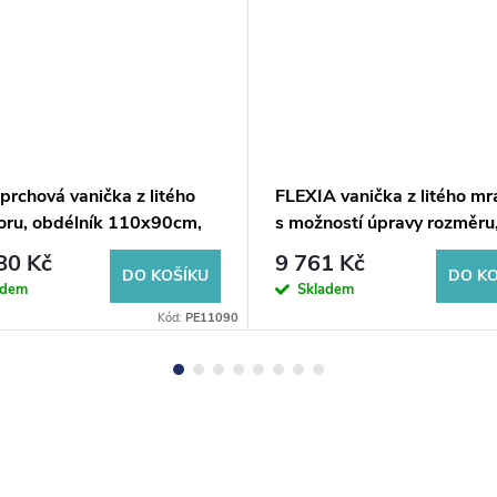
rchová vanička z litého
FLEXIA vanička z litého m
ru, obdélník 110x90cm,
s možností úpravy rozměru
110x90cm
80 Kč
9 761 Kč
DO KOŠÍKU
DO KO
adem
Skladem
Kód:
PE11090