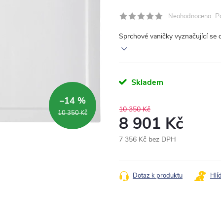
P
Neohodnoceno
Sprchové vaničky vyznačující se 
Skladem
–14 %
10 350 Kč
10 350 Kč
8 901 Kč
7 356 Kč bez DPH
Měrná
cena:
Dotaz k produktu
Hlí