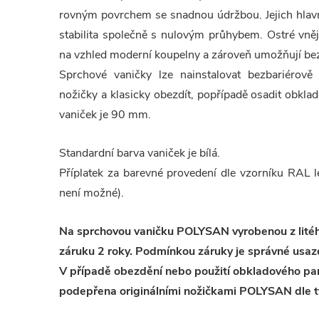
rovným povrchem se snadnou údržbou. Jejich hlavn
stabilita společně s nulovým průhybem. Ostré vněj
na vzhled moderní koupelny a zároveň umožňují bez
Sprchové vaničky lze nainstalovat bezbariérov
nožičky a klasicky obezdít, popřípadě osadit obk
vaniček je 90 mm.
Standardní barva vaniček je bílá.
Příplatek za barevné provedení dle vzorníku RAL
není možné).
Na sprchovou vaničku POLYSAN vyrobenou z lit
záruku 2 roky. Podmínkou záruky je správné usaz
V případě obezdění nebo použití obkladového pan
podepřena originálními nožičkami POLYSAN dle t