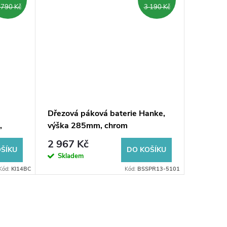
Prodlouž
 790 Kč
3 190 Kč
Dřezová páková baterie Hanke,
ANTEA s
,
výška 285mm, chrom
baterie
2 967 Kč
3 173
ŠÍKU
DO KOŠÍKU
Skladem
Dodání d
Kód:
KI14BC
Kód:
BSSPR13-5101