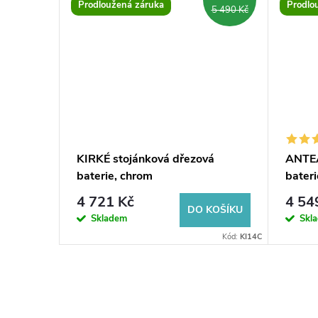
Prodloužená záruka
Prodlo
3 990 Kč
5 490 Kč
vá
KIRKÉ stojánková dřezová
ANTEA
baterie, chrom
bateri
chrom
4 721 Kč
4 54
KOŠÍKU
DO KOŠÍKU
Skladem
Skl
Kód:
3112
Kód:
KI14C