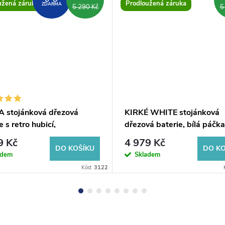
užená záruka
Prodloužená záruka
ZDARMA
5 290 Kč
5
 stojánková dřezová
KIRKÉ WHITE stojánková
e s retro hubicí,
dřezová baterie, bílá páčka
/zlato
chrom
9 Kč
4 979 Kč
DO KOŠÍKU
DO KO
adem
Skladem
Kód:
3122