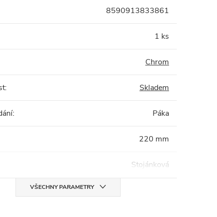
8590913833861
1 ks
Chrom
st
:
Skladem
dání
:
Páka
220 mm
Stojánková
VŠECHNY PARAMETRY