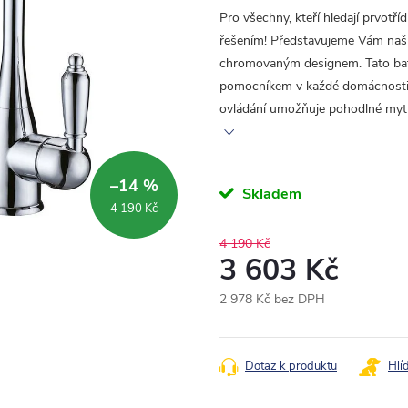
Pro všechny, kteří hledají prvotří
řešením! Představujeme Vám naši
chromovaným designem. Tato bate
pomocníkem v každé domácnosti
ovládání umožňuje pohodlné mytí
–14 %
Skladem
4 190 Kč
4 190 Kč
3 603 Kč
2 978 Kč bez DPH
Měrná
cena:
Dotaz k produktu
Hlí