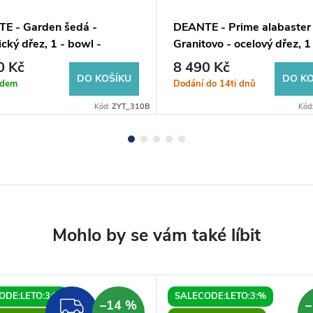
E - Garden šedá -
DEANTE - Prime alabaster 
cký dřez, 1 - bowl -
Granitovo - ocelový dřez, 1
nný ZYT_310B
bowl s odkapávačem ZSR
0 Kč
8 490 Kč
DO KOŠÍKU
DO KO
adem
Dodání do 14ti dnů
Kód:
ZYT_310B
Kód
ODE:LETO:3:%
SALECODE:LETO:3:%
–14 %
–
ZDARMA