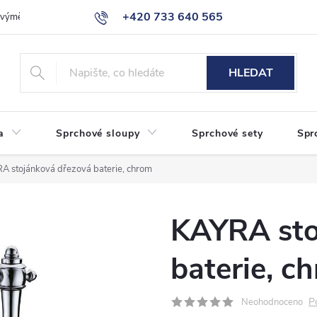
+420 733 640 565
a výměna zboží
Reklamace
Obchodní podmínky
Podmínky ochr
info@eshop-sanita.cz
HLEDAT
a
Sprchové sloupy
Sprchové sety
Spr
A stojánková dřezová baterie, chrom
KAYRA sto
baterie, c
P
Neohodnoceno