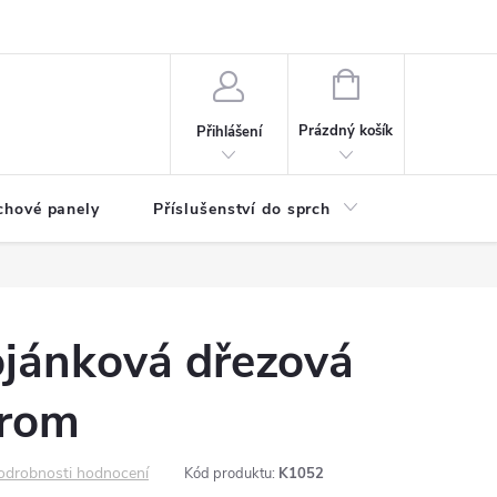
any osobních údajů
NÁKUPNÍ
KOŠÍK
Prázdný košík
Přihlášení
chové panely
Příslušenství do sprch
Umyvadla
jánková dřezová
hrom
odrobnosti hodnocení
Kód produktu:
K1052