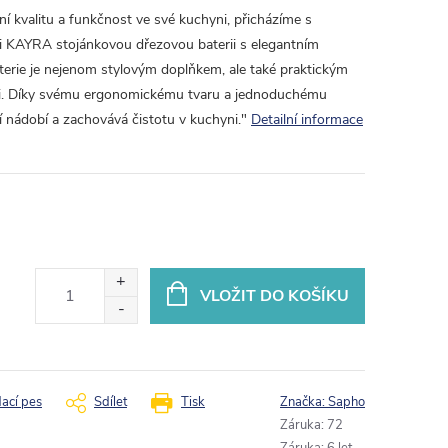
dní kvalitu a funkčnost ve své kuchyni, přicházíme s
 KAYRA stojánkovou dřezovou baterii s elegantním
rie je nejenom stylovým doplňkem, ale také praktickým
. Díky svému ergonomickému tvaru a jednoduchému
 nádobí a zachovává čistotu v kuchyni."
Detailní informace
VLOŽIT DO KOŠÍKU
dací pes
Sdílet
Tisk
Značka:
Sapho
Záruka
:
72