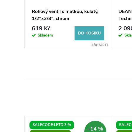
ý satin
Rohový ventil s matkou, kulatý,
DEANT
l
1/2"x3/8", chrom
Techni
nástě
619 Kč
2 09
KOŠÍKU
DO KOŠÍKU
Skladem
Skl
ód:
ZPO_010A
Kód:
SL011
SALECODE:LETO:3:%
SALEC
–14 %
–14 %