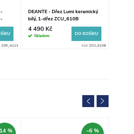
-
DEANTE - Dřez Lumi keramický
DEANTE 
 -
bílý, 1-dřez ZCU_610B
- Nerezo
_A113
ZPO_0
4 490 Kč
3 790
ŠÍKU
DO KOŠÍKU
Skladem
Dodání do
:
ZSR_A113
Kód:
ZCU_610B
SALECOD
14 %
–6 %