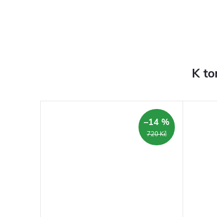
K to
–14 %
720 Kč