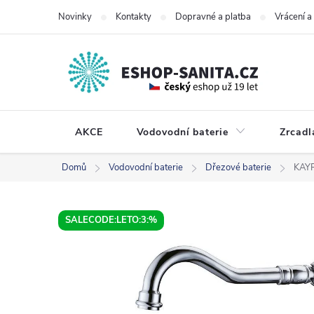
Přejít
Novinky
Kontakty
Dopravné a platba
Vrácení 
na
obsah
AKCE
Vodovodní baterie
Zrcadl
Domů
Vodovodní baterie
Dřezové baterie
KAYR
SALECODE:LETO:3:%