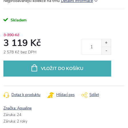
Nejprodávanější kolekce na trhu
Detailní informace
Skladem
3 390 Kč
3 119 Kč
2 578 Kč bez DPH
Měrná
cena:
VLOŽIT DO KOŠÍKU
Dotaz k produktu
Hlídací pes
Sdílet
Značka:
Aqualine
Záruka
:
24
Záruka
:
2 roky