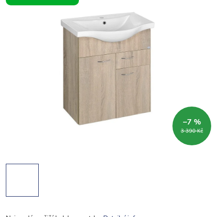
–7 %
3 390 Kč