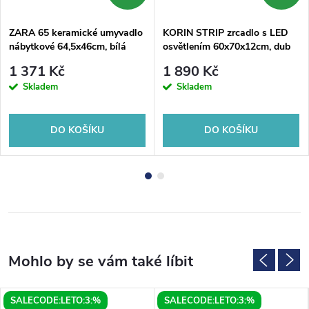
ZARA 65 keramické umyvadlo
KORIN STRIP zrcadlo s LED
nábytkové 64,5x46cm, bílá
osvětlením 60x70x12cm, dub
platin
1 371 Kč
1 890 Kč
Skladem
Skladem
DO KOŠÍKU
DO KOŠÍKU
SALECODE:LETO:3:%
SALECODE:LETO:3:%