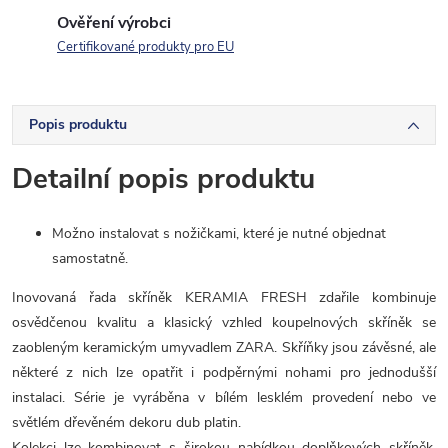
Ověření výrobci
Certifikované produkty pro EU
Popis produktu
Detailní popis produktu
Možno instalovat s nožičkami, které je nutné objednat
samostatně.
Inovovaná řada skříněk KERAMIA FRESH zdařile kombinuje
osvědčenou kvalitu a klasický vzhled koupelnových skříněk se
zaobleným keramickým umyvadlem ZARA. Skříňky jsou závěsné, ale
některé z nich lze opatřit i podpěrnými nohami pro jednodušší
instalaci. Série je vyráběna v bílém lesklém provedení nebo ve
světlém dřevěném dekoru dub platin.
Kolekci lze kombinovat s širokou nabídkou doplňkových skříněk,