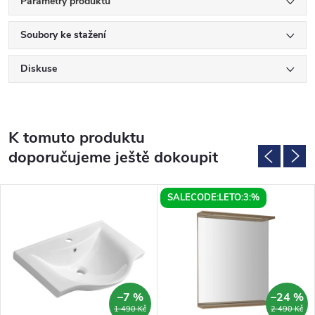
Parametry produktu
Soubory ke stažení
Diskuse
K tomuto produktu
doporučujeme ještě dokoupit
SALECODE:LETO:3:%
–7 %
–24 %
1 490 Kč
2 490 Kč