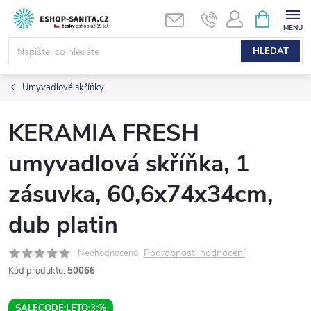
Přejít
NÁKUPNÍ
KOŠÍK
na
obsah
HLEDAT
Umyvadlové skříňky
KERAMIA FRESH
umyvadlová skříňka, 1
zásuvka, 60,6x74x34cm,
dub platin
Podrobnosti hodnocení
Neohodnoceno
Kód produktu:
50066
SALECODE:LETO:3:%