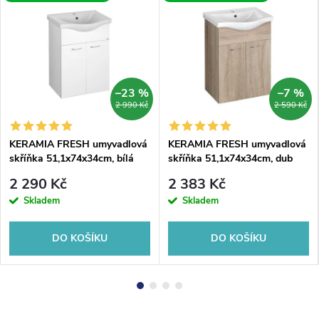
–23 %
–7 %
2 990 Kč
2 590 Kč
KERAMIA FRESH umyvadlová
KERAMIA FRESH umyvadlová
skříňka 51,1x74x34cm, bílá
skříňka 51,1x74x34cm, dub
platin
2 290 Kč
2 383 Kč
Skladem
Skladem
DO KOŠÍKU
DO KOŠÍKU