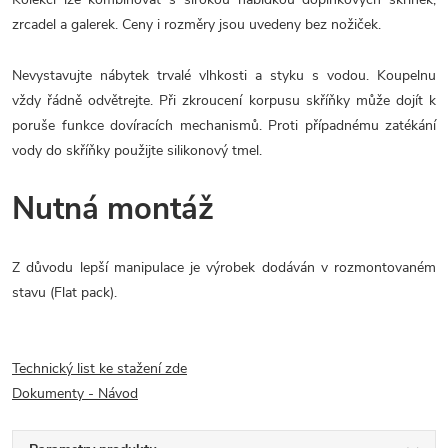
zrcadel a galerek. Ceny i rozměry jsou uvedeny bez nožiček.
Nevystavujte nábytek trvalé vlhkosti a styku s vodou. Koupelnu
vždy řádně odvětrejte. Při zkroucení korpusu skříňky může dojít k
poruše funkce dovíracích mechanismů. Proti případnému zatékání
vody do skříňky použijte silikonový tmel.
Nutná montáž
Z důvodu lepší manipulace je výrobek dodáván v rozmontovaném
stavu (Flat pack).
Technický list ke stažení zde
Dokumenty - Návod