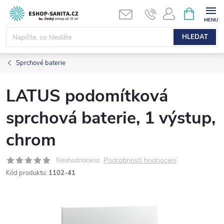
Přejít
NÁKUPNÍ
KOŠÍK
na
obsah
HLEDAT
Sprchové baterie
LATUS podomítková
sprchová baterie, 1 výstup,
chrom
Podrobnosti hodnocení
Neohodnoceno
Kód produktu:
1102-41