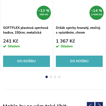
–13 %
–14 %
280 Kč
1 590 Kč
SOFTFLEX plastová sprchová
Držák sprchy hranatý, otočný,
hadice, 150cm, metalická
s vyústěním, chrom
stříbrná/chrom
241 Kč
1 367 Kč
Skladem
Skladem
DO KOŠÍKU
DO KOŠÍKU