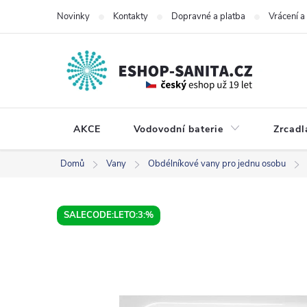
Přejít
Novinky
Kontakty
Dopravné a platba
Vrácení 
na
obsah
AKCE
Vodovodní baterie
Zrcadl
Domů
Vany
Obdélníkové vany pro jednu osobu
SALECODE:LETO:3:%