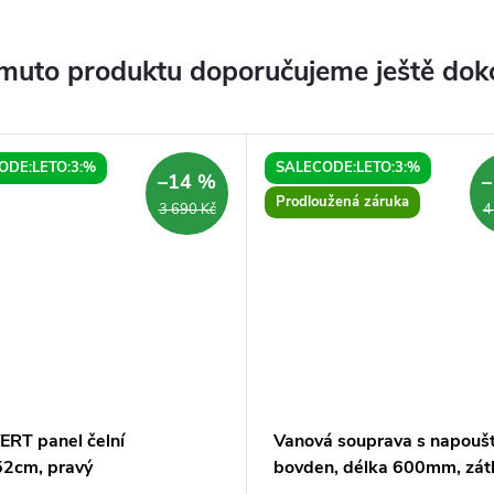
muto produktu doporučujeme ještě dok
ODE:LETO:3:%
SALECODE:LETO:3:%
–14 %
–
Prodloužená záruka
3 690 Kč
4
RT panel čelní
Vanová souprava s napouš
2cm, pravý
bovden, délka 600mm, zát