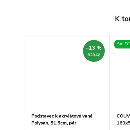
K to
SALEC
–14 %
–13 %
4 390 Kč
929 Kč
Podstavec k akrylátové vaně
COUVE
x70cm
Polysan, 51,5cm, pár
160x5