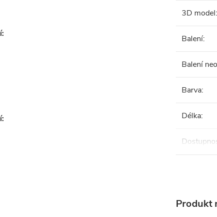
3D model
í:
Balení
:
Balení ne
Barva
:
Délka
:
í:
Dostupno
Produkt n