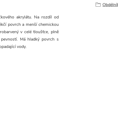
Obdélní
kového akrylátu. Na rozdíl od
měkčí povrch a menší chemickou
robarvený v celé tloušťce, plně
 pevností. Má hladký povrch s
opadající vody.