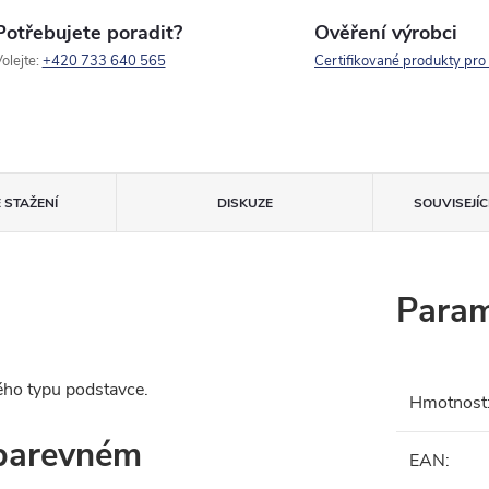
Potřebujete poradit?
Ověření výrobci
olejte:
+420 733 640 565
Certifikované produkty pro
 STAŽENÍ
DISKUZE
SOUVISEJÍ
Param
ého typu podstavce.
Hmotnost
 barevném
EAN
: