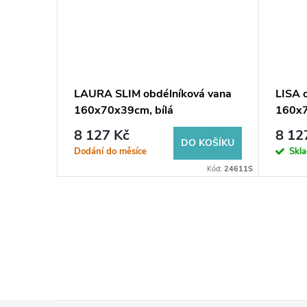
A NOVA,
LAURA SLIM obdélníková vana
LISA 
m
160x70x39cm, bílá
160x7
8 127 Kč
8 12
KOŠÍKU
DO KOŠÍKU
Dodání do měsíce
Skl
70-OLVPINOZ
Kód:
24611S