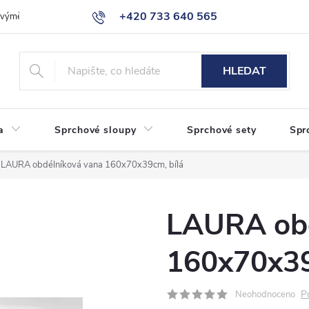
+420 733 640 565
a výměna zboží
Reklamace
Obchodní podmínky
Podmínky ochr
info@eshop-sanita.cz
HLEDAT
a
Sprchové sloupy
Sprchové sety
Spr
LAURA obdélníková vana 160x70x39cm, bílá
LAURA obd
160x70x39
P
Neohodnoceno