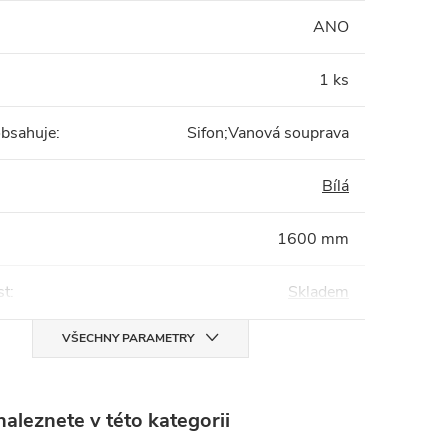
:
ANO
1 ks
obsahuje
:
Sifon;Vanová souprava
Bílá
1600 mm
st
:
Skladem
VŠECHNY PARAMETRY
aleznete v této kategorii