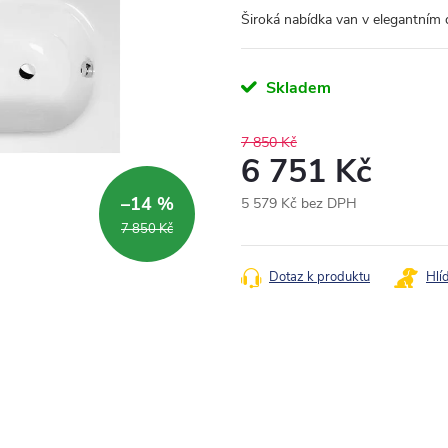
Široká nabídka van v elegantním
Skladem
7 850 Kč
6 751 Kč
–14 %
5 579 Kč bez DPH
Měrná
7 850 Kč
cena:
Dotaz k produktu
Hlí