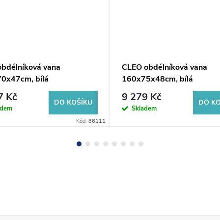
obdélníková vana
CLEO obdélníková vana
0x47cm, bílá
160x75x48cm, bílá
7 Kč
9 279 Kč
DO KOŠÍKU
DO KO
adem
Skladem
Kód:
86111