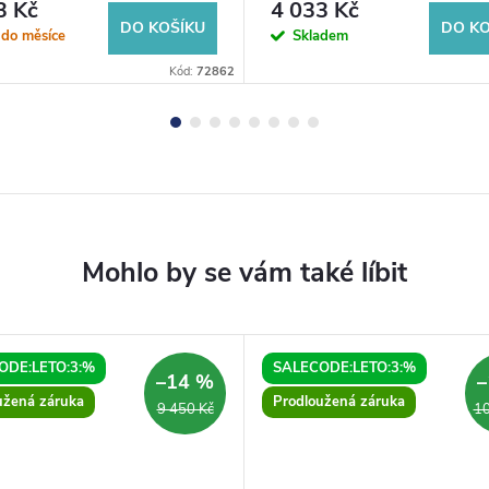
72mm, chrom
3 Kč
4 033 Kč
DO KOŠÍKU
DO KO
 do měsíce
Skladem
Kód:
72862
ODE:LETO:3:%
SALECODE:LETO:3:%
–14 %
–
užená záruka
Prodloužená záruka
9 450 Kč
10