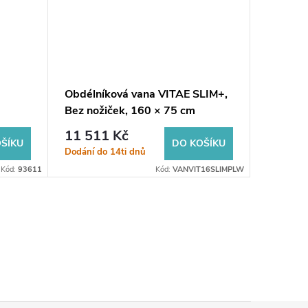
Obdélníková vana VITAE SLIM+,
Obdélní
Bez nožiček, 160 × 75 cm
nožička
11 511 Kč
7 092
ŠÍKU
DO KOŠÍKU
Dodání do 14ti dnů
Dodání do
Kód:
93611
Kód:
VANVIT16SLIMPLW