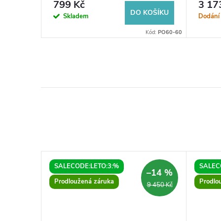
799 Kč
3 17
KOŠÍKU
DO KOŠÍKU
Skladem
Dodání
Kód:
FR16070
Kód:
PO60-60
SALECODE:LETO:3:%
SALEC
–10 %
–14 %
Prodloužená záruka
Prodlo
6 601 Kč
9 450 Kč