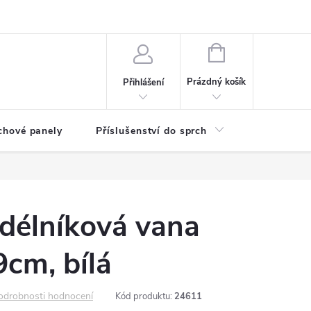
any osobních údajů
NÁKUPNÍ
KOŠÍK
Prázdný košík
Přihlášení
chové panely
Příslušenství do sprch
Umyvadla
élníková vana
cm, bílá
odrobnosti hodnocení
Kód produktu:
24611