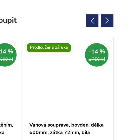
oupit
Prodloužená záruka
SALECOD
14 %
–14 %
 690 Kč
1 750 Kč
těním,
Vanová souprava, bovden, délka
UNIVERS
ka
600mm, zátka 72mm, bílá
70x25 c