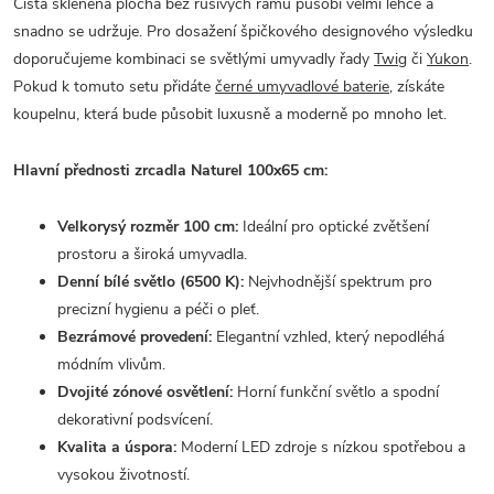
Čistá skleněná plocha bez rušivých rámů působí velmi lehce a
snadno se udržuje. Pro dosažení špičkového designového výsledku
doporučujeme kombinaci se světlými umyvadly řady
Twig
či
Yukon
.
Pokud k tomuto setu přidáte
černé umyvadlové baterie
, získáte
koupelnu, která bude působit luxusně a moderně po mnoho let.
Hlavní přednosti zrcadla Naturel 100x65 cm:
Velkorysý rozměr 100 cm:
Ideální pro optické zvětšení
prostoru a široká umyvadla.
Denní bílé světlo (6500 K):
Nejvhodnější spektrum pro
precizní hygienu a péči o pleť.
Bezrámové provedení:
Elegantní vzhled, který nepodléhá
módním vlivům.
Dvojité zónové osvětlení:
Horní funkční světlo a spodní
dekorativní podsvícení.
Kvalita a úspora:
Moderní LED zdroje s nízkou spotřebou a
vysokou životností.