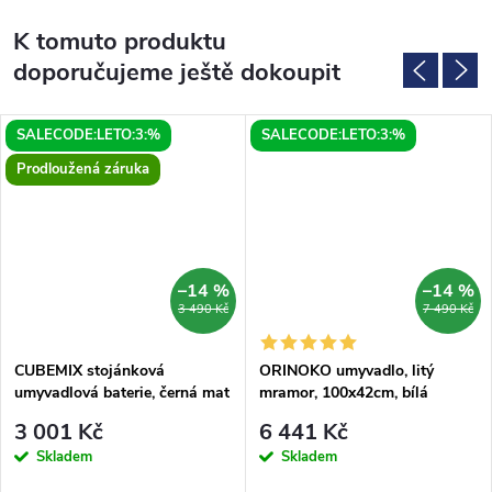
K tomuto produktu
doporučujeme ještě dokoupit
SALECODE:LETO:3:%
SALECODE:LETO:3:%
Prodloužená záruka
–14 %
–14 %
MA
3 490 Kč
7 490 Kč
CUBEMIX stojánková
ORINOKO umyvadlo, litý
umyvadlová baterie, černá mat
mramor, 100x42cm, bílá
3 001 Kč
6 441 Kč
Skladem
Skladem