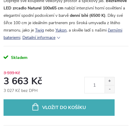
Dopřejte své koupelně velkorysý prostor a špičkový jas.
Bezrámové
LED zrcadlo Naturel 100x65 cm
nabízí intenzivní horní osvětlení a
elegantní spodní podsvícení v barvě
denní bílé (6500 K)
. Díky své
šířce 100 cm je ideálním partnerem pro široká umyvadla z litého
mramoru, jako je
Twig
nebo
Yukon
, a skvěle ladí s našimi
černými
bateriemi
.
Detailní informace
Skladem
3 939 Kč
3 663 Kč
3 027 Kč bez DPH
Měrná
cena:
VLOŽIT DO KOŠÍKU