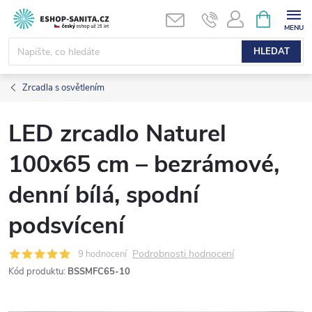
Přejít
NÁKUPNÍ
KOŠÍK
na
obsah
HLEDAT
Zrcadla s osvětlením
LED zrcadlo Naturel
100x65 cm – bezrámové,
denní bílá, spodní
podsvícení
Podrobnosti hodnocení
9 hodnocení
Kód produktu:
BSSMFC65-10