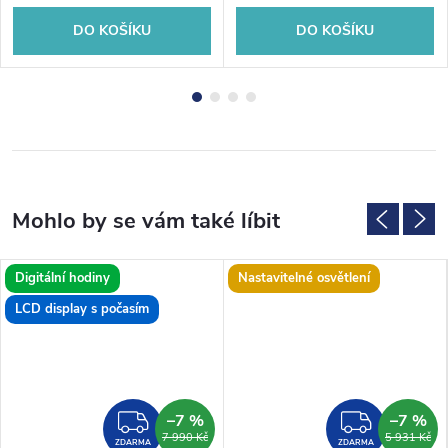
DO KOŠÍKU
DO KOŠÍKU
Digitální hodiny
Nastavitelné osvětlení
LCD display s počasím
–7 %
–7 %
MA
ZDARMA
ZDAR
7 990 Kč
5 931 Kč
ZDARMA
ZDARMA