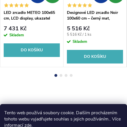
LED zrcadlo METEO 100x65
Designové LED zrcadlo Noir
cm, LCD display, ukazatel
100x60 cm – černý mat,
venkovního počasí, hodiny,
nastavitelná barva světla
7 431 Kč
5 516 Kč
barometr
Měrná
5 516 Kč / 1 ks
Skladem
cena:
Skladem
DO KOŠÍKU
DO KOŠÍKU
Tento web používá soubory cookie. Dalším procházením
Z
koupelny-sanita.cz
kupelne-online.sk
tohoto webu vyjadřujete souhlas s jejich používáním.. Více
informací
zde
.