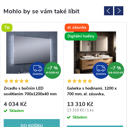
Tip
el. zásuvka
Digitální hodiny
–7 %
–7 %
ZDARMA
ZDAR
4 338 Kč
14 312 Kč
ZDARMA
ZDARMA
Zrcadlo s bočním LED
Galerka s hodinami, 1200 x
osvětlením 700x1200x40 mm
700 mm, el. zásuvka,
kosmetické zrcátko a LED
4 034 Kč
13 310 Kč
osvětlení
Měrná
13 310 Kč / 1 ks
Skladem
cena:
Skladem
DO KOŠÍKU