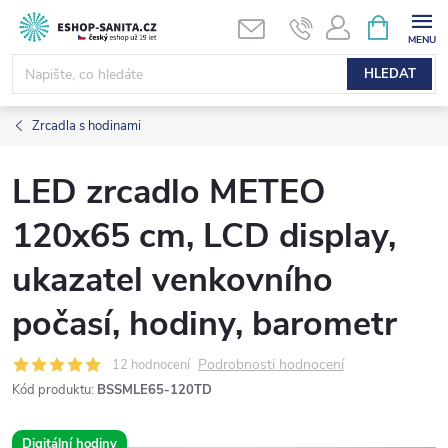
Přejít
NÁKUPNÍ
KOŠÍK
na
obsah
HLEDAT
Zrcadla s hodinami
LED zrcadlo METEO
120x65 cm, LCD display,
ukazatel venkovního
počasí, hodiny, barometr
Podrobnosti hodnocení
12 hodnocení
Kód produktu:
BSSMLE65-120TD
Digitální hodiny