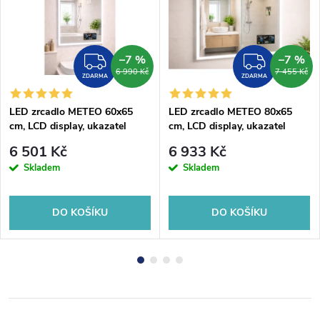
–7 %
–7 %
DARMA
ZDARMA
ZDAR
6 990 Kč
7 455 Kč
ZDARMA
ZDARMA
LED zrcadlo METEO 60x65
LED zrcadlo METEO 80x65
cm, LCD display, ukazatel
cm, LCD display, ukazatel
venkovního počasí, hodiny,
venkovního počasí, hodiny,
6 501 Kč
6 933 Kč
barometr
barometr
Skladem
Skladem
DO KOŠÍKU
DO KOŠÍKU