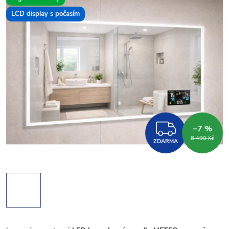
LCD display s počasím
ZDARM
–7 %
8 490 Kč
ZDARMA