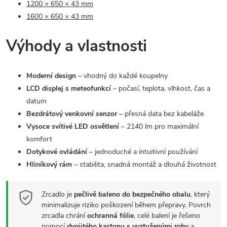
1200 × 650 × 43 mm
1600 × 650 × 43 mm
Výhody a vlastnosti
Moderní design
– vhodný do každé koupelny
LCD displej s meteofunkcí
– počasí, teplota, vlhkost, čas a
datum
Bezdrátový venkovní senzor
– přesná data bez kabeláže
Vysoce svítivé LED osvětlení
– 2140 lm pro maximální
komfort
Dotykové ovládání
– jednoduché a intuitivní používání
Hliníkový rám
– stabilita, snadná montáž a dlouhá životnost
Zrcadlo je
pečlivě baleno do bezpečného obalu
, který
minimalizuje riziko poškození během přepravy. Povrch
zrcadla chrání
ochranná fólie
, celé balení je řešeno
pomocí
dvojitého kartonu s vyztuženými rohy
a