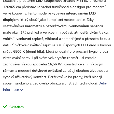
Luxusní a prostorné
LED koupelnové zrcadlo METEO
o rozměru
120x65 cm
představuje vrchol funkčnosti a designu pro moderní
velké koupelny. Tento model je vybaven
integrovaným LCD
displejem
, který slouží jako komplexní meteostanice. Díky
vestavěnému
barometru
a
bezdrátovému venkovnímu senzoru
máte okamžitý přehled o
venkovním počasí, atmosférickém tlaku,
vnitřní i venkovní teplotě, vlhkosti
a samozřejmě o přesném
času a
datu
.
Špičkové osvětlení zajišťuje
276 úsporných LED diod
s barvou
světla
6500 K (denní bílá)
, která je ideální pro precizní hygienu bez
zkreslování barev. I při svém velkorysém rozměru si zrcadlo
zachovává
nízkou spotřebu 16,56 W
. Konstrukce s
hliníkovým
rámem
a moderní
dotykové ovládání
zaručují dlouhou životnost a
vysoký uživatelský komfort. Perfektní volba pro ty, kteří hledají
spojení širokého zrcadlového obrazu a chytrých technologií.
Detailní
informace
Skladem