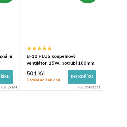
xiální
B-10 PLUS koupelnový
SILENTI
í
ventilátor, 15W, potrubí 100mm,
ventilát
bílá
8W, pot
501 Kč
1 444
ŠÍKU
DO KOŠÍKU
Dodání do 14ti dnů
Sklad
Kód:
LX104
Kód:
00981001