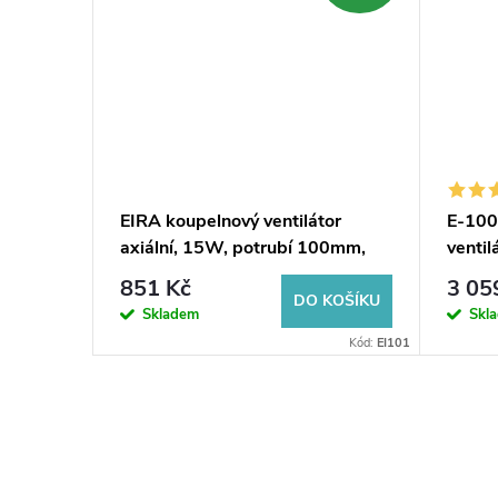
elnový
EIRA koupelnový ventilátor
E-100
matem,
axiální, 15W, potrubí 100mm,
ventil
ná
bílá
4W/8W
851 Kč
3 05
KOŠÍKU
DO KOŠÍKU
Skladem
Skl
Kód:
01222200
Kód:
EI101