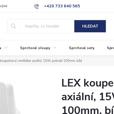
+420 733 640 565
a výměna zboží
Reklamace
Obchodní podmínky
Podmínky ochr
info@eshop-sanita.cz
HLEDAT
a
Sprchové sloupy
Sprchové sety
Spr
koupelnový ventilátor axiální, 15W, potrubí 100mm, bílá
LEX koupel
axiální, 1
100mm, bí