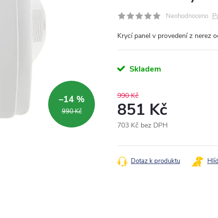
P
Neohodnoceno
Krycí panel v provedení z nerez o
Skladem
990 Kč
–14 %
851 Kč
990 Kč
703 Kč bez DPH
Měrná
cena:
Dotaz k produktu
Hlí