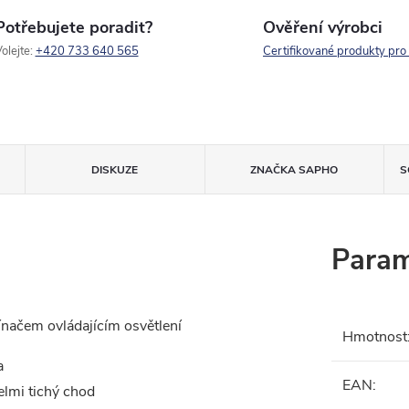
Potřebujete poradit?
Ověření výrobci
olejte:
+420 733 640 565
Certifikované produkty pro
DISKUZE
ZNAČKA
SAPHO
S
Param
načem ovládajícím osvětlení
Hmotnost
a
EAN
:
elmi tichý chod