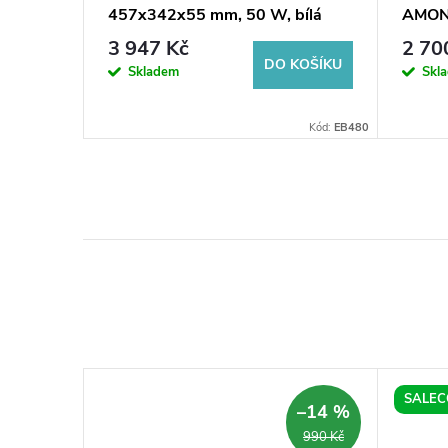
zoom,
457x342x55 mm, 50 W, bílá
AMON
(bss7
3 947 Kč
2 70
DO KOŠÍKU
Skladem
Skl
KOŠÍKU
MLE8070AQ-H
Kód:
EB480
SALEC
–15 %
–14 %
2 399 Kč
990 Kč