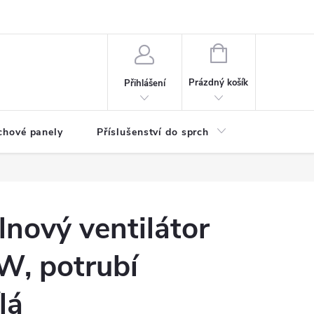
any osobních údajů
NÁKUPNÍ
KOŠÍK
Prázdný košík
Přihlášení
chové panely
Příslušenství do sprch
Umyvadla
nový ventilátor
5W, potrubí
lá