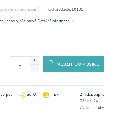
odrobnosti hodnocení
Kód produktu:
LX101
celi nebo v bílé barvě
Detailní informace
VLOŽIT DO KOŠÍKU
dací pes
Sdílet
Tisk
Značka:
Sapho
Záruka
:
24
Záruka
:
2 roky