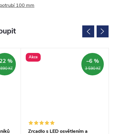
potrubí 100 mm
oupit
Akce
22 %
–6 %
ARMA
 890 Kč
3 590 Kč
čníků
Zrcadlo s LED osvětlením a
Zrcadlo