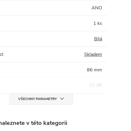
:
ANO
1 ks
Bílá
st
:
Skladem
86 mm
33 dB
VŠECHNY PARAMETRY
aleznete v této kategorii