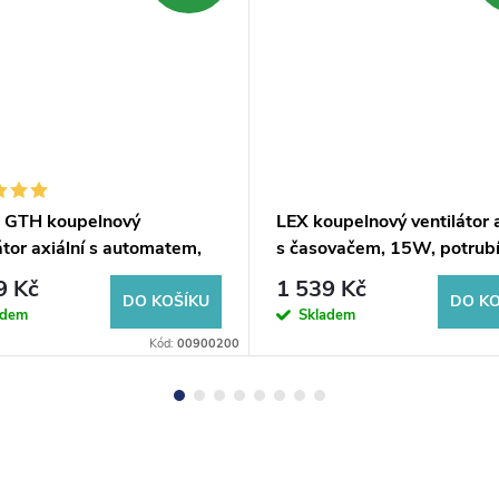
 GTH koupelnový
LEX koupelnový ventilátor a
átor axiální s automatem,
s časovačem, 15W, potrub
, potrubí 100mm, bílá
100mm, nerez mat
9 Kč
1 539 Kč
DO KOŠÍKU
DO KO
adem
Skladem
Kód:
00900200