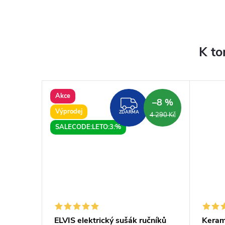
K to
Akce
–7 %
–8 %
DARMA
ZDARMA
Výprodej
ZDARMA
5 353 Kč
4 290 Kč
SALECODE:LETO:3:%
x70 cm,
ELVIS elektrický sušák ručníků
Keram