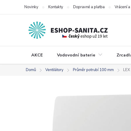
Přejít
Novinky
Kontakty
Dopravné a platba
Vrácení 
na
obsah
AKCE
Vodovodní baterie
Zrcadl
Domů
Ventilátory
Průměr potrubí 100 mm
LEX 