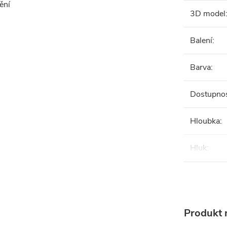
ění
3D model
Balení
:
Barva
:
Dostupno
Hloubka
:
Hluk
:
Produkt n