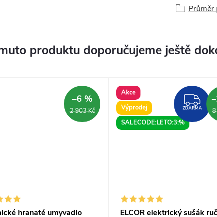
Průměr 
muto produktu doporučujeme ještě dok
Akce
–6 %
–
ZD
Výprodej
ZDARMA
2 903 Kč
8
SALECODE:LETO:3:%
ické hranaté umyvadlo
ELCOR elektrický sušák ru