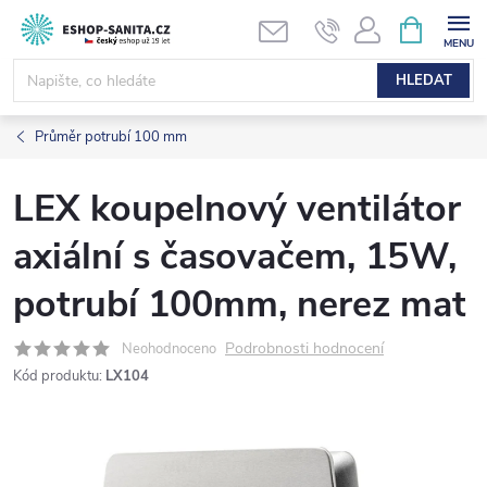
Přejít
NÁKUPNÍ
KOŠÍK
na
obsah
HLEDAT
Průměr potrubí 100 mm
LEX koupelnový ventilátor
axiální s časovačem, 15W,
potrubí 100mm, nerez mat
Podrobnosti hodnocení
Neohodnoceno
Kód produktu:
LX104