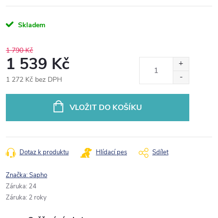
Skladem
1 790 Kč
1 539 Kč
1 272 Kč bez DPH
Měrná
cena:
VLOŽIT DO KOŠÍKU
Dotaz k produktu
Hlídací pes
Sdílet
Značka:
Sapho
Záruka
:
24
Záruka
:
2 roky