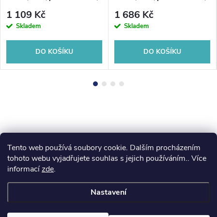
nerez mat
bílá
1 109 Kč
1 686 Kč
Skladem
Skladem
DO KOŠÍKU
DO KOŠÍKU
Tento web používá soubory cookie. Dalším procházením
Z
koupelny-sanita.cz
kupelne-online.sk
tohoto webu vyjadřujete souhlas s jejich používáním.. Více
informací
zde
.
á
Nastavení
p
Copyright 2026
eshopsanita.cz
. Všechna práva vyhrazena.