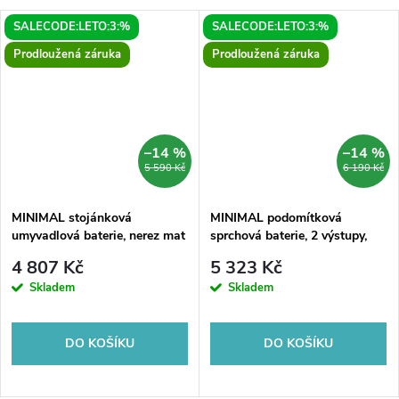
SALECODE:LETO:3:%
SALECODE:LETO:3:%
Prodloužená záruka
Prodloužená záruka
–14 %
–14 %
5 590 Kč
6 190 Kč
MINIMAL stojánková
MINIMAL podomítková
umyvadlová baterie, nerez mat
sprchová baterie, 2 výstupy,
nerez mat
4 807 Kč
5 323 Kč
Skladem
Skladem
DO KOŠÍKU
DO KOŠÍKU