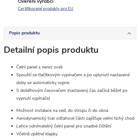
Ověření výrobci
Certifikované produkty pro EU
Popis produktu
Detailní popis produktu
Čelní panel z nerez oceli
Spouští se tlačítkovým vypínačem a po uplynutí nastavené
doby se automaticky vypne
S doběhovým časovačem (nastavený čas začíná běžet po
vypnutí vypínače)
Možnost instalace na zeď, do stropu či do okna
Aerodynamický tvar odtahové části zajišťuje velmi tichý chod
Lehce odnímatelný čelní panel pro snadné čištění
Včetně zpětné klapky