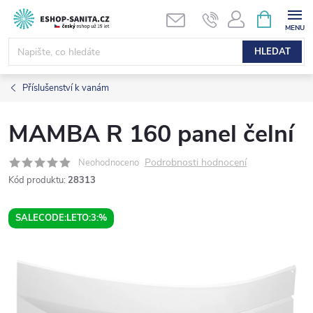
Přejít
NÁKUPNÍ
KOŠÍK
na
obsah
HLEDAT
Příslušenství k vanám
MAMBA R 160 panel čelní
Podrobnosti hodnocení
Neohodnoceno
Kód produktu:
28313
SALECODE:LETO:3:%