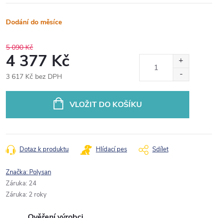
Dodání do měsíce
5 090 Kč
4 377 Kč
3 617 Kč bez DPH
Měrná
cena:
VLOŽIT DO KOŠÍKU
Dotaz k produktu
Hlídací pes
Sdílet
Značka:
Polysan
Záruka
:
24
Záruka
:
2 roky
Ověření výrobci