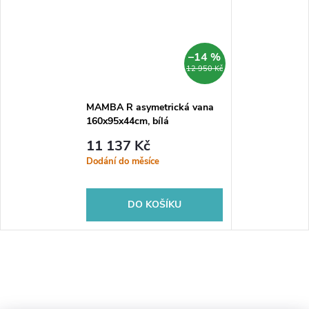
–14 %
12 950 Kč
MAMBA R asymetrická vana
160x95x44cm, bílá
11 137 Kč
Dodání do měsíce
DO KOŠÍKU