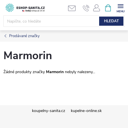
Přejít
NÁKUPNÍ
KOŠÍK
na
obsah
HLEDAT
Prodávané značky
Marmorin
Žádné produkty značky
Marmorin
nebyly nalezeny...
Z
koupelny-sanita.cz
kupelne-online.sk
á