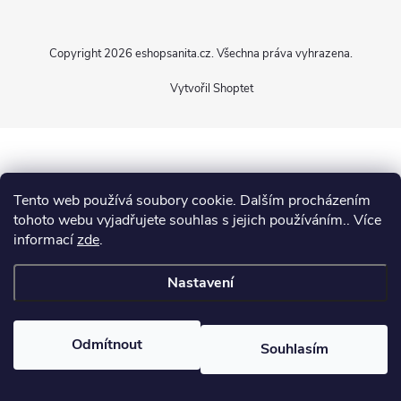
p
Copyright 2026
eshopsanita.cz
. Všechna práva vyhrazena.
a
Vytvořil Shoptet
t
í
Tento web používá soubory cookie. Dalším procházením
tohoto webu vyjadřujete souhlas s jejich používáním.. Více
informací
zde
.
Nastavení
Odmítnout
Souhlasím