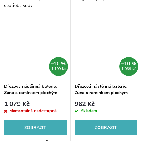
spotřebu vody.
–10 %
–10 %
1 199 Kč
1 069 Kč
Dřezová nástěnná baterie,
Dřezová nástěnná baterie,
Zuna s ramínkem plochým
Zuna s ramínkem plochým
rovným 300 mm, chrom
vyhnutým 200 mm, chrom
1 079 Kč
962 Kč
Momentálně nedostupné
Skladem
ZOBRAZIT
ZOBRAZIT