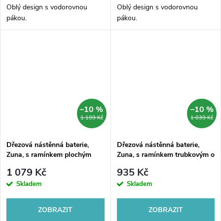
Oblý design s vodorovnou
Oblý design s vodorovnou
pákou.
pákou.
–10 %
–10 %
1 199 Kč
1 039 Kč
Dřezová nástěnná baterie,
Dřezová nástěnná baterie,
Zuna, s ramínkem plochým
Zuna, s ramínkem trubkovým o
rovným 250 mm, chrom
18 mm - 200 mm, chrom
1 079 Kč
935 Kč
Skladem
Skladem
ZOBRAZIT
ZOBRAZIT