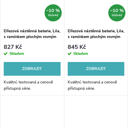
–10 %
–10 %
919 Kč
939 Kč
Dřezová nástěnná baterie, Lila,
Dřezová nástěnná baterie, Lila,
s ramínkem plochým rovným
s ramínkem plochým rovným
180 mm, chrom
250 mm, chrom
827 Kč
845 Kč
Skladem
Skladem
ZOBRAZIT
ZOBRAZIT
Kvalitní, testovaná a cenově
Kvalitní, testovaná a cenově
přístupná série.
přístupná série.