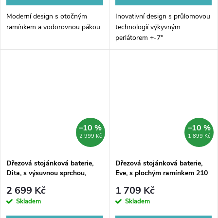
Moderní design s otočným
Inovativní design s průlomovou
ramínkem a vodorovnou pákou
technologií výkyvným
perlátorem +-7°
–10 %
–10 %
2 999 Kč
1 899 Kč
Dřezová stojánková baterie,
Dřezová stojánková baterie,
Dita, s výsuvnou sprchou,
Eve, s plochým ramínkem 210
chrom
mm, chrom
2 699 Kč
1 709 Kč
Skladem
Skladem