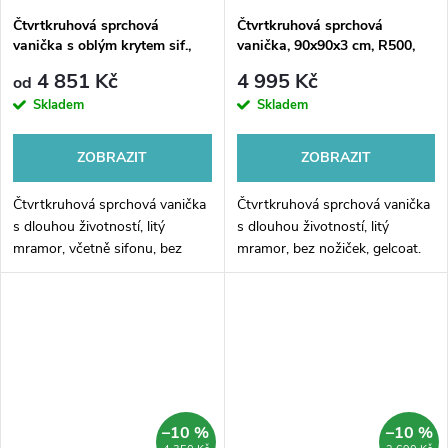
Čtvrtkruhová sprchová
Čtvrtkruhová sprchová
vanička s oblým krytem sif.,
vanička, 90x90x3 cm, R500,
vč. sif., bez nožiček, litý
bez nožiček, litý mramor
4 851 Kč
4 995 Kč
od
mramor
Skladem
Skladem
ZOBRAZIT
ZOBRAZIT
Čtvrtkruhová sprchová vanička
Čtvrtkruhová sprchová vanička
s dlouhou životností, litý
s dlouhou životností, litý
mramor, včetně sifonu, bez
mramor, bez nožiček, gelcoat.
nožiček, gelcoat.
–10 %
–10 %