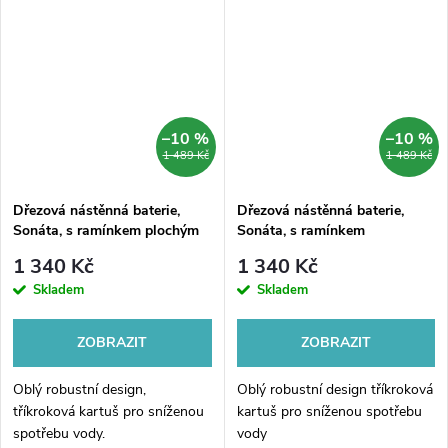
–10 %
–10 %
1 489 Kč
1 489 Kč
Dřezová nástěnná baterie,
Dřezová nástěnná baterie,
Sonáta, s ramínkem plochým
Sonáta, s ramínkem
vyhnutým 200 mm, chrom
trubkovým o 18 mm - 300 mm,
1 340 Kč
1 340 Kč
chrom
Skladem
Skladem
ZOBRAZIT
ZOBRAZIT
Oblý robustní design,
Oblý robustní design tříkroková
tříkroková kartuš pro sníženou
kartuš pro sníženou spotřebu
spotřebu vody.
vody