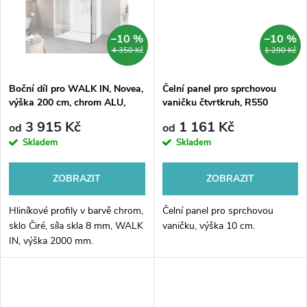
ů
ů
–10 %
–10 %
4 350 Kč
1 290 Kč
Boční díl pro WALK IN, Novea,
Čelní panel pro sprchovou
výška 200 cm, chrom ALU,
vaničku čtvrtkruh, R550
sklo Čiré
3 915 Kč
1 161 Kč
od
od
Skladem
Skladem
ZOBRAZIT
ZOBRAZIT
Hliníkové profily v barvě chrom,
Čelní panel pro sprchovou
sklo Čiré, síla skla 8 mm, WALK
vaničku, výška 10 cm.
IN, výška 2000 mm.