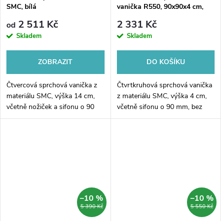
SMC, bílá
vanička R550, 90x90x4 cm,
SMC, bílá, včetně sifonu
2 511 Kč
2 331 Kč
od
Skladem
Skladem
ZOBRAZIT
DO KOŠÍKU
Čtvercová sprchová vanička z
Čtvrtkruhová sprchová vanička
materiálu SMC, výška 14 cm,
z materiálu SMC, výška 4 cm,
včetně nožiček a sifonu o 90
včetně sifonu o 90 mm, bez
mm.
nožiček
–10 %
–10 %
5 390 Kč
5 550 Kč