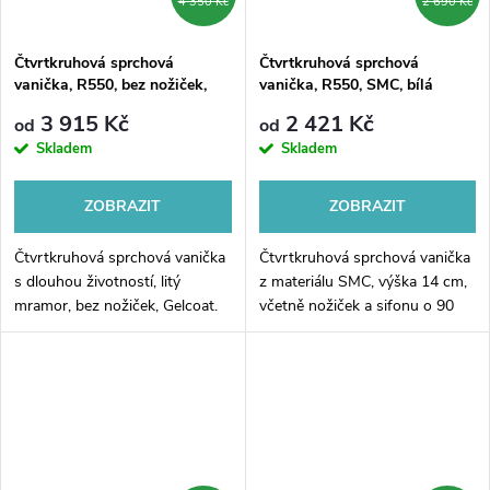
4 350 Kč
2 690 Kč
Čtvrtkruhová sprchová
Čtvrtkruhová sprchová
vanička, R550, bez nožiček,
vanička, R550, SMC, bílá
litý mramor
včetně nožiček a sifonu o 90
3 915 Kč
2 421 Kč
od
od
mm.
Skladem
Skladem
ZOBRAZIT
ZOBRAZIT
Čtvrtkruhová sprchová vanička
Čtvrtkruhová sprchová vanička
s dlouhou životností, litý
z materiálu SMC, výška 14 cm,
mramor, bez nožiček, Gelcoat.
včetně nožiček a sifonu o 90
mm