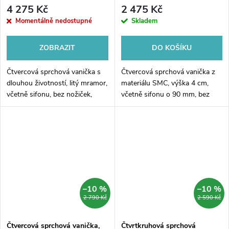
vč. sif., bez nožiček, litý
sifonu
4 275 Kč
2 475 Kč
mramor
Momentálně nedostupné
Skladem
ZOBRAZIT
DO KOŠÍKU
Čtvercová sprchová vanička s
Čtvercová sprchová vanička z
dlouhou životností, litý mramor,
materiálu SMC, výška 4 cm,
včetně sifonu, bez nožiček,
včetně sifonu o 90 mm, bez
gelcoat
nožiček
–10 %
–10 %
2 790 Kč
2 590 Kč
Čtvercová sprchová vanička,
Čtvrtkruhová sprchová