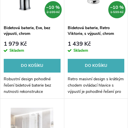
n
i
–10 %
–10 %
2 199 Kč
1 599 Kč
í
s
p
Bidetová baterie, Eve, bez
Bidetová baterie, Retro
výpusti, chrom
Viktorie, s výpustí, chrom
p
r
1 979 Kč
1 439 Kč
r
Skladem
Skladem
o
o
DO KOŠÍKU
DO KOŠÍKU
d
d
Robustní design pohodlné
Retro masivní design s krátkým
u
řešení bidetové baterie bez
chodem ovládací hlavice s
nutnosti rekonstrukce
výpustí je pohodlné řešení pro
u
bidet
k
k
t
t