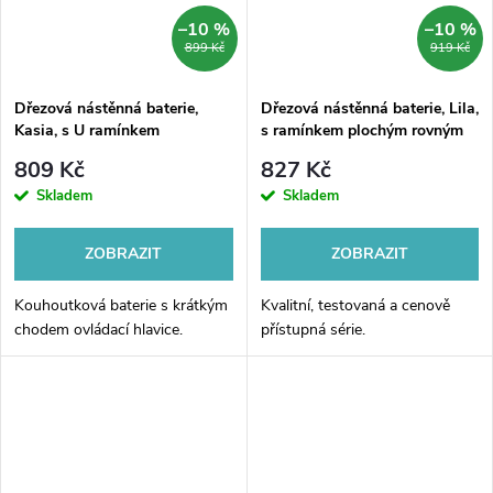
–10 %
–10 %
899 Kč
919 Kč
Dřezová nástěnná baterie,
Dřezová nástěnná baterie, Lila,
Kasia, s U ramínkem
s ramínkem plochým rovným
trubkovým o 18 mm - 230 mm,
160 mm, chrom
809 Kč
827 Kč
chrom
Skladem
Skladem
ZOBRAZIT
ZOBRAZIT
Kouhoutková baterie s krátkým
Kvalitní, testovaná a cenově
chodem ovládací hlavice.
přístupná série.