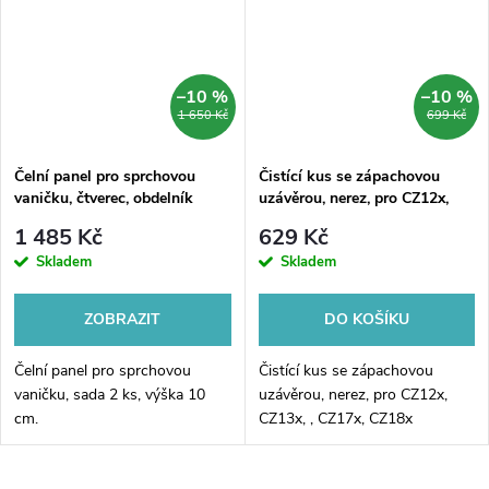
–10 %
–10 %
1 650 Kč
699 Kč
Čelní panel pro sprchovou
Čistící kus se zápachovou
vaničku, čtverec, obdelník
uzávěrou, nerez, pro CZ12x,
CZ13x, , CZ17x, CZ18x
1 485 Kč
629 Kč
Skladem
Skladem
ZOBRAZIT
DO KOŠÍKU
Čelní panel pro sprchovou
Čistící kus se zápachovou
vaničku, sada 2 ks, výška 10
uzávěrou, nerez, pro CZ12x,
cm.
CZ13x, , CZ17x, CZ18x