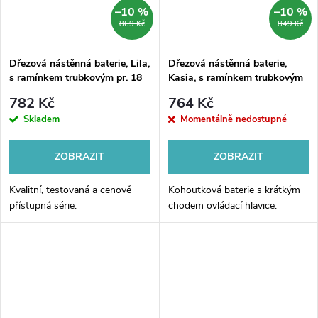
–10 %
–10 %
869 Kč
849 Kč
Dřezová nástěnná baterie, Lila,
Dřezová nástěnná baterie,
s ramínkem trubkovým pr. 18
Kasia, s ramínkem trubkovým
mm - 200 mm, chrom
pr. 18 mm - 200 mm, chrom
782 Kč
764 Kč
Skladem
Momentálně nedostupné
ZOBRAZIT
ZOBRAZIT
Kvalitní, testovaná a cenově
Kohoutková baterie s krátkým
přístupná série.
chodem ovládací hlavice.