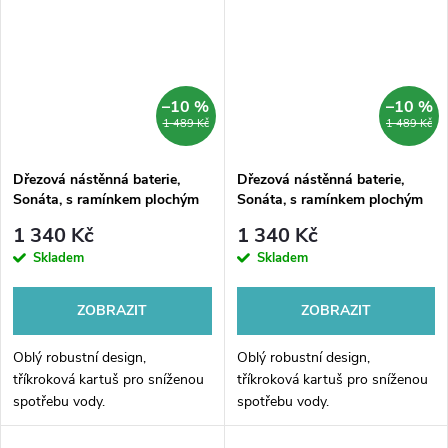
–10 %
–10 %
1 489 Kč
1 489 Kč
Dřezová nástěnná baterie,
Dřezová nástěnná baterie,
Sonáta, s ramínkem plochým
Sonáta, s ramínkem plochým
rovným 210 mm, chrom
rovným 250 mm, chrom
1 340 Kč
1 340 Kč
Skladem
Skladem
ZOBRAZIT
ZOBRAZIT
Oblý robustní design,
Oblý robustní design,
tříkroková kartuš pro sníženou
tříkroková kartuš pro sníženou
spotřebu vody.
spotřebu vody.