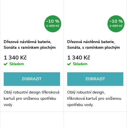
–10 %
–10 %
1 489 Kč
1 489 Kč
Dřezová nástěnná baterie,
Dřezová nástěnná baterie,
Sonáta s ramínkem plochým
Sonáta, s ramínkem plochým
rovným 300 mm, chrom
rovným 160 mm, chrom
1 340 Kč
1 340 Kč
Skladem
Skladem
ZOBRAZIT
ZOBRAZIT
Oblý robustní design tříkroková
Oblý robustní design,
kartuš pro sníženou spotřebu
tříkroková kartuš pro sníženou
vody
spotřebu vody.