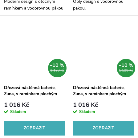
Moderní design s otočným
Oblý design s vodorovnou
ramínkem a vodorovnou pákou
pákou.
–10 %
–10 %
1 129 Kč
1 129 Kč
Dřezová nástěnná baterie,
Dřezová nástěnná baterie,
Zuna, s ramínkem plochým
Zuna, s ramínkem plochým
rovným 160 mm, chrom
rovným 210 mm, chrom
1 016 Kč
1 016 Kč
Skladem
Skladem
ZOBRAZIT
ZOBRAZIT