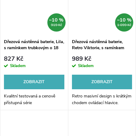
–10 %
–10 %
919 Kč
1 099 Kč
Dřezová nástěnná baterie, Lila,
Dřezová nástěnná baterie,
s ramínkem trubkovým o 18
Retro Viktorie, s ramínkem
mm - 300 mm, chrom
trubkovým pr. 18 mm - 200
827 Kč
989 Kč
mm
Skladem
Skladem
ZOBRAZIT
ZOBRAZIT
Kvalitní testovaná a cenově
Retro masivní design s krátkým
přístupná série
chodem ovládací hlavice.