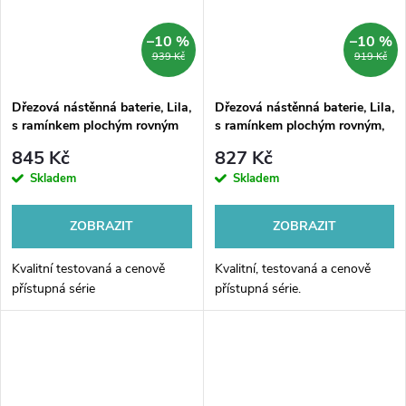
–10 %
–10 %
939 Kč
919 Kč
Dřezová nástěnná baterie, Lila,
Dřezová nástěnná baterie, Lila,
s ramínkem plochým rovným
s ramínkem plochým rovným,
300 mm, chrom
chrom
845 Kč
827 Kč
Skladem
Skladem
ZOBRAZIT
ZOBRAZIT
Kvalitní testovaná a cenově
Kvalitní, testovaná a cenově
přístupná série
přístupná série.