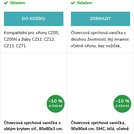
Skladem
Skladem
DO KOŠÍKU
ZOBRAZIT
Kompatibilní pro sifony CZ05,
Čtvercová sprchová vanička s
CZ05N a žlaby CZ11, CZ12,
dlouhou životností, litý mramor,
CZ13, CZ71
včetně sifonu, bez nožiček,
gelcoat
–10 %
–10 %
4 750 Kč
2 750 Kč
Čtvercová sprchová vanička s
Čtvercová sprchová vanička,
oblým krytem sif., 80x80x3 cm,
90x90x4 cm, SMC, bílá, včetně