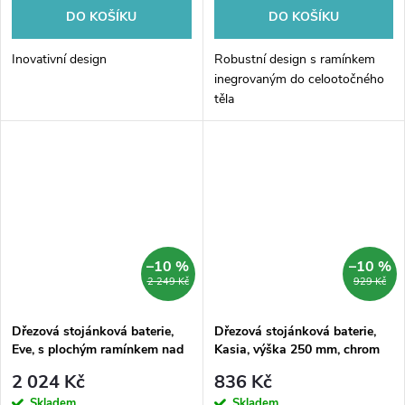
DO KOŠÍKU
DO KOŠÍKU
Inovativní design
Robustní design s ramínkem
inegrovaným do celootočného
těla
–10 %
–10 %
2 249 Kč
929 Kč
Dřezová stojánková baterie,
Dřezová stojánková baterie,
Eve, s plochým ramínkem nad
Kasia, výška 250 mm, chrom
pákou, výška 273 mm, chrom
2 024 Kč
836 Kč
Skladem
Skladem