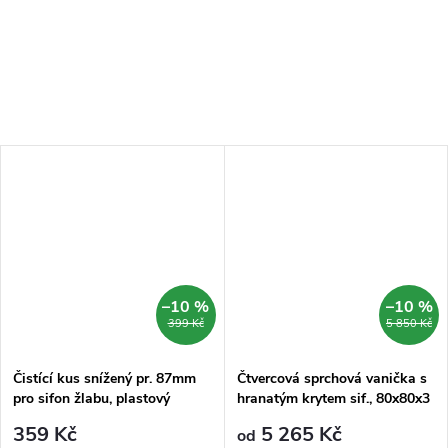
–10 %
–10 %
399 Kč
5 850 Kč
Čistící kus snížený pr. 87mm
Čtvercová sprchová vanička s
pro sifon žlabu, plastový
hranatým krytem sif., 80x80x3
cm, vč. sif., bez nožiček, litý
359 Kč
5 265 Kč
od
mramor