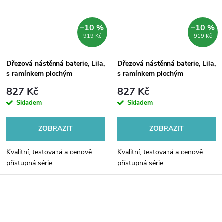
–10 %
–10 %
919 Kč
919 Kč
Dřezová nástěnná baterie, Lila,
Dřezová nástěnná baterie, Lila,
s ramínkem plochým
s ramínkem plochým
vyhnutým 180 mm, chrom
vyhnutým, chrom
827 Kč
827 Kč
Skladem
Skladem
ZOBRAZIT
ZOBRAZIT
Kvalitní, testovaná a cenově
Kvalitní, testovaná a cenově
přístupná série.
přístupná série.