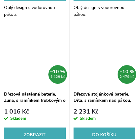
Oblý design s vodorovnou
Oblý design s vodorovnou
pákou.
pákou.
–10 %
–10 %
1 129 Kč
2 479 Kč
Dřezová nástěnná baterie,
Dřezová stojánková baterie,
Zuna, s ramínkem trubkovým o
Dita, s ramínkem nad pákou,
18 mm - 300 mm, chrom
výška 271 mm, chrom
1 016 Kč
2 231 Kč
Skladem
Skladem
ZOBRAZIT
DO KOŠÍKU