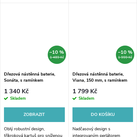
–10 %
–10 %
1 489 Kč
1 999 Kč
Dřezová nástěnná baterie,
Dřezová nástěnná baterie,
Sonáta, s ramínkem
Viana, 150 mm, s ramínkem
trubkovým pr. 18 mm - 200
plochým rovným 200 mm,
1 340 Kč
1 799 Kč
mm, chrom
chrom
Skladem
Skladem
ZOBRAZIT
DO KOŠÍKU
Oblý robustní design,
Nadčasový design s
tříkroková kartuš pro sníženou
integrovaným perlátorem