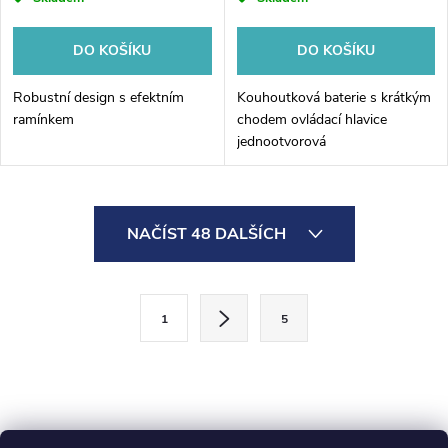
DO KOŠÍKU
DO KOŠÍKU
Robustní design s efektním
Kouhoutková baterie s krátkým
ramínkem
chodem ovládací hlavice
jednootvorová
O
NAČÍST 48 DALŠÍCH
v
l
S
1
5
t
á
r
d
á
a
n
k