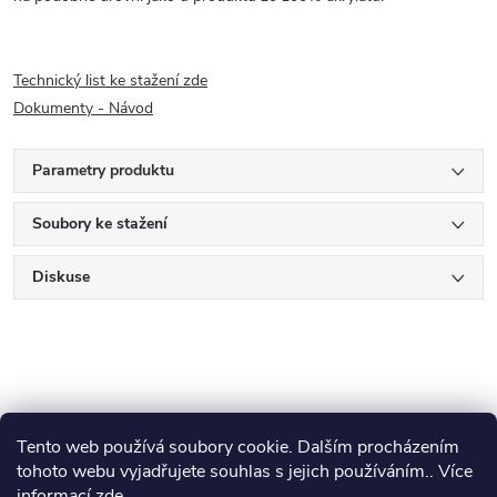
Technický list ke stažení zde
Dokumenty - Návod
Parametry produktu
Soubory ke stažení
Diskuse
Tento web používá soubory cookie. Dalším procházením
Z
tohoto webu vyjadřujete souhlas s jejich používáním.. Více
koupelny-sanita.cz
kupelne-online.sk
informací
zde
.