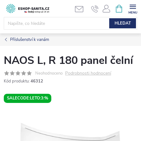
Přejít
NÁKUPNÍ
KOŠÍK
na
obsah
HLEDAT
Příslušenství k vanám
NAOS L, R 180 panel čelní
Podrobnosti hodnocení
Neohodnoceno
Kód produktu:
46312
SALECODE:LETO:3:%