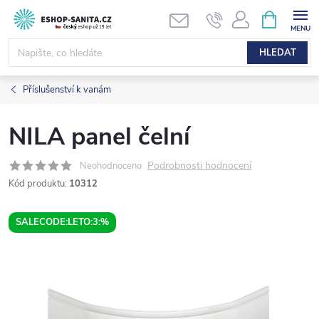
Přejít
NÁKUPNÍ
KOŠÍK
na
obsah
HLEDAT
Příslušenství k vanám
NILA panel čelní
Podrobnosti hodnocení
Neohodnoceno
Kód produktu:
10312
SALECODE:LETO:3:%