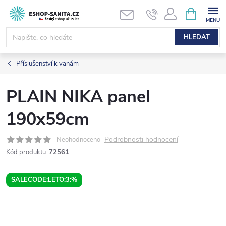
Přejít
NÁKUPNÍ
KOŠÍK
na
obsah
HLEDAT
Příslušenství k vanám
PLAIN NIKA panel
190x59cm
Podrobnosti hodnocení
Neohodnoceno
Kód produktu:
72561
SALECODE:LETO:3:%