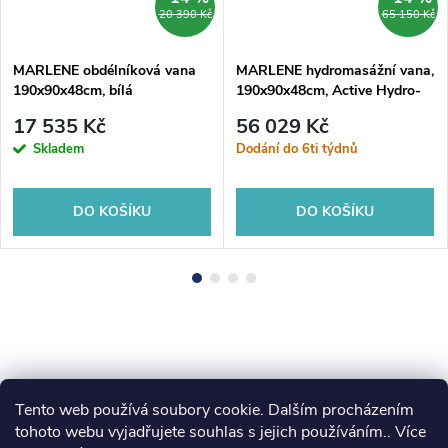
20 390 Kč
65 150 Kč
MARLENE obdélníková vana
MARLENE hydromasážní vana,
190x90x48cm, bílá
190x90x48cm, Active Hydro-
Air, chrom
17 535 Kč
56 029 Kč
Skladem
Dodání do 6ti týdnů
DO KOŠÍKU
DO KOŠÍKU
Tento web používá soubory cookie. Dalším procházením
Z
tohoto webu vyjadřujete souhlas s jejich používáním.. Více
koupelny-sanita.cz
kupelne-online.sk