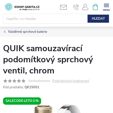
Přejít
NÁKUPNÍ
KOŠÍK
na
obsah
HLEDAT
Nástěnné sprchové baterie
QUIK samouzavírací
podomítkový sprchový
ventil, chrom
Podrobnosti hodnocení
Neohodnoceno
Kód produktu:
QK15051
SALECODE:LETO:3:%