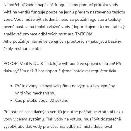
Nepotřebují žádné napájení, fungují samy pomocí průtoku vody.
Většina ventilů funguje pouze na jednu předem nastavenou teplotu
vody. Voda může být studená, nebo za použití regulátoru teploty
pevně nastavená teplota vlažné vody (doporučujeme termostatický
směšovač pro více odběrných míst art. TMTCOM).
Jeho použití je hlavně ve veřejných prostorách - jako jsou bazény,
školy, restaurace atd.
POZOR: Ventily QUIK instalujte výhradně ve spojení s filtrem! Při
tlaku vyšším než 3 bar doporučujeme instalovat regulátor tlaku.
Průtok vody lze nastavit přímo na výrobku bez výměny
vnitřního mechanismu
Čas průtoku vody: 30 sekund
Při instalaci více tlačných ventilů je nutné počítat se ztrátami tlaku
vody v celém systému. Tlak vody na vstupu musí být dostatečně
vysoký, aby tlak vody pro všechna odběrná místa dosahoval