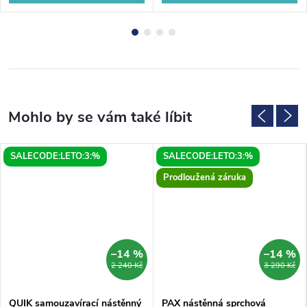
SALECODE:LETO:3:%
SALECODE:LETO:3:%
Prodloužená záruka
–14 %
–14 %
2 240 Kč
3 290 Kč
QUIK samouzavírací nástěnný
PAX nástěnná sprchová