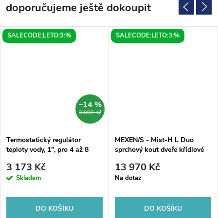
doporučujeme ještě dokoupit
SALECODE:LETO:3:%
SALECODE:LETO:3:%
–14 %
3 690 Kč
Termostatický regulátor
MEXEN/S - Mist-H L Duo
teploty vody, 1", pro 4 až 8
sprchový kout dveře křídlové
odběrných míst, chrom
110 x 110, transparent, zlato
3 173 Kč
13 970 Kč
kartáčovaná 8A5L-110L-
Skladem
Na dotaz
110P-55-00
DO KOŠÍKU
DO KOŠÍKU