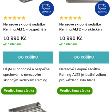
n
i
ZDARMA
Z
í
ZDARMA
ZDARMA
s
p
Nerezové sklopné sedátko
Nerezové sklopné sedátko
Reming ALT1 – bezpečné a
Reming ALT2 – praktické a
p
komfortní sezení do sprchy
bezpečné sezení do sprchy
r
10 990 Kč
10 990 Kč
r
Skladem
Skladem
o
o
DO KOŠÍKU
DO KOŠÍKU
d
d
Užijte si pohodlné a bezpečné
Nerezové sklopné sedátko
u
sprchování s nerezovým
Reming ALT2 je ideální volbou
sklopným sedátkem Reming
pro každého, kdo hledá
u
ALT1. Díky nosnosti 200 kg
bezpečné a pohodlné sezení ve
k
Prodloužená záruka
Prodloužená záruka
poskytuje stabilní oporu a je
sprše. S nosností 200 kg nabízí
k
vhodné pro seniory, osoby s
vynikající stabilitu a komfort....
t
omezenou...
t