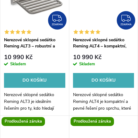
ů
ů
ZDARMA
Z
ZDARMA
ZDARMA
Nerezové sklopné sedátko
Nerezové sklopné sedátko
Reming ALT3 – robustní a
Reming ALT4 – kompaktní,
spolehlivé řešení do sprchy
bezpečné a pevné do sprchy
10 990 Kč
10 990 Kč
Skladem
Skladem
DO KOŠÍKU
DO KOŠÍKU
Nerezové sklopné sedátko
Nerezové sklopné sedátko
Reming ALT3 je ideálním
Reming ALT4 je kompaktní a
řešením pro ty, kdo hledají
pevné řešení pro sprchu, které
robustní a spolehlivou oporu při
nabízí nosnost 200 kg. Je
Prodloužená záruka
Prodloužená záruka
sprchování. S nosností 200 kg
ideální pro seniory, osoby s
je sedátko pevné a stabilní,
omezenou pohyblivostí nebo
což...
každého, kdo...