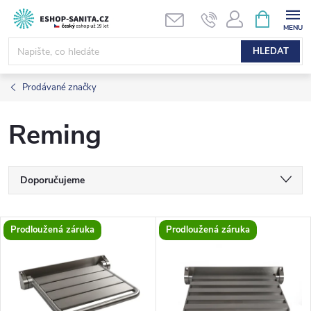
Přejít
NÁKUPNÍ
KOŠÍK
na
obsah
HLEDAT
Prodávané značky
Reming
Ř
Doporučujeme
a
Nejlevnější
V
Prodloužená záruka
Prodloužená záruka
Nejdražší
z
ý
Nejprodávanější
e
p
Abecedně