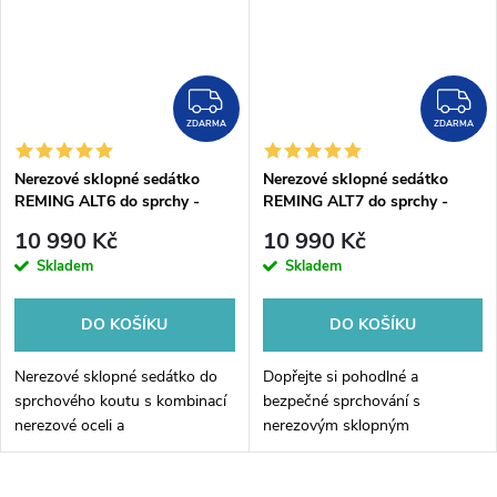
ZDARMA
Z
ZDARMA
ZDARMA
Nerezové sklopné sedátko
Nerezové sklopné sedátko
REMING ALT6 do sprchy -
REMING ALT7 do sprchy -
nerez a bezpečnostní sklo
pevné, bezpečné a úsporné
10 990 Kč
10 990 Kč
Skladem
Skladem
DO KOŠÍKU
DO KOŠÍKU
Nerezové sklopné sedátko do
Dopřejte si pohodlné a
sprchového koutu s kombinací
bezpečné sprchování s
nerezové oceli a
nerezovým sklopným
bezpečnostního skla poskytuje
sedátkem, které je navrženo pro
moderní a bezpečné řešení pro
maximální stabilitu a komfort.