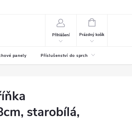
any osobních údajů
NÁKUPNÍ
KOŠÍK
Prázdný košík
Přihlášení
chové panely
Příslušenství do sprch
Umyvadla
íňka
cm, starobílá,