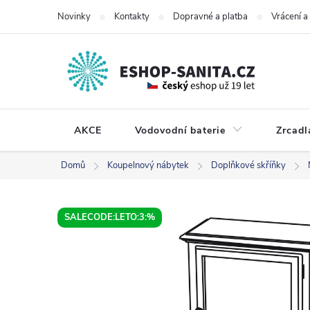
Přejít
Novinky
Kontakty
Dopravné a platba
Vrácení 
na
obsah
AKCE
Vodovodní baterie
Zrcadl
Domů
Koupelnový nábytek
Doplňkové skříňky
SALECODE:LETO:3:%