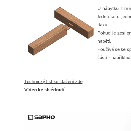
U nábytku z mas
Jedná se o jedn
tlaku.
Pokud je zesíle
napětí.
Používá se ke s
částí - napříkla
Technický list ke stažení zde
Video ke shlédnutí