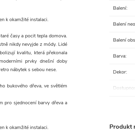
Balení
:
n k okamžité instalaci.
Balení ne
staré časy a pocit tepla domova.
Balení ob
astně nikdy nevyjde z módy. Lidé
lizují kvalitu, která překonala
Barva
:
moderními prvky dnešní doby
retro nábytek s sebou nese.
Dekor
:
ho bukového dřeva, ve světlém
Dostupno
m pro sjednocení barvy dřeva a
Produkt n
n k okamžité instalaci.