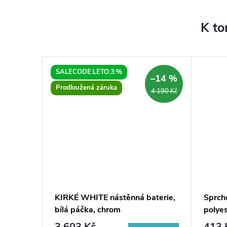
K to
SALECODE:LETO:3:%
–14 %
–14 %
Prodloužená záruka
14 840 Kč
4 190 Kč
ka
KIRKÉ WHITE nástěnná baterie,
Sprch
ka, dub
bílá páčka, chrom
polyes
3 603 Kč
413 