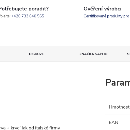
Potřebujete poradit?
Ověření výrobci
olejte:
+420 733 640 565
Certifikované produkty pro
DISKUZE
ZNAČKA
SAPHO
S
Param
Hmotnost
EAN
:
a + krycí lak od italské firmy