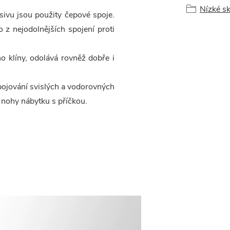
Nízké sk
ivu jsou použity čepové spoje.
o z nejodolnějších spojení proti
no klíny, odolává rovněž dobře i
pojování svislých a vodorovných
d nohy nábytku s příčkou.