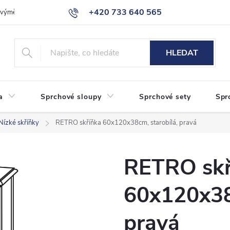
+420 733 640 565
a výměna zboží
Reklamace
Obchodní podmínky
Podmínky ochr
info@eshop-sanita.cz
HLEDAT
a
Sprchové sloupy
Sprchové sety
Spr
Nízké skříňky
RETRO skříňka 60x120x38cm, starobílá, pravá
RETRO skř
60x120x38
pravá