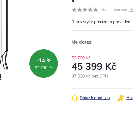
P
Neohodnoceno
Retro styl v precizním provedení
Na dotaz
52 790 Kč
–14 %
45 399 Kč
52 790 Kč
37 520 Kč bez DPH
Měrná
cena:
Dotaz k produktu
Hlí