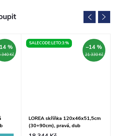
oupit
SALECODE:LETO:3:%
SALECOD
14 %
–14 %
 340 Kč
21 330 Kč
á
LOREA skříňka 120x46x51,5cm
SITIA u
ub
(30+90cm), pravá, dub
46,4x70
alabama/bílá mat
bílá mat
18 344 Kč
9 795