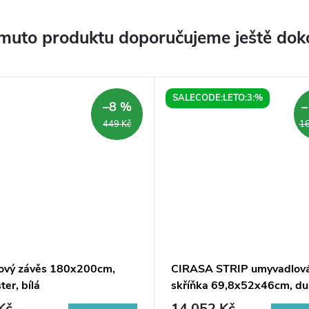
muto produktu doporučujeme ještě dok
SALECODE:LETO:3:%
–8 %
–
449 Kč
16
ový závěs 180x200cm,
CIRASA STRIP umyvadlov
ter, bílá
skříňka 69,8x52x46cm, d
Alabama
Kč
14 052 Kč