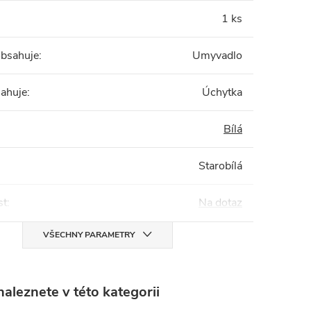
1 ks
obsahuje
:
Umyvadlo
sahuje
:
Úchytka
Bílá
Starobílá
st
:
Na dotaz
VŠECHNY PARAMETRY
aleznete v této kategorii