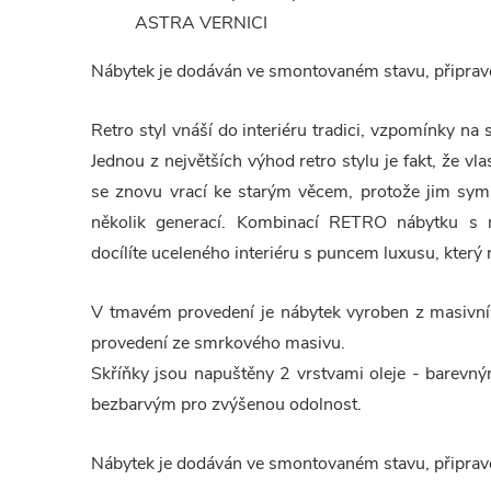
ASTRA VERNICI
Nábytek je dodáván ve smontovaném stavu, připrave
Retro styl vnáší do interiéru tradici, vzpomínky na 
Jednou z největších výhod retro stylu je fakt, že vl
se znovu vrací ke starým věcem, protože jim symbo
několik generací. Kombinací RETRO nábytku s 
docílíte uceleného interiéru s puncem luxusu, který 
V tmavém provedení je nábytek vyroben z masivní
provedení ze smrkového masivu.
Skříňky jsou napuštěny 2 vrstvami oleje - barevný
bezbarvým pro zvýšenou odolnost.
Nábytek je dodáván ve smontovaném stavu, připrave