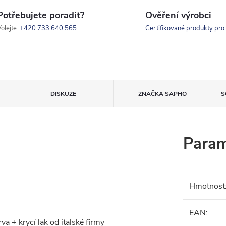
Potřebujete poradit?
Ověření výrobci
olejte:
+420 733 640 565
Certifikované produkty pro
DISKUZE
ZNAČKA
SAPHO
S
Param
Hmotnost
EAN
:
a + krycí lak od italské firmy