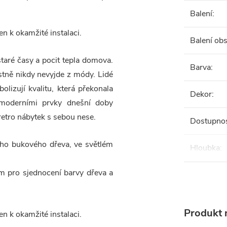
Balení
:
n k okamžité instalaci.
Balení ob
staré časy a pocit tepla domova.
Barva
:
astně nikdy nevyjde z módy. Lidé
lizují kvalitu, která překonala
Dekor
:
moderními prvky dnešní doby
retro nábytek s sebou nese.
Dostupno
ho bukového dřeva, ve světlém
Hloubka
:
m pro sjednocení barvy dřeva a
Produkt n
n k okamžité instalaci.