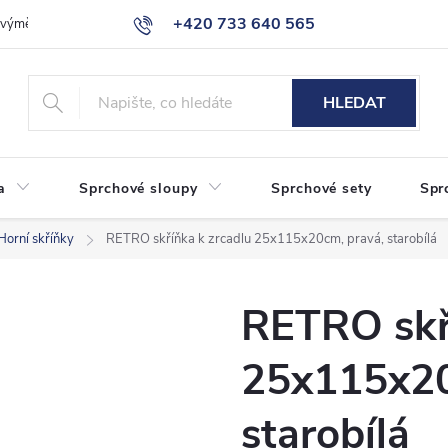
+420 733 640 565
a výměna zboží
Reklamace
Obchodní podmínky
Podmínky ochr
info@eshop-sanita.cz
HLEDAT
a
Sprchové sloupy
Sprchové sety
Spr
Horní skříňky
RETRO skříňka k zrcadlu 25x115x20cm, pravá, starobílá
RETRO skř
25x115x20
starobílá