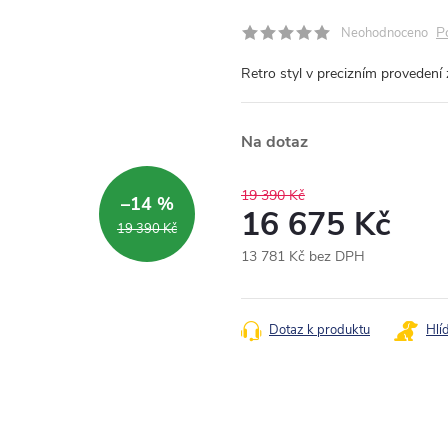
P
Neohodnoceno
Retro styl v precizním provedení
Na dotaz
19 390 Kč
–14 %
16 675 Kč
19 390 Kč
13 781 Kč bez DPH
Měrná
cena:
Dotaz k produktu
Hlí