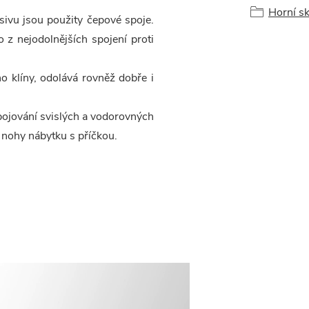
Horní sk
ivu jsou použity čepové spoje.
o z nejodolnějších spojení proti
no klíny, odolává rovněž dobře i
pojování svislých a vodorovných
d nohy nábytku s příčkou.