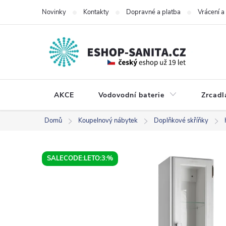
Přejít
Novinky
Kontakty
Dopravné a platba
Vrácení 
na
obsah
AKCE
Vodovodní baterie
Zrcadl
Domů
Koupelnový nábytek
Doplňkové skříňky
SALECODE:LETO:3:%