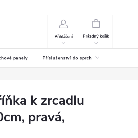
any osobních údajů
NÁKUPNÍ
KOŠÍK
Prázdný košík
Přihlášení
chové panely
Příslušenství do sprch
Umyvadla
íňka k zrcadlu
cm, pravá,