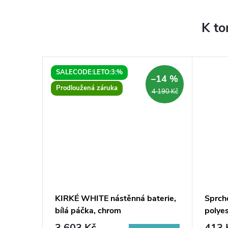
K to
SALECODE:LETO:3:%
–10 %
–14 %
Prodloužená záruka
1 890 Kč
4 190 Kč
aterie
KIRKÉ WHITE nástěnná baterie,
Sprch
bílá páčka, chrom
polyes
3 603 Kč
413 