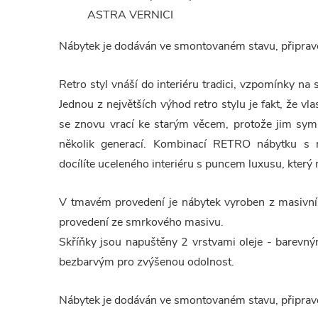
ASTRA VERNICI
Nábytek je dodáván ve smontovaném stavu, připrave
Retro styl vnáší do interiéru tradici, vzpomínky na 
Jednou z největších výhod retro stylu je fakt, že vl
se znovu vrací ke starým věcem, protože jim symbo
několik generací. Kombinací RETRO nábytku s 
docílíte uceleného interiéru s puncem luxusu, který 
V tmavém provedení je nábytek vyroben z masivní
provedení ze smrkového masivu.
Skříňky jsou napuštěny 2 vrstvami oleje - barevný
bezbarvým pro zvýšenou odolnost.
Nábytek je dodáván ve smontovaném stavu, připrave