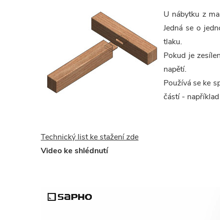
U nábytku z mas
Jedná se o jedn
tlaku.
Pokud je zesíle
napětí.
Používá se ke s
částí - napříkla
Technický list ke stažení zde
Video ke shlédnutí