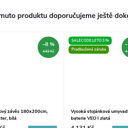
muto produktu doporučujeme ještě dok
SALECODE:LETO:3:%
–8 %
–
Prodloužená záruka
449 Kč
4
ový závěs 180x200cm,
Vysoká stojánková umyvad
ter, bílá
baterie VEO I zlatá
Kč
4 131 Kč