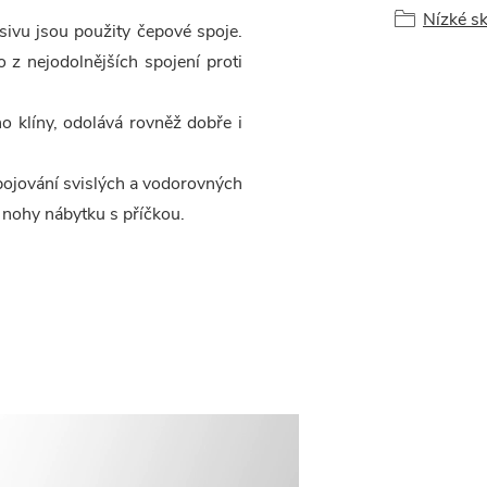
Nízké sk
ivu jsou použity čepové spoje.
o z nejodolnějších spojení proti
no klíny, odolává rovněž dobře i
pojování svislých a vodorovných
d nohy nábytku s příčkou.