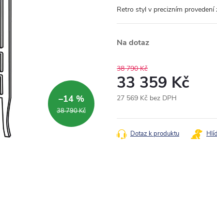
Retro styl v precizním provedení
Na dotaz
38 790 Kč
33 359 Kč
–14 %
27 569 Kč bez DPH
Měrná
38 790 Kč
cena:
Dotaz k produktu
Hlí