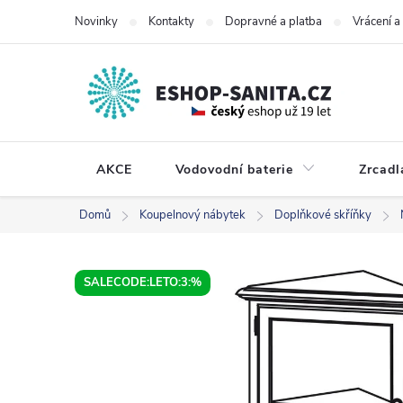
Přejít
Novinky
Kontakty
Dopravné a platba
Vrácení 
na
obsah
AKCE
Vodovodní baterie
Zrcadl
Domů
Koupelnový nábytek
Doplňkové skříňky
SALECODE:LETO:3:%