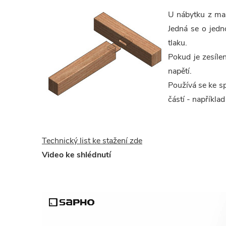
U nábytku z mas
Jedná se o jedn
tlaku.
Pokud je zesíle
napětí.
Používá se ke s
částí - napříkla
Technický list ke stažení zde
Video ke shlédnutí