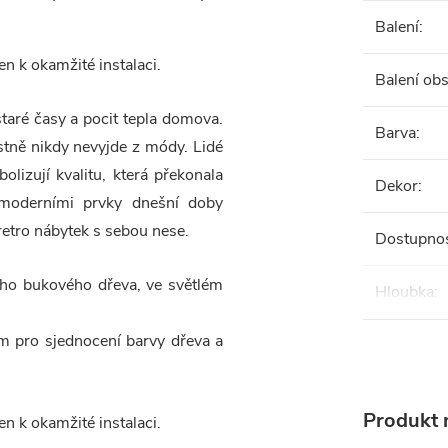
Balení
:
n k okamžité instalaci.
Balení ob
staré časy a pocit tepla domova.
Barva
:
astně nikdy nevyjde z módy. Lidé
lizují kvalitu, která překonala
Dekor
:
moderními prvky dnešní doby
retro nábytek s sebou nese.
Dostupno
ho bukového dřeva, ve světlém
Hloubka
:
m pro sjednocení barvy dřeva a
Produkt n
n k okamžité instalaci.