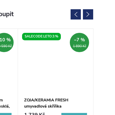
oupit
SALECODE:LETO:3:%
SALECOD
10 %
–7 %
 590 Kč
1 890 Kč
em
ZOJA/KERAMIA FRESH
ALTAIR 
sklá,
umyvadlová skříňka
bílá/ant
49x50x24,5cm, dub platin
1 739 Kč
8 078