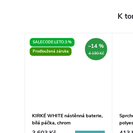
K to
SALECODE:LETO:3:%
–14 %
–14 %
Prodloužená záruka
6 390 Kč
4 190 Kč
ňka
KIRKÉ WHITE nástěnná baterie,
Sprch
bílá páčka, chrom
polyes
3 603 Kč
413 