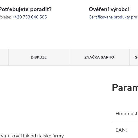
Potřebujete poradit?
Ověření výrobci
olejte:
+420 733 640 565
Certifikované produkty pro
DISKUZE
ZNAČKA
SAPHO
S
Param
Hmotnost
EAN
:
a + krycí lak od italské firmy