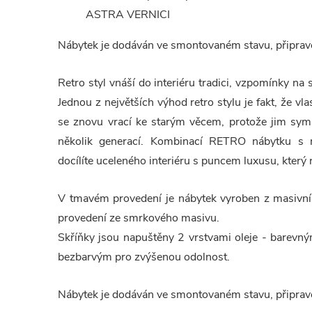
ASTRA VERNICI
Nábytek je dodáván ve smontovaném stavu, připrave
Retro styl vnáší do interiéru tradici, vzpomínky na 
Jednou z největších výhod retro stylu je fakt, že vl
se znovu vrací ke starým věcem, protože jim symbo
několik generací. Kombinací RETRO nábytku s 
docílíte uceleného interiéru s puncem luxusu, který 
V tmavém provedení je nábytek vyroben z masivní
provedení ze smrkového masivu.
Skříňky jsou napuštěny 2 vrstvami oleje - barevný
bezbarvým pro zvýšenou odolnost.
Nábytek je dodáván ve smontovaném stavu, připrave