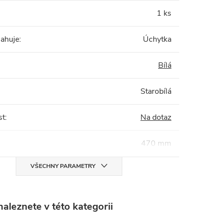
1 ks
sahuje
:
Úchytka
Bílá
Starobílá
st
:
Na dotaz
470 mm
VŠECHNY PARAMETRY
aleznete v této kategorii