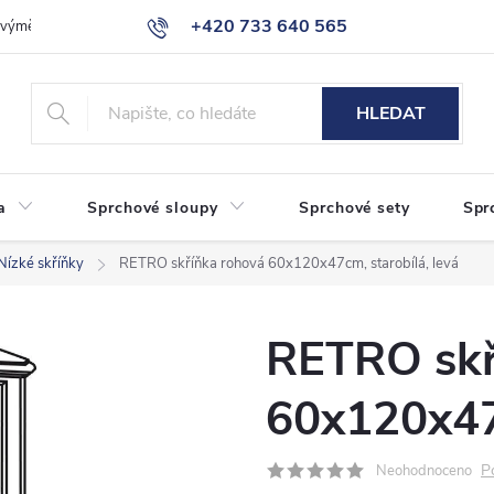
+420 733 640 565
a výměna zboží
Reklamace
Obchodní podmínky
Podmínky ochr
info@eshop-sanita.cz
HLEDAT
a
Sprchové sloupy
Sprchové sety
Spr
Nízké skříňky
RETRO skříňka rohová 60x120x47cm, starobílá, levá
RETRO skř
60x120x47c
P
Neohodnoceno