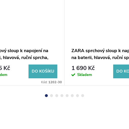
vý sloup k napojení na
ZARA sprchový sloup k nap
i, hlavová, ruční sprcha,
na baterii, hlavová, ruční s
chrom
5 Kč
1 690 Kč
DO KOŠÍKU
DO KO
adem
Skladem
Kód:
1202-30