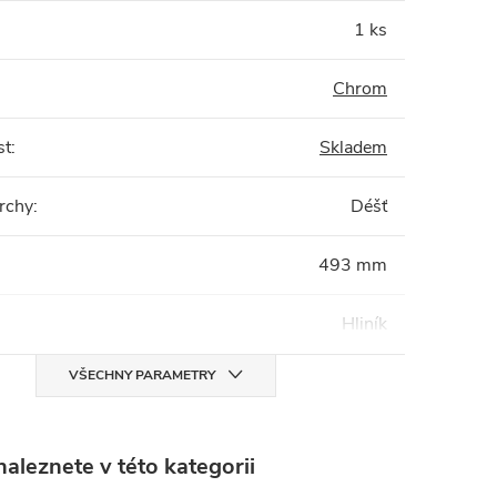
1 ks
Chrom
st
:
Skladem
rchy
:
Déšť
493 mm
Hliník
VŠECHNY PARAMETRY
aleznete v této kategorii