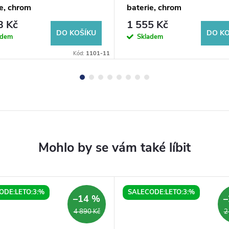
e, chrom
baterie, chrom
3 Kč
1 555 Kč
DO KOŠÍKU
DO KO
adem
Skladem
Kód:
1101-11
ODE:LETO:3:%
SALECODE:LETO:3:%
–14 %
–
4 890 Kč
2