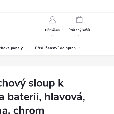
any osobních údajů
NÁKUPNÍ
KOŠÍK
Prázdný košík
Přihlášení
chové panely
Příslušenství do sprch
Umyvadla
hový sloup k
 baterii, hlavová,
ha, chrom