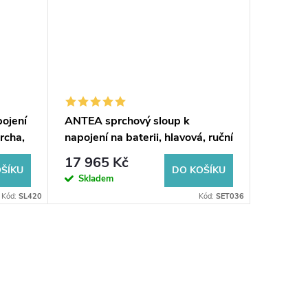
ojení
ANTEA sprchový sloup k
Sprchov
prcha,
napojení na baterii, hlavová, ruční
baterii,
sprcha, bronz
chrom
17 965 Kč
5 753
ŠÍKU
DO KOŠÍKU
Skladem
Sklad
Kód:
SL420
Kód:
SET036