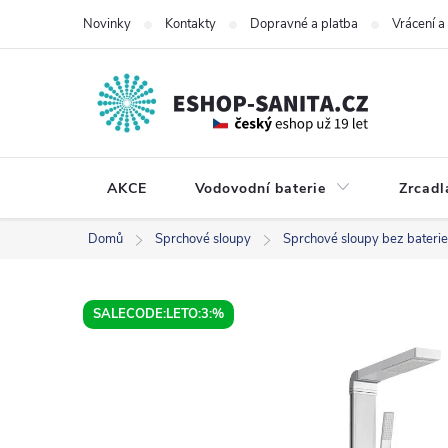
Přejít
Novinky
Kontakty
Dopravné a platba
Vrácení 
na
obsah
AKCE
Vodovodní baterie
Zrcadl
Domů
Sprchové sloupy
Sprchové sloupy bez baterie
SALECODE:LETO:3:%