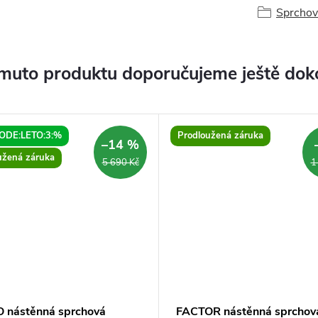
Sprchové
muto produktu doporučujeme ještě dok
ODE:LETO:3:%
Prodloužená záruka
–14 %
užená záruka
5 690 Kč
1
 nástěnná sprchová
FACTOR nástěnná sprchov