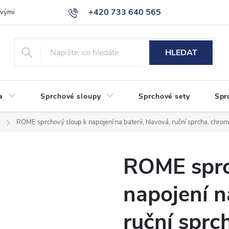
+420 733 640 565
a výměna zboží
Reklamace
Obchodní podmínky
Podmínky ochr
info@eshop-sanita.cz
HLEDAT
a
Sprchové sloupy
Sprchové sety
Spr
ROME sprchový sloup k napojení na baterii, hlavová, ruční sprcha, chrom
ROME sprc
napojení na
ruční sprc