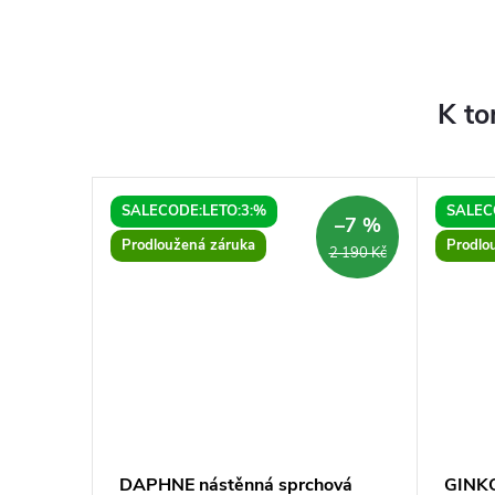
K to
SALECODE:LETO:3:%
SALEC
–7 %
Prodloužená záruka
Prodlo
2 190 Kč
kout
DAPHNE nástěnná sprchová
GINKO