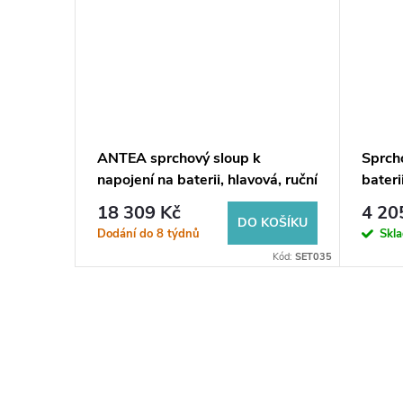
ANTEA sprchový sloup k
Sprcho
vá, ruční
napojení na baterii, hlavová, ruční
bateri
sprcha, zlato
chrom
18 309 Kč
4 20
KOŠÍKU
DO KOŠÍKU
Dodání do 8 týdnů
Skl
Kód:
SET031
Kód:
SET035