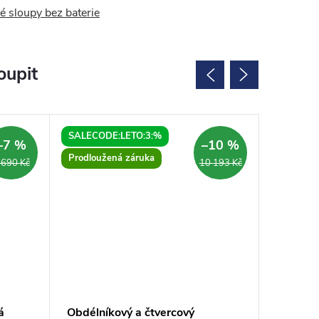
 sloupy bez baterie
oupit
SALECODE:LETO:3:%
SALECOD
–7 %
–10 %
Prodloužená záruka
 690 Kč
10 193 Kč
á
Obdélníkový a čtvercový
THRON 