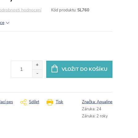
odrobnosti hodnocení
Kód produktu:
SL760
ace
VLOŽIT DO KOŠÍKU
dací pes
Sdílet
Tisk
Značka:
Aqualine
Záruka
:
24
Záruka
:
2 roky