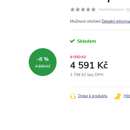
P
Neohodnoceno
Možnost otočení
Detailní inform
Skladem
4 990 Kč
–8 %
4 591 Kč
4 990 Kč
3 794 Kč bez DPH
Měrná
cena:
Dotaz k produktu
Hlí