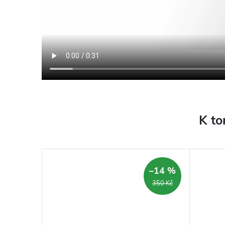
K to
–14 %
–14 %
3 490 Kč
350 Kč