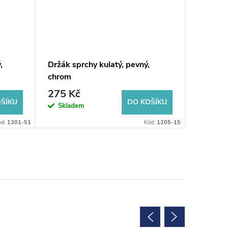
,
Držák sprchy kulatý, pevný,
KAI pod
chrom
baterie,
275 Kč
1 711
ŠÍKU
DO KOŠÍKU
Skladem
Sklad
ód:
1301-51
Kód:
1205-15