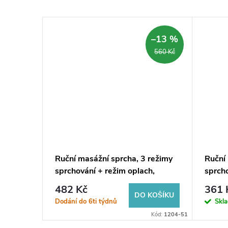
–14 %
–13 %
940 Kč
560 Kč
režimů
Ruční masážní sprcha, 3 režimy
Ruční
y, průměr
sprchování + režim oplach,
sprcho
silikon trysky, průměr 120mm,
123m
482 Kč
361 
ABS/chrom
KOŠÍKU
DO KOŠÍKU
Dodání do 6ti týdnů
Skl
Kód:
SK879PG
Kód:
1204-51