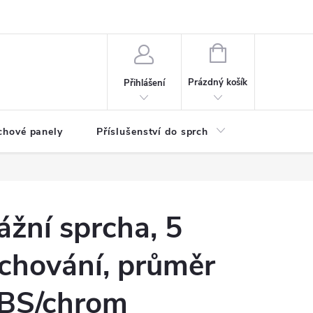
any osobních údajů
NÁKUPNÍ
KOŠÍK
Prázdný košík
Přihlášení
chové panely
Příslušenství do sprch
Umyvadla
žní sprcha, 5
chování, průměr
BS/chrom