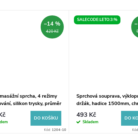
SALECODE:LETO:3:%
–14 %
–
420 Kč
 masážní sprcha, 4 režimy
Sprchová souprava, výklop
vání, silikon trysky, průměr
držák, hadice 1500mm, ch
m, chrom
Kč
493 Kč
DO KOŠÍKU
DO KO
adem
Skladem
Kód:
1204-10
Kód