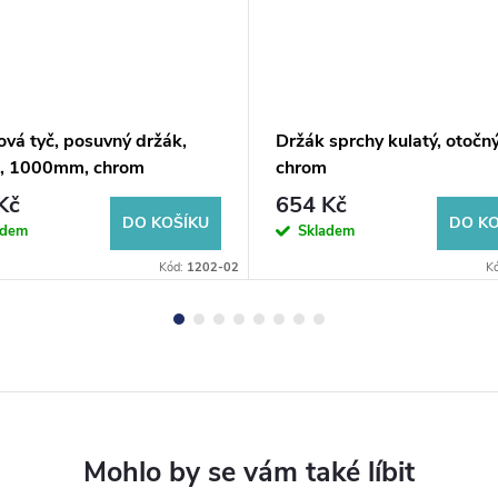
vá tyč, posuvný držák,
Držák sprchy kulatý, otočný
á, 1000mm, chrom
chrom
Kč
654 Kč
DO KOŠÍKU
DO KO
adem
Skladem
Kód:
1202-02
K