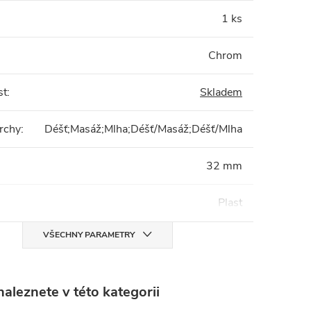
1 ks
Chrom
st
:
Skladem
rchy
:
Déšť;Masáž;Mlha;Déšť/Masáž;Déšť/Mlha
32 mm
Plast
VŠECHNY PARAMETRY
aleznete v této kategorii