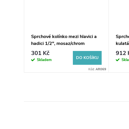
rchová
Sprchové kolínko mezi hlavici a
Sprcho
hadici 1/2", mosaz/chrom
kulat
301 Kč
912 
KOŠÍKU
DO KOŠÍKU
Skladem
Skl
Kód:
DA011
Kód:
AR069