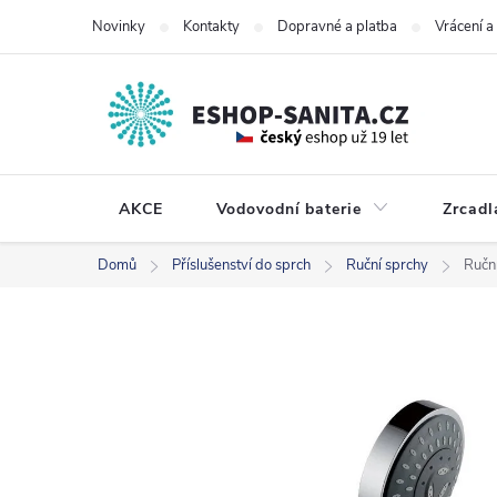
Přejít
Novinky
Kontakty
Dopravné a platba
Vrácení 
na
obsah
AKCE
Vodovodní baterie
Zrcadl
Domů
Příslušenství do sprch
Ruční sprchy
Ručn