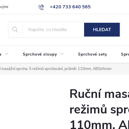
+420 733 640 565
a výměna zboží
Reklamace
Obchodní podmínky
Podmínky ochr
info@eshop-sanita.cz
HLEDAT
a
Sprchové sloupy
Sprchové sety
Spr
í masážní sprcha, 5 režimů sprchování, průměr 110mm, ABS/chrom
Ruční masá
režimů spr
110mm, A