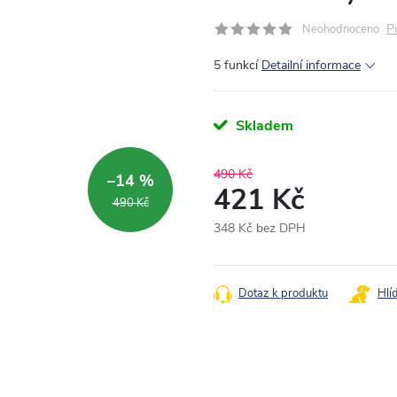
P
Neohodnoceno
5 funkcí
Detailní informace
Skladem
490 Kč
–14 %
421 Kč
490 Kč
348 Kč bez DPH
Měrná
cena:
Dotaz k produktu
Hlí