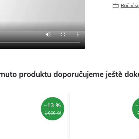
Ruční s
muto produktu doporučujeme ještě dok
–13 %
–
1 060 Kč