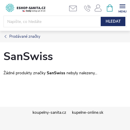
Přejít
NÁKUPNÍ
KOŠÍK
na
obsah
HLEDAT
Prodávané značky
SanSwiss
Žádné produkty značky
SanSwiss
nebyly nalezeny...
Z
koupelny-sanita.cz
kupelne-online.sk
á