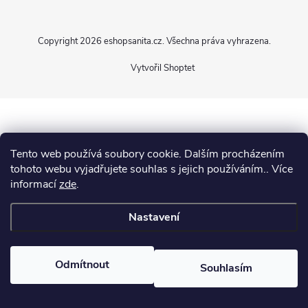
p
Copyright 2026
eshopsanita.cz
. Všechna práva vyhrazena.
a
Vytvořil Shoptet
t
í
Tento web používá soubory cookie. Dalším procházením
tohoto webu vyjadřujete souhlas s jejich používáním.. Více
informací
zde
.
Nastavení
Odmítnout
Souhlasím