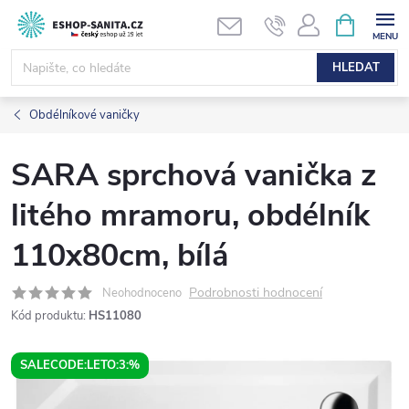
Přejít
NÁKUPNÍ
KOŠÍK
na
obsah
HLEDAT
Obdélníkové vaničky
SARA sprchová vanička z
litého mramoru, obdélník
110x80cm, bílá
Podrobnosti hodnocení
Neohodnoceno
Kód produktu:
HS11080
SALECODE:LETO:3:%