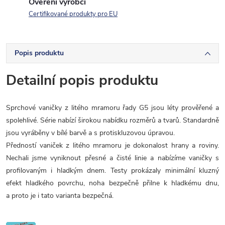
Ověření výrobci
Certifikované produkty pro EU
Popis produktu
Detailní popis produktu
Sprchové vaničky z litého mramoru řady G5 jsou léty prověřené a
spolehlivé. Série nabízí širokou nabídku rozměrů a tvarů. Standardně
jsou vyráběny v bílé barvě a s protiskluzovou úpravou.
Předností vaniček z litého mramoru je dokonalost hrany a roviny.
Nechali jsme vyniknout přesné a čisté linie a nabízíme vaničky s
profilovaným i hladkým dnem. Testy prokázaly minimální kluzný
efekt hladkého povrchu, noha bezpečně přilne k hladkému dnu,
a proto je i tato varianta bezpečná.