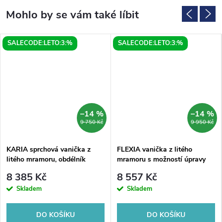
SALECODE:LETO:3:%
SALECODE:LETO:3:%
–14 %
–14 %
9 750 Kč
9 950 Kč
KARIA sprchová vanička z
FLEXIA vanička z litého
litého mramoru, obdélník
mramoru s možností úpravy
110x80cm, bílá
rozměru, 110x80cm
8 385 Kč
8 557 Kč
Skladem
Skladem
DO KOŠÍKU
DO KOŠÍKU