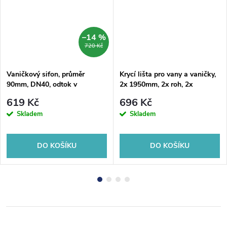
–14 %
720 Kč
Vaničkový sifon, průměr
Krycí lišta pro vany a vaničky,
90mm, DN40, odtok v
2x 1950mm, 2x roh, 2x
mezikruží, krytka bílá
zakončení, bílá
619 Kč
696 Kč
Skladem
Skladem
DO KOŠÍKU
DO KOŠÍKU