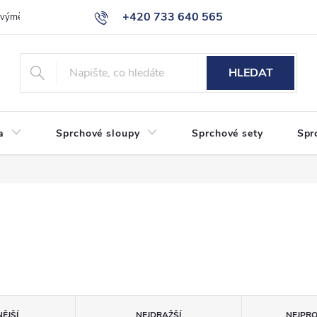
+420 733 640 565
a výměna zboží
Reklamace
Obchodní podmínky
Podmínky ochr
info@eshop-sanita.cz
HLEDAT
a
Sprchové sloupy
Sprchové sety
Spr
ĚJŠÍ
NEJDRAŽŠÍ
NEJPR