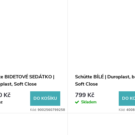
te BIDETOVÉ SEDÁTKO |
Schütte BÍLÉ | Duroplast, 
plast, Soft Close
Soft Close
0 Kč
799 Kč
DO KOŠÍKU
DO K
az
Skladem
Kód:
9002560799258
Kód:
4008