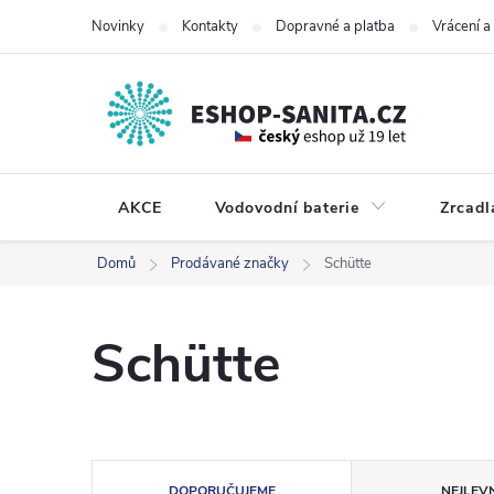
Přejít
Novinky
Kontakty
Dopravné a platba
Vrácení 
na
obsah
AKCE
Vodovodní baterie
Zrcadl
Domů
Prodávané značky
Schütte
Schütte
Ř
DOPORUČUJEME
NEJLEVN