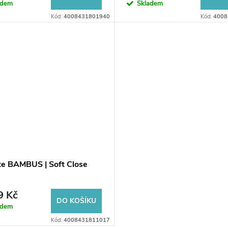
adem
Skladem
Kód:
4008431801940
Kód:
4008
te BAMBUS | Soft Close
9 Kč
DO KOŠÍKU
adem
Kód:
4008431811017