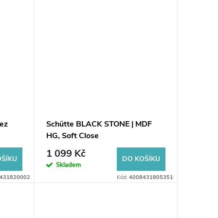
bez
Schütte BLACK STONE | MDF
HG, Soft Close
1 099 Kč
OŠÍKU
DO KOŠÍKU
Skladem
431820002
Kód:
4008431805351