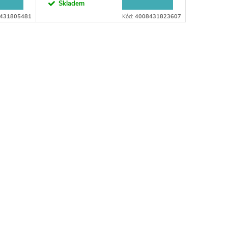
Skladem
431805481
Kód:
4008431823607