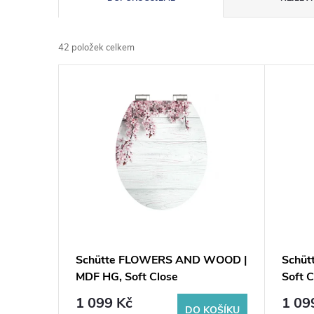
a
42
položek celkem
z
V
e
ý
n
p
í
i
p
s
r
p
Schütte FLOWERS AND WOOD |
Schüt
o
MDF HG, Soft Close
Soft C
r
d
1 099 Kč
1 09
DO KOŠÍKU