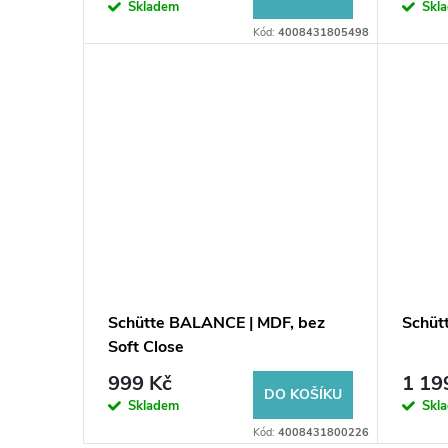
o
Skladem
Skl
u
Kód:
4008431805498
d
k
u
t
k
ů
t
ů
Schütte BALANCE | MDF, bez
Schüt
Soft Close
999 Kč
1 19
DO KOŠÍKU
Skladem
Skl
Kód:
4008431800226