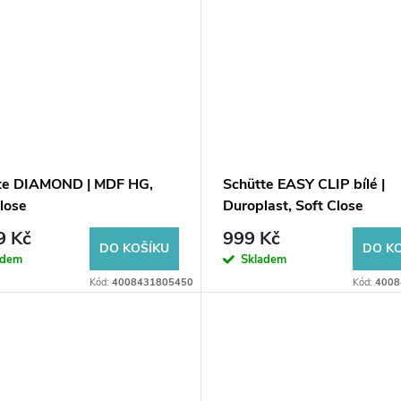
te DIAMOND | MDF HG,
Schütte EASY CLIP bílé |
lose
Duroplast, Soft Close
9 Kč
999 Kč
DO KOŠÍKU
DO K
adem
Skladem
Kód:
4008431805450
Kód:
4008