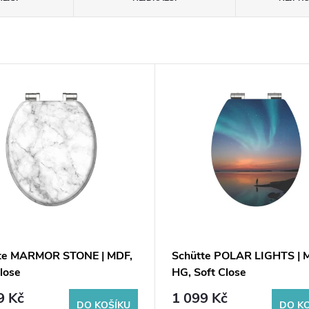
te MARMOR STONE | MDF,
Schütte POLAR LIGHTS | 
lose
HG, Soft Close
9 Kč
1 099 Kč
DO KOŠÍKU
DO K