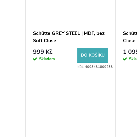
Schütte GREY STEEL | MDF, bez
Schüt
Soft Close
Close
999 Kč
1 09
DO KOŠÍKU
Skladem
Skl
Kód:
4008431800233