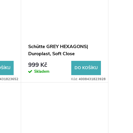
Schütte GREY HEXAGONS|
Duroplast, Soft Close
999 Kč
OŠÍKU
DO KOŠÍKU
Skladem
431823652
Kód:
4008431823928