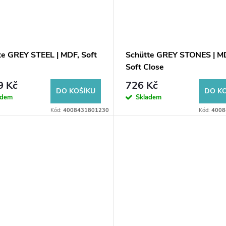
te GREY STEEL | MDF, Soft
Schütte GREY STONES | M
Soft Close
9 Kč
726 Kč
DO KOŠÍKU
DO K
adem
Skladem
Kód:
4008431801230
Kód:
4008