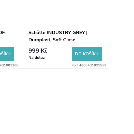
DF,
Schütte INDUSTRY GREY |
Duroplast, Soft Close
999 Kč
OŠÍKU
DO KOŠÍKU
Na dotaz
431801308
Kód:
4008431821559