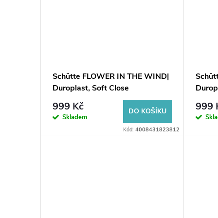
Schütte FLOWER IN THE WIND|
Schü
Duroplast, Soft Close
Duropl
999 Kč
999 
DO KOŠÍKU
Skladem
Skl
Kód:
4008431823812