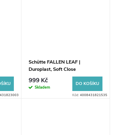
Schütte FALLEN LEAF |
Duroplast, Soft Close
999 Kč
OŠÍKU
DO KOŠÍKU
Skladem
431823003
Kód:
4008431821535