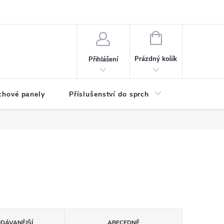
any osobních údajů
NÁKUPNÍ
KOŠÍK
Prázdný košík
Přihlášení
chové panely
Příslušenství do sprch
Umyvadla
ODÁVANĚJŠÍ
ABECEDNĚ