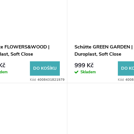
tte FLOWERS&WOOD |
Schütte GREEN GARDEN |
ast, Soft Close
Duroplast, Soft Close
Kč
999 Kč
DO KOŠÍKU
DO K
adem
Skladem
Kód:
4008431821979
Kód:
4008