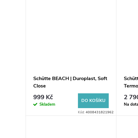
Schütte BEACH | Duroplast, Soft
Schüt
Close
Termo
999 Kč
2 79
DO KOŠÍKU
Skladem
Na dot
Kód:
4008431821962