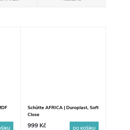
MDF
Schütte AFRICA | Duroplast, Soft
Close
999 Kč
OŠÍKU
DO KOŠÍKU