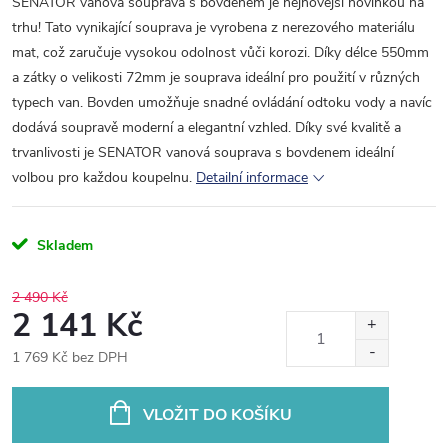
SENATOR vanová souprava s bovdenem je nejnovější novinkou na
trhu! Tato vynikající souprava je vyrobena z nerezového materiálu
mat, což zaručuje vysokou odolnost vůči korozi. Díky délce 550mm
a zátky o velikosti 72mm je souprava ideální pro použití v různých
typech van. Bovden umožňuje snadné ovládání odtoku vody a navíc
dodává soupravě moderní a elegantní vzhled. Díky své kvalitě a
trvanlivosti je SENATOR vanová souprava s bovdenem ideální
volbou pro každou koupelnu.
Detailní informace
Skladem
2 490 Kč
2 141 Kč
1 769 Kč bez DPH
Měrná
cena:
VLOŽIT DO KOŠÍKU