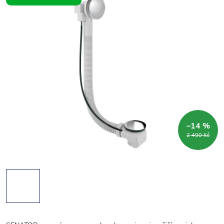
–14 %
2 490 Kč