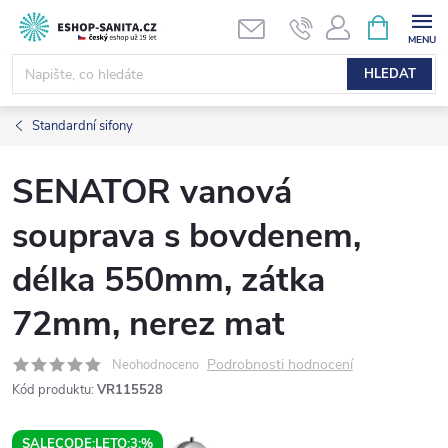
Přejít
NÁKUPNÍ
KOŠÍK
na
obsah
HLEDAT
Standardní sifony
SENATOR vanová
souprava s bovdenem,
délka 550mm, zátka
72mm, nerez mat
Podrobnosti hodnocení
Neohodnoceno
Kód produktu:
VR115528
SALECODE:LETO:3:%