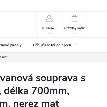
any osobních údajů
NÁKUPNÍ
KOŠÍK
Prázdný košík
Přihlášení
chové panely
Příslušenství do sprch
Umyvadla
z mat
anová souprava s
 délka 700mm,
m, nerez mat