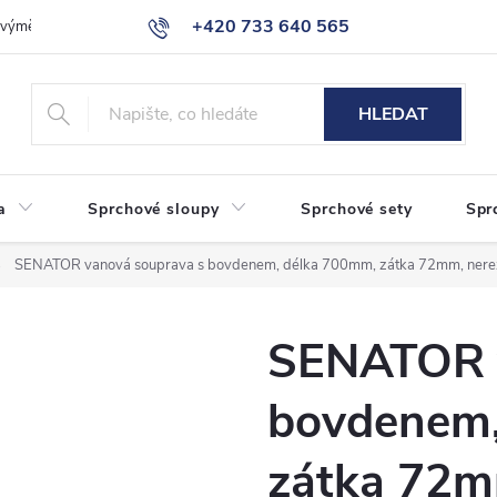
+420 733 640 565
a výměna zboží
Reklamace
Obchodní podmínky
Podmínky ochr
info@eshop-sanita.cz
HLEDAT
a
Sprchové sloupy
Sprchové sety
Spr
SENATOR vanová souprava s bovdenem, délka 700mm, zátka 72mm, nere
SENATOR v
bovdenem,
zátka 72m