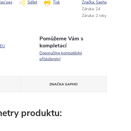
dací pes
Sdílet
Tisk
Značka:
Sapho
Záruka
:
24
Záruka
:
2 roky
Pomůžeme Vám s
kompletací
 EU
Doporučíme kompatibilní
příslušenství
ZNAČKA
SAPHO
etry produktu: