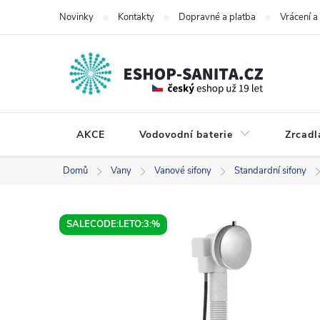
Přejít
Novinky
Kontakty
Dopravné a platba
Vrácení 
na
obsah
AKCE
Vodovodní baterie
Zrcadl
Domů
Vany
Vanové sifony
Standardní sifony
SALECODE:LETO:3:%