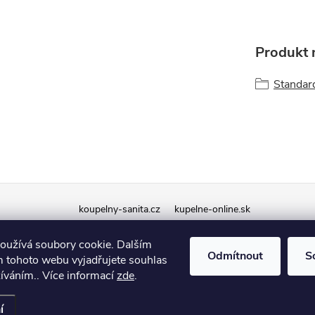
Produkt n
Standard
koupelny-sanita.cz
kupelne-online.sk
oužívá soubory cookie. Dalším
Odmítnout
S
 tohoto webu vyjadřujete souhlas
žíváním.. Více informací
zde
.
í