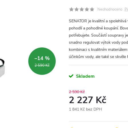
P
Neohodnoceno
SENATOR je kvalitní a spolehlivá
pohodlí a pohodlné koupání. Bovd
potřebujete. Součástí soupravy 
snadno regulovat výtok vody pod
kombinaci s kvalitním materiálem
účinkům vody, ale také se skvěle
–14 %
2 590 Kč
Skladem
2 590 Kč
2 227 Kč
1 841 Kč bez DPH
Měrná
cena: