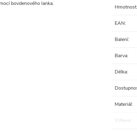
omocí bovdenového lanka.
Hmotnost
EAN
:
Balení
:
Barva
:
Délka
:
Dostupno
Materiál
:
Výbava
: