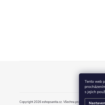
Z
á
Tento web p
p
procházením
s jejich pou
a
Copyright 2026
eshopsanita.cz
. Všechna práva vyhrazena.
Nastaven