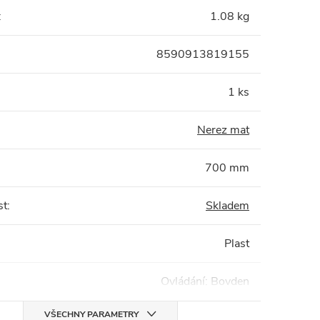
:
1.08 kg
8590913819155
1 ks
Nerez mat
700 mm
st
:
Skladem
Plast
Ovládání: Bovden
VŠECHNY PARAMETRY