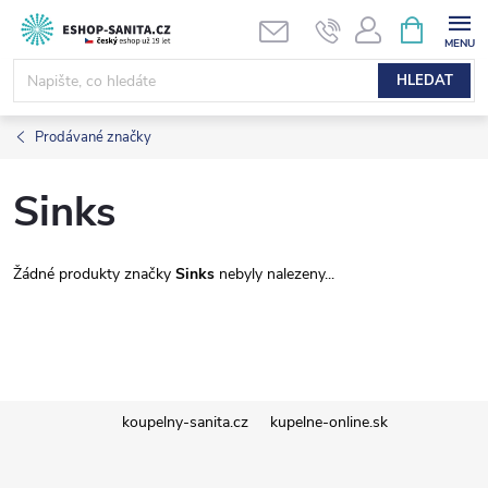
Přejít
NÁKUPNÍ
KOŠÍK
na
obsah
HLEDAT
Prodávané značky
Sinks
Žádné produkty značky
Sinks
nebyly nalezeny...
Z
koupelny-sanita.cz
kupelne-online.sk
á