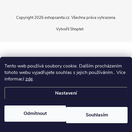
p
Copyright 2026
eshopsanita.cz
. Všechna práva vyhrazena.
a
Vytvořil Shoptet
t
í
Tento web používá soubory cookie. Dalším procházením
tohoto webu vyjadřujete souhlas s jejich používáním.. Více
informací
zde
.
Nastavení
Odmítnout
Souhlasím