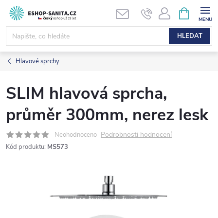
Přejít
NÁKUPNÍ
KOŠÍK
na
obsah
HLEDAT
Hlavové sprchy
SLIM hlavová sprcha,
průměr 300mm, nerez lesk
Podrobnosti hodnocení
Neohodnoceno
Kód produktu:
MS573