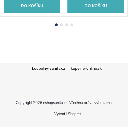
DO KOŠÍKU
DO KOŠÍKU
Z
koupelny-sanita.cz
kupelne-online.sk
á
p
Copyright 2026
eshopsanita.cz
. Všechna práva vyhrazena.
a
Vytvořil Shoptet
t