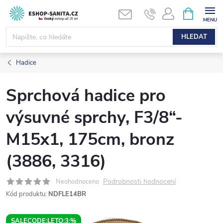
Přejít
NÁKUPNÍ
KOŠÍK
na
obsah
HLEDAT
Hadice
Sprchová hadice pro
výsuvné sprchy, F3/8“-
M15x1, 175cm, bronz
(3886, 3316)
Podrobnosti hodnocení
Neohodnoceno
Kód produktu:
NDFLE14BR
SALECODE:LETO:3:%