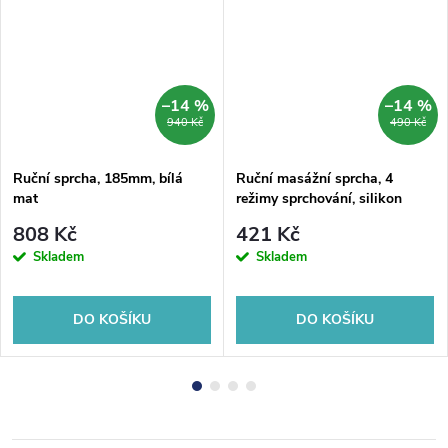
–14 %
–14 %
940 Kč
490 Kč
Ruční sprcha, 185mm, bílá
Ruční masážní sprcha, 4
mat
režimy sprchování, silikon
trysky, průměr 123mm, černá
808 Kč
421 Kč
mat
Skladem
Skladem
DO KOŠÍKU
DO KOŠÍKU