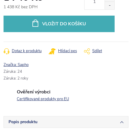
1 438 Kč bez DPH
Měrná
cena:
VLOŽIT DO KOŠÍKU
Dotaz k produktu
Hlídací pes
Sdílet
Značka:
Sapho
Záruka
:
24
Záruka
:
2 roky
Ověření výrobci
Certifikované produkty pro EU
Popis produktu